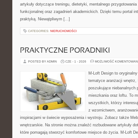
artykuły dotyczące treningu, dietetyki, mentalnego przygotowania
funkcjonalnej oraz zagadnień akademickich. Dzięki temu portal i
praktyką. Niewątpliwym […]
CATEGORIES:
NIERUCHOMOŚCI
PRAKTYCZNE PORADNIKI
POSTED BY ADMIN
CZE - 1 - 2026
MOŻLIWOŚĆ KOMENTOWAN
M-Loft Design to oryginaln
tematyce aranżacji wnętrz, 
poszukujące niebanalnych 
mieszkania oraz loftu. To m
wszystkich, którzy interes
z wzornictwem, aranżowani
inspiracjami w świecie wyposażenia i wystroju. Zobacz także Meble
wnętrzarskie. Na stronie można znaleźć rozbudowane artykuły do
które pomagają stworzyć komfortowe miejsce do życia. M-Loft De