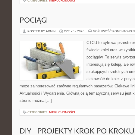
CATEGORIES:
NIERUCHOMOŚCI
POCIĄGI
POSTED BY ADMIN
CZE - 5 - 2026
MOŻLIWOŚĆ KOMENTOWAN
CTCU to cyfrowa przestrzeń
świecie kolei oraz wszystk
pociągów. To serwis tworzo
interesują się koleją, ale r
szukających rzetelnych om
ciekawość do kolei z przyj
może zainteresować zarówno regularnych pasażerów. Ciekawe link
Aktualności i Wydarzenia. Główną osią tematyczną serwisu jest
stronie można […]
CATEGORIES:
NIERUCHOMOŚCI
DIY – PROJEKTY KROK PO KROKU