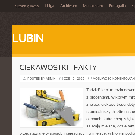
1 Liga
Archiwum
Monachium
Portugalia
Strona główna
S
LUBIN
CIEKAWOSTKI I FAKTY
POSTED BY ADMIN
CZE - 6 - 2026
MOŻLIWOŚĆ KOMENTOWAN
TadzikPije.pl to rozbudowa
z procentami, w którym mi
znaleźć ciekawe treści dot
rzemieślniczych. Strona zo
osobach, które chcą zgłęb
szukają miejsca, gdzie tem
przedstawiane w sposób interesujący. To miejsce, w którym podr