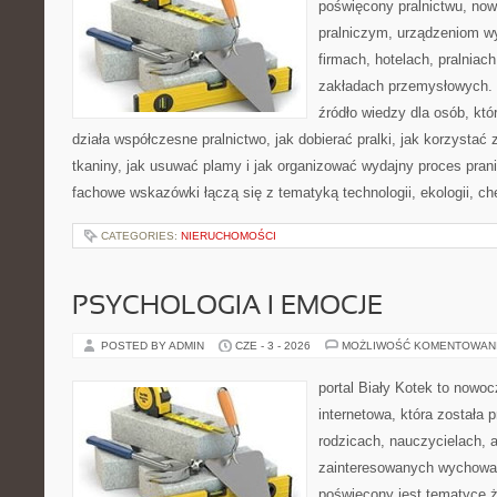
poświęcony pralnictwu, n
pralniczym, urządzeniom 
firmach, hotelach, pralniac
zakładach przemysłowych. 
źródło wiedzy dla osób, któ
działa współczesne pralnictwo, jak dobierać pralki, jak korzystać
tkaniny, jak usuwać plamy i jak organizować wydajny proces pran
fachowe wskazówki łączą się z tematyką technologii, ekologii, ch
CATEGORIES:
NIERUCHOMOŚCI
PSYCHOLOGIA I EMOCJE
POSTED BY ADMIN
CZE - 3 - 2026
MOŻLIWOŚĆ KOMENTOWAN
portal Biały Kotek to nowo
internetowa, która została
rodzicach, nauczycielach, 
zainteresowanych wychowan
poświęcony jest tematyce ż