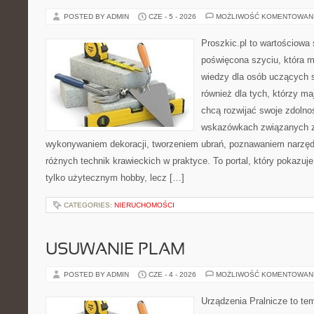
POSTED BY ADMIN
CZE - 5 - 2026
MOŻLIWOŚĆ KOMENTOWAN
Proszkic.pl to wartościowa 
poświęcona szyciu, która 
wiedzy dla osób uczących s
również dla tych, którzy m
chcą rozwijać swoje zdolnoś
wskazówkach związanych z
wykonywaniem dekoracji, tworzeniem ubrań, poznawaniem narzę
różnych technik krawieckich w praktyce. To portal, który pokazuj
tylko użytecznym hobby, lecz […]
CATEGORIES:
NIERUCHOMOŚCI
USUWANIE PLAM
POSTED BY ADMIN
CZE - 4 - 2026
MOŻLIWOŚĆ KOMENTOWAN
Urządzenia Pralnicze to te