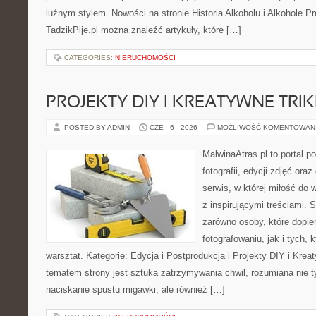
luźnym stylem. Nowości na stronie Historia Alkoholu i Alkohole P
TadzikPije.pl można znaleźć artykuły, które […]
CATEGORIES:
NIERUCHOMOŚCI
PROJEKTY DIY I KREATYWNE TRIK
POSTED BY ADMIN
CZE - 6 - 2026
MOŻLIWOŚĆ KOMENTOWAN
MalwinaAtras.pl to portal 
fotografii, edycji zdjęć ora
serwis, w której miłość do 
z inspirującymi treściami.
zarówno osoby, które dopier
fotografowaniu, jak i tych,
warsztat. Kategorie: Edycja i Postprodukcja i Projekty DIY i Kre
tematem strony jest sztuka zatrzymywania chwil, rozumiana nie 
naciskanie spustu migawki, ale również […]