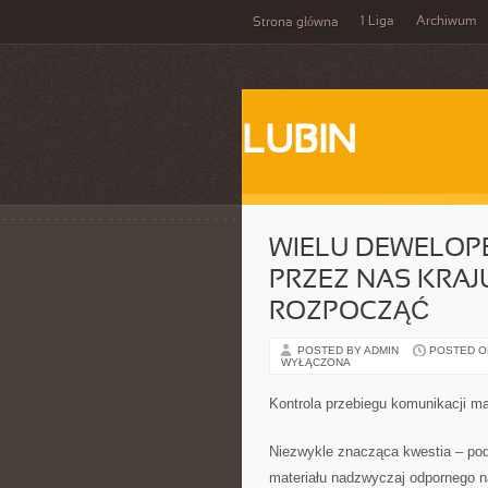
1 Liga
Archiwum
Strona główna
LUBIN
WIELU DEWELO
PRZEZ NAS KRAJ
ROZPOCZĄĆ
POSTED BY ADMIN
POSTED ON
WYŁĄCZONA
Kontrola przebiegu komunikacji m
Niezwykle znacząca kwestia – podo
materiału nadzwyczaj odpornego n