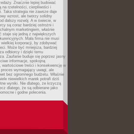
zedaży. Znacznie lepiej budować
ą na rzetelności, cierpliwości i
. Taka strategia nie zawsze daje
wy wzrost, ale tworzy solidny
d dalszy rozwój. A w świecie, w
rcy są coraz bardziej ostrożni i
chalnym marketingiem, właśnie
 staje się jedną z największych
kurencyjnych. Mała firma nie musi
wielkiej korporacji, by zdobywać
ieci. Może być mniejsza, bardziej
sza odbiorcy i dzięki temu
za. Zaufanie buduje się poprzez jasny
ciwe informacje, spokojną
 wartościowe treści i konsekwencję w
o proces wymagający uwagi, ale
wet bez ogromnego budżetu. Właśnie
iele niewielkich marek potrafi dziś
tne wyniki. Nie dlatego, że krzyczą
lecz dlatego, że są odbierane jako
pomocne i godne polecenia.