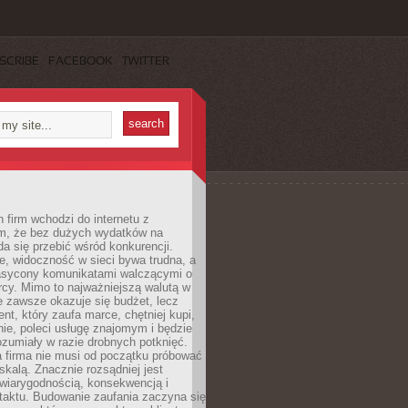
SCRIBE
FACEBOOK
TWITTER
 firm wchodzi do internetu z
m, że bez dużych wydatków na
da się przebić wśród konkurencji.
, widoczność w sieci bywa trudna, a
nasycony komunikatami walczącymi o
cy. Mimo to najważniejszą walutą w
ie zawsze okazuje się budżet, lecz
ent, który zaufa marce, chętniej kupi,
ie, poleci usługę znajomym i będzie
ozumiały w razie drobnych potknięć.
 firma nie musi od początku próbować
kalą. Znacznie rozsądniej jest
wiarygodnością, konsekwencją i
taktu. Budowanie zaufania zaczyna się