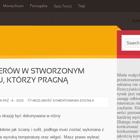
Monachium
Portugalia
Tagi
Spis Treści
SUB
PERÓW W STWORZONYM
Wiele małych
U, KTÓRZY PRAGNĄ
przekonanie
reklamę nie 
Rzeczywiście
rynek jest 
uwagę odbior
WIELU
 PAŹ - 9 - 2025
MOŻLIWOŚĆ KOMENTOWANIA
ZOSTAŁA
internecie n
DEWELOPERÓW
W
zaufanie. Kli
STWORZONYM
wróci ponown
PRZEZ
a okazję być dokonywana w różny
bardziej wyr
NAS
KRAJU,
Dlatego mała
KTÓRZY
konkurować s
PRAGNĄ
bnie jak ściany i sufit, podłoga musi zostać wykonana z
konkurować 
ROZPOCZĄĆ
jakością kon
a wysoką temperaturę oraz wilgoć. Masz prawo wybrać