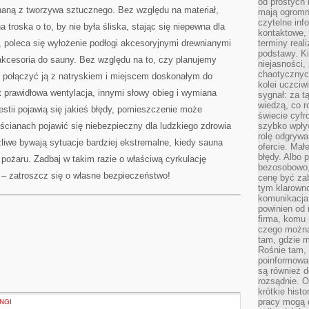
od prostych 
naną z tworzywa sztucznego. Bez względu na materiał,
mają ogromne
czytelne inf
troska o to, by nie była śliska, stając się niepewna dla
kontaktowe, 
 poleca się wyłożenie podłogi akcesoryjnymi drewnianymi
terminy reali
podstawy. Ki
kcesoria do sauny. Bez względu na to, czy planujemy
niejasności,
chaotycznych
 połączyć ją z natryskiem i miejscem doskonałym do
kolei uczciw
 prawidłowa wentylacja, innymi słowy obieg i wymiana
sygnał: za t
wiedzą, co r
estii pojawią się jakieś błędy, pomieszczenie może
świecie cyfr
ścianach pojawić się niebezpieczny dla ludzkiego zdrowia
szybko wpły
rolę odgrywa
żliwe bywają sytuacje bardziej ekstremalne, kiedy sauna
ofercie. Mał
błędy. Albo p
pożaru. Zadbaj w takim razie o właściwą cyrkulację
bezosobowo,
 – zatroszcz się o własne bezpieczeństwo!
cenę być zab
tym klarowno
komunikacja 
powinien od 
firma, komu 
czego można 
tam, gdzie m
Rośnie tam, 
poinformowan
są również 
rozsądnie. Op
krótkie hist
pracy mogą d
NGI