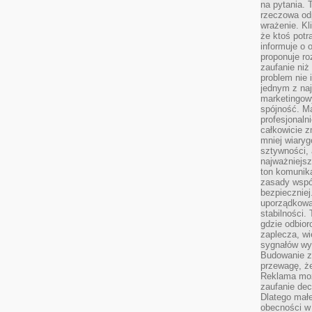
na pytania.
rzeczowa odp
wrażenie. Kl
że ktoś potr
informuje o 
proponuje ro
zaufanie niż
problem nie 
jednym z naj
marketingow
spójność. Ma
profesjonaln
całkowicie z
mniej wiary
sztywności,
najważniejsz
ton komunika
zasady współ
bezpieczniej.
uporządkowa
stabilności.
gdzie odbiorc
zaplecza, wi
sygnałów wys
Budowanie z
przewagę, że
Reklama moż
zaufanie dec
Dlatego małe
obecności w 