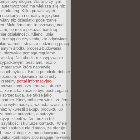
pomysłowy slogan. Warto przy tym
 autentyczność ma większą siłę niż
 marketing. Kilka prawdziwych
i napisanych normalnym językiem
wiary niż dziesiątki podejrzanie
en. Mała firma ma tu przewagę nad
ami, bo może pokazać bardziej
ar działalności. Klienci lubią
kim mają do czynienia, kto odpowiada
jakie wartości stoją za codzienną pracą
samym środku procesu budowania
ci niezwykle pomaga regularne
ę wiedzą. Nie chodzi o zasypywanie
zypadkowymi treściami, lecz o
 materiałów, które naprawdę
na ich pytania. Krótki poradnik, dobrze
procedura, odpowiedź na częsty
 rzetelny
portal informacyjno-
prowadzony przy firmowej stronie
ć, że marka zacznie być postrzegana
ko sprzedawca, ale także jako
partner. Kiedy odbiorca widzi, że firma
jasno wytłumaczyć, wzrasta szansa, że
wnież w kwestii zakupu produktu lub
za buduje autorytet, a autorytet
cyzje klientów. Nie można też
szybkości i kulturze kontaktu. Wiele
raci zaufanie nie dlatego, że oferuje
t, lecz dlatego, że nie odpowiada na
 unika konkretów albo reaguje nerwowo