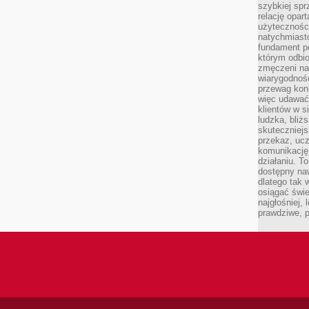
szybkiej spr
relację opart
użyteczności
natychmiasto
fundament po
którym odbio
zmęczeni na
wiarygodność
przewag kon
więc udawać 
klientów w s
ludzka, bliż
skuteczniejs
przekaz, ucz
komunikację,
działaniu. T
dostępny na
dlatego tak w
osiągać świe
najgłośniej, 
prawdziwe, 