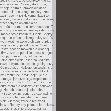
rzeczy, które z perspektywy klienta
 znaczenie. Przejrzysta strona,
ormacje o firmie, prawdziwe dane
jasno opisane usługi, realistyczne
zacji i spójny język komunikacji to
edy użytkownik trafia na stronę pełną
 przesadnych obietnic albo
 treści, od razu nabiera dystansu. Z
ie przygotowana witryna wysyła prosty
ą marką stoją konkretni ludzie, którzy
obią i nie próbują niczego ukrywać. W
owym właśnie takie drobiazgi bardzo
wają na decyzje zakupowe. Ogromną
 także sposób mówienia o własnej
e firmy często popełniają dwa skrajne
róbują brzmieć zbyt oficjalnie i
 albo przeciwnie, chcą za wszelką
awne i wyróżniające się, gubiąc przy
ść przekazu. Najlepiej sprawdza się
prosta, konkretna i ludzka. Klient
razu rozumieć, czym zajmuje się
pomaga, jak przebiega współpraca i
się spodziewać. Zaufanie nie rośnie
arka stara się wyłącznie imponować.
gdzie odbiorca czuje się dobrze
y i traktowany serio. Bardzo ważne
dowody społeczne, ale rozumiane
inie klientów, zdjęcia realizacji,
orie współpracy czy pokazanie efektów
ziałać znacznie skuteczniej niż