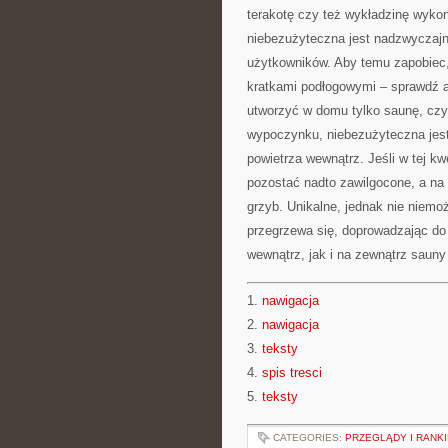
terakotę czy też wykładzinę wyko
niebezużyteczna jest nadzwyczajna 
użytkowników. Aby temu zapobiec,
kratkami podłogowymi – sprawdź a
utworzyć w domu tylko saunę, czy
wypoczynku, niebezużyteczna jest
powietrza wewnątrz. Jeśli w tej kw
pozostać nadto zawilgocone, a na 
grzyb. Unikalne, jednak nie niemo
przegrzewa się, doprowadzając do 
wewnątrz, jak i na zewnątrz sauny
1.
nawigacja
2.
nawigacja
3.
teksty
4.
spis tresci
5.
teksty
CATEGORIES:
PRZEGLĄDY I RANKI