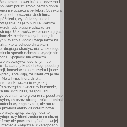
 Tymczasem nawet krótka, uprzejma i
owiedź potrafi zrobić bardzo dobre
ienci nie oczekują perfekcji. Oczekują,
aktuje ich poważnie. Jeśli firma
opóźnieniu, wyjaśnia sytuację i
związanie, często buduje większe
 wtedy, gdy próbuje udawać, że
istnieje. Uczciwość w komunikacji jest
bardziej niedocenianych narzędzi
ych. Warto zwrócić uwagę także na
rka, która jednego dnia brzmi
ie, drugiego chaotycznie, a trzeciego
mienia sposób działania, wydaje się
godna. Spójność nie oznacza
 ale przewidywalność w tym, co
e. Ta sama jakość obsługi, podobny
cji, konsekwentna estetyka i jasne
pracy sprawiają, że klient czuje się
 Mała firma, która działa
nie, budzi wrażenie większej
 To szczególnie ważne w internecie,
a nie widzi biura, zespołu ani
ęc ocenia markę głównie na podstawie
yłanych przez stronę, treści i kontakt.
aufania wymaga czasu, ale ma tę
 przynosi efekty długoterminowe.
e przyciągnąć uwagę, lecz to
yduje, czy klient zostanie na dłużej.
 firmy nie powinny myśleć o swojej
internecie wyłącznie w kategoriach