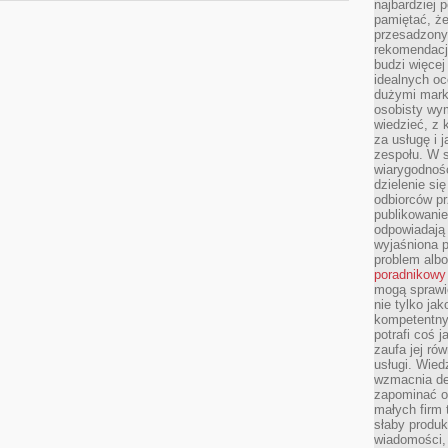
najbardziej 
pamiętać, że
przesadzony
rekomendacj
budzi więcej 
idealnych oc
dużymi mark
osobisty wymi
wiedzieć, z 
za usługę i 
zespołu. W 
wiarygodnoś
dzielenie si
odbiorców pr
publikowanie
odpowiadają 
wyjaśniona 
problem albo
poradnikowy
mogą sprawi
nie tylko ja
kompetentny 
potrafi coś 
zaufa jej ró
usługi. Wied
wzmacnia de
zapominać o 
małych firm t
słaby produk
wiadomości,