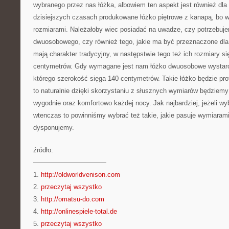
wybranego przez nas łóżka, albowiem ten aspekt jest również dl
dzisiejszych czasach produkowane łóżko piętrowe z kanapą, bo w
rozmiarami. Należałoby wiec posiadać na uwadze, czy potrzebuj
dwuosobowego, czy również tego, jakie ma być przeznaczone dla
mają charakter tradycyjny, w następstwie tego też ich rozmiary si
centymetrów. Gdy wymagane jest nam łóżko dwuosobowe wystarcz
którego szerokość sięga 140 centymetrów. Takie łóżko będzie pro
to naturalnie dzięki skorzystaniu z słusznych wymiarów będziemy
wygodnie oraz komfortowo każdej nocy. Jak najbardziej, jeżeli wy
wtenczas to powinniśmy wybrać też takie, jakie pasuje wymiarami 
dysponujemy.
źródło:
———————————
1.
http://oldworldvenison.com
2.
przeczytaj wszystko
3.
http://omatsu-do.com
4.
http://onlinespiele-total.de
5.
przeczytaj wszystko