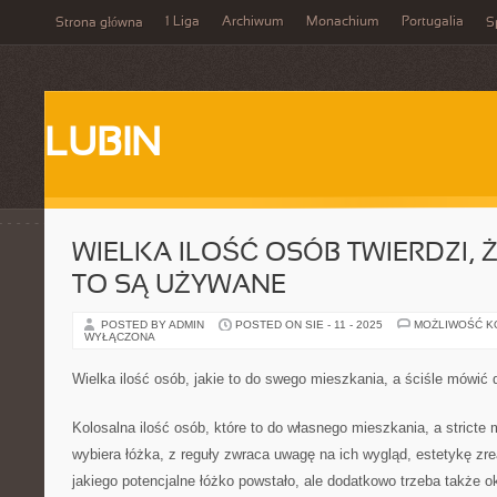
1 Liga
Archiwum
Monachium
Portugalia
Strona główna
S
LUBIN
WIELKA ILOŚĆ OSÓB TWIERDZI, Ż
TO SĄ UŻYWANE
POSTED BY ADMIN
POSTED ON SIE - 11 - 2025
MOŻLIWOŚĆ 
WYŁĄCZONA
Wielka ilość osób, jakie to do swego mieszkania, a ściśle mówić 
Kolosalna ilość osób, które to do własnego mieszkania, a stricte 
wybiera łóżka, z reguły zwraca uwagę na ich wygląd, estetykę zre
jakiego potencjalne łóżko powstało, ale dodatkowo trzeba także okr