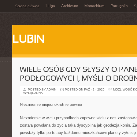
1 Liga
Archiwum
Monachium
Portugalia
Strona główna
S
LUBIN
WIELE OSÓB GDY SŁYSZY O PAN
PODŁOGOWYCH, MYŚLI O DROB
POSTED BY ADMIN
POSTED ON PAŹ - 2 - 2025
MOŻLIWOŚĆ K
WYŁĄCZONA
Niezmiernie niejednokrotnie pewnie
Niezmiernie w wielu przypadkach zapewne wielu z nas zastanawia
została powołana do życia taka dyscyplina jak geodezja konin. Za
powstały tylko po to aby każdemu mieszkańcowi planety żyło się 