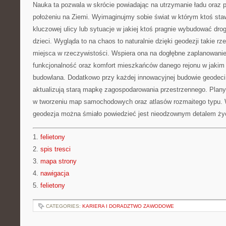
Nauka ta pozwala w skrócie powiadając na utrzymanie ładu oraz
położeniu na Ziemi. Wyimaginujmy sobie świat w którym ktoś st
kluczowej ulicy lub sytuacje w jakiej ktoś pragnie wybudować dr
dzieci. Wygląda to na chaos to naturalnie dzięki geodezji takie rz
miejsca w rzeczywistości. Wspiera ona na dogłębne zaplanowanie
funkcjonalność oraz komfort mieszkańców danego rejonu w jakim 
budowlana. Dodatkowo przy każdej innowacyjnej budowie geodeci
aktualizują starą mapkę zagospodarowania przestrzennego. Plan
w tworzeniu map samochodowych oraz atlasów rozmaitego typu. 
geodezja można śmiało powiedzieć jest nieodzownym detalem ży
1.
felietony
2.
spis tresci
3.
mapa strony
4.
nawigacja
5.
felietony
CATEGORIES:
KARIERA I DORADZTWO ZAWODOWE