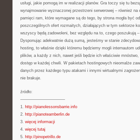
usługi, jakie pomogą im w realizacji planów. Gra toczy się tu bezs
wynajmowanie wyznaczonej przestrzeni serwerowej – również na d
pamięci ram, które wymagane są do tego, by strona mogła być 
poszczególnych ofert rozmaitych, działających w tym sektorze ko
wszyscy będą zadowoleni, bez względu na to, czego poszukują –
Dysponując adekwatnie dużą sumą, jesteśmy w stanie zdecydowa
hosting, to właśnie dzięki któremu będziemy mogli internautom ud
plików, a każdy z nich, nawet jeśli będzie ich właściwie mnóstwo,
dostęp w każdej chwili. W pakietach hostingowych nieomalże zaw
danych przez każdego typu atakami i innymi wirtualnymi zagrożeni
nie brakuje.
źródło:
———————————
1.
http://pianolessonsbarrie.info
2.
http://pianoteamberlin.de
3.
więcej informacji
4.
więcej tutaj
5.
http://pinopetrillo.de