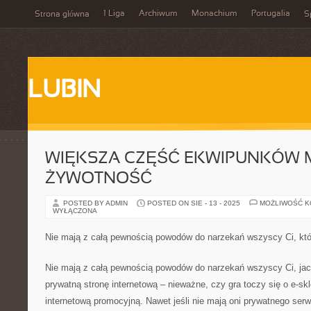
1 Liga
Archiwum
Monachium
Portugalia
Strona główna
S
LUBIN
WIĘKSZA CZĘŚĆ EKWIPUNKÓW 
ŻYWOTNOŚĆ
POSTED BY ADMIN
POSTED ON SIE - 13 - 2025
MOŻLIWOŚĆ 
WYŁĄCZONA
Nie mają z całą pewnością powodów do narzekań wszyscy Ci, któ
Nie mają z całą pewnością powodów do narzekań wszyscy Ci, jac
prywatną stronę internetową – nieważne, czy gra toczy się o e-skl
internetową promocyjną. Nawet jeśli nie mają oni prywatnego serw