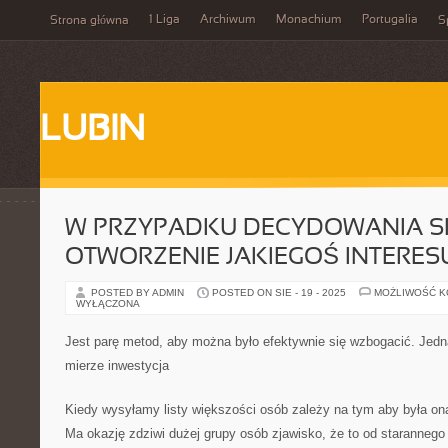
1 Liga
Archiwum
Monachium
Portugalia
Strona główna
S
LUBIN
W PRZYPADKU DECYDOWANIA S
OTWORZENIE JAKIEGOŚ INTERES
POSTED BY ADMIN
POSTED ON SIE - 19 - 2025
MOŻLIWOŚĆ 
WYŁĄCZONA
Jest parę metod, aby można było efektywnie się wzbogacić. Jedną
mierze inwestycja
Kiedy wysyłamy listy większości osób zależy na tym aby była on
Ma okazję zdziwi dużej grupy osób zjawisko, że to od starannego