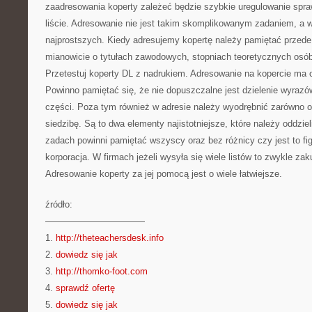
zaadresowania koperty zależeć będzie szybkie uregulowanie spraw
liście. Adresowanie nie jest takim skomplikowanym zadaniem, a 
najprostszych. Kiedy adresujemy kopertę należy pamiętać przed
mianowicie o tytułach zawodowych, stopniach teoretycznych osób d
Przetestuj koperty DL z nadrukiem. Adresowanie na kopercie ma 
Powinno pamiętać się, że nie dopuszczalne jest dzielenie wyrazó
części. Poza tym również w adresie należy wyodrębnić zarówno od
siedzibę. Są to dwa elementy najistotniejsze, które należy oddzieli
zadach powinni pamiętać wszyscy oraz bez różnicy czy jest to fi
korporacja. W firmach jeżeli wysyła się wiele listów to zwykle zak
Adresowanie koperty za jej pomocą jest o wiele łatwiejsze.
źródło:
———————————
1.
http://theteachersdesk.info
2.
dowiedz się jak
3.
http://thomko-foot.com
4.
sprawdź ofertę
5.
dowiedz się jak