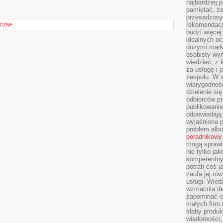
najbardziej 
pamiętać, że
przesadzony
rekomendacj
YCZNE
budzi więcej 
idealnych oc
dużymi mark
osobisty wymi
wiedzieć, z 
za usługę i 
zespołu. W 
wiarygodnoś
dzielenie si
odbiorców pr
publikowanie
odpowiadają 
wyjaśniona 
problem albo
poradnikowy
mogą sprawi
nie tylko ja
kompetentny 
potrafi coś 
zaufa jej ró
usługi. Wied
wzmacnia de
zapominać o 
małych firm t
słaby produk
wiadomości,