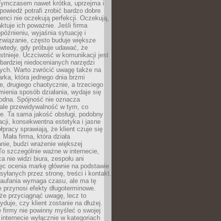
 Tymczasem nawet krótka, uprzejma i
owiedź potrafi zrobić bardzo dobre
ienci nie oczekują perfekcji. Oczekują,
aktuje ich poważnie. Jeśli firma
opóźnieniu, wyjaśnia sytuację i
związanie, często buduje większe
 wtedy, gdy próbuje udawać, że
istnieje. Uczciwość w komunikacji jest
bardziej niedocenianych narzędzi
ych. Warto zwrócić uwagę także na
rka, która jednego dnia brzmi
ie, drugiego chaotycznie, a trzeciego
mienia sposób działania, wydaje się
godna. Spójność nie oznacza
 ale przewidywalność w tym, co
e. Ta sama jakość obsługi, podobny
cji, konsekwentna estetyka i jasne
pracy sprawiają, że klient czuje się
 Mała firma, która działa
nie, budzi wrażenie większej
 To szczególnie ważne w internecie,
a nie widzi biura, zespołu ani
ęc ocenia markę głównie na podstawie
yłanych przez stronę, treści i kontakt.
aufania wymaga czasu, ale ma tę
 przynosi efekty długoterminowe.
e przyciągnąć uwagę, lecz to
yduje, czy klient zostanie na dłużej.
 firmy nie powinny myśleć o swojej
internecie wyłącznie w kategoriach