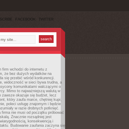
SCRIBE
FACEBOOK
TWITTER
 firm wchodzi do internetu z
m, że bez dużych wydatków na
da się przebić wśród konkurencji.
, widoczność w sieci bywa trudna, a
nasycony komunikatami walczącymi o
cy. Mimo to najważniejszą walutą w
ie zawsze okazuje się budżet, lecz
ent, który zaufa marce, chętniej kupi,
ie, poleci usługę znajomym i będzie
ozumiały w razie drobnych potknięć.
 firma nie musi od początku próbować
kalą. Znacznie rozsądniej jest
wiarygodnością, konsekwencją i
taktu. Budowanie zaufania zaczyna się