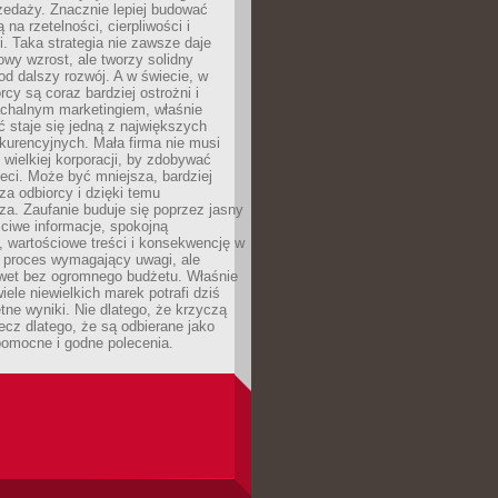
zedaży. Znacznie lepiej budować
ą na rzetelności, cierpliwości i
. Taka strategia nie zawsze daje
wy wzrost, ale tworzy solidny
d dalszy rozwój. A w świecie, w
rcy są coraz bardziej ostrożni i
chalnym marketingiem, właśnie
 staje się jedną z największych
kurencyjnych. Mała firma nie musi
wielkiej korporacji, by zdobywać
ieci. Może być mniejsza, bardziej
sza odbiorcy i dzięki temu
za. Zaufanie buduje się poprzez jasny
ciwe informacje, spokojną
 wartościowe treści i konsekwencję w
o proces wymagający uwagi, ale
wet bez ogromnego budżetu. Właśnie
iele niewielkich marek potrafi dziś
tne wyniki. Nie dlatego, że krzyczą
lecz dlatego, że są odbierane jako
pomocne i godne polecenia.