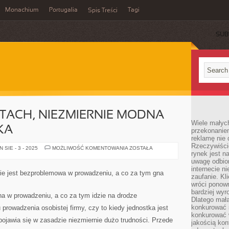
Monachium
Portugalia
Tagi
Spis Treści
SUB
TACH, NIEZMIERNIE MODNA
Wiele małych
KA
przekonanie
reklamę nie 
Rzeczywiście
W
SIE - 3 - 2025
MOŻLIWOŚĆ KOMENTOWANIA
ZOSTAŁA
rynek jest 
OSTATNICH
LATACH,
uwagę odbior
NIEZMIERNIE
internecie n
MODNA
ie jest bezproblemowa w prowadzeniu, a co za tym gna
STAŁA
zaufanie. Kli
SIĘ
wróci ponown
GRAFIKA
bardziej wyr
lna w prowadzeniu, a co za tym idzie na drodze
Dlatego mała
konkurować s
 prowadzenia osobistej firmy, czy to kiedy jednostka jest
konkurować 
 pojawia się w zasadzie niezmiernie dużo trudności. Przede
jakością kon