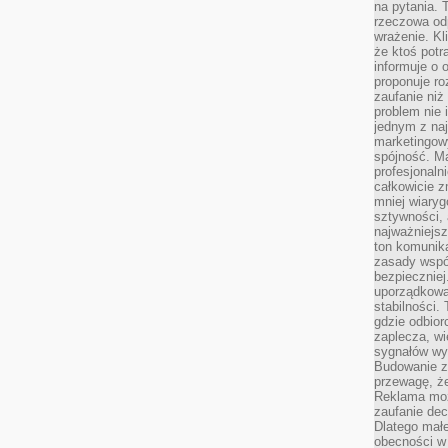
na pytania.
rzeczowa odp
wrażenie. Kl
że ktoś potr
informuje o 
proponuje ro
zaufanie niż
problem nie 
jednym z naj
marketingow
spójność. Ma
profesjonaln
całkowicie z
mniej wiary
sztywności,
najważniejsz
ton komunika
zasady współ
bezpieczniej.
uporządkowa
stabilności.
gdzie odbiorc
zaplecza, wi
sygnałów wys
Budowanie z
przewagę, że
Reklama moż
zaufanie dec
Dlatego małe
obecności w 