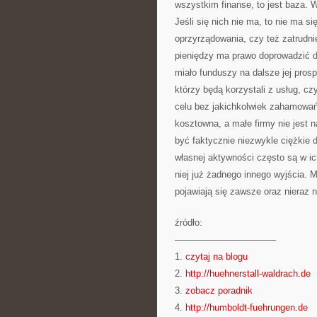
wszystkim finanse, to jest baza
Jeśli się nich nie ma, to nie ma 
oprzyrządowania, czy też zatrudni
pieniędzy ma prawo doprowadzić do
miało funduszy na dalsze jej pro
którzy będą korzystali z usług, cz
celu bez jakichkolwiek zahamowań 
kosztowna, a małe firmy nie jest 
być faktycznie niezwykle ciężkie 
własnej aktywności często są w ich
niej już żadnego innego wyjścia. 
pojawiają się zawsze oraz nieraz n
źródło:
———————————
1.
czytaj na blogu
2.
http://huehnerstall-waldrach.de
3.
zobacz poradnik
4.
http://humboldt-fuehrungen.de