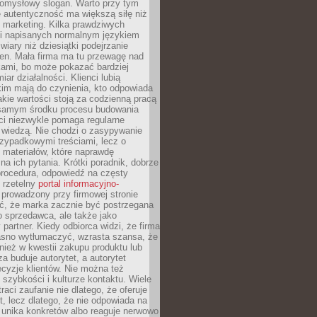
pomysłowy slogan. Warto przy tym
 autentyczność ma większą siłę niż
 marketing. Kilka prawdziwych
i napisanych normalnym językiem
wiary niż dziesiątki podejrzanie
en. Mała firma ma tu przewagę nad
ami, bo może pokazać bardziej
ar działalności. Klienci lubią
kim mają do czynienia, kto odpowiada
jakie wartości stoją za codzienną pracą
samym środku procesu budowania
ci niezwykle pomaga regularne
ę wiedzą. Nie chodzi o zasypywanie
zypadkowymi treściami, lecz o
 materiałów, które naprawdę
na ich pytania. Krótki poradnik, dobrze
procedura, odpowiedź na częsty
 rzetelny
portal informacyjno-
prowadzony przy firmowej stronie
ć, że marka zacznie być postrzegana
ko sprzedawca, ale także jako
partner. Kiedy odbiorca widzi, że firma
jasno wytłumaczyć, wzrasta szansa, że
wnież w kwestii zakupu produktu lub
za buduje autorytet, a autorytet
cyzje klientów. Nie można też
szybkości i kulturze kontaktu. Wiele
raci zaufanie nie dlatego, że oferuje
t, lecz dlatego, że nie odpowiada na
 unika konkretów albo reaguje nerwowo