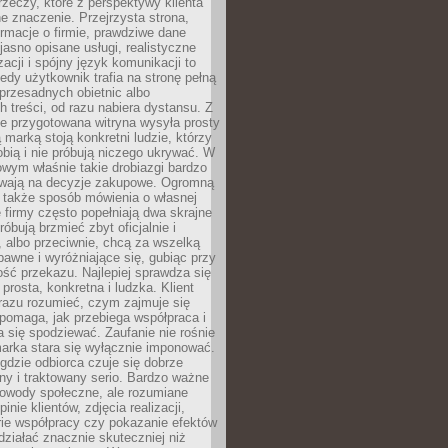
rzeczy, które z perspektywy klienta
 znaczenie. Przejrzysta strona,
ormacje o firmie, prawdziwe dane
jasno opisane usługi, realistyczne
zacji i spójny język komunikacji to
edy użytkownik trafia na stronę pełną
 przesadnych obietnic albo
 treści, od razu nabiera dystansu. Z
ie przygotowana witryna wysyła prosty
ą marką stoją konkretni ludzie, którzy
obią i nie próbują niczego ukrywać. W
owym właśnie takie drobiazgi bardzo
wają na decyzje zakupowe. Ogromną
 także sposób mówienia o własnej
e firmy często popełniają dwa skrajne
róbują brzmieć zbyt oficjalnie i
 albo przeciwnie, chcą za wszelką
awne i wyróżniające się, gubiąc przy
ść przekazu. Najlepiej sprawdza się
prosta, konkretna i ludzka. Klient
razu rozumieć, czym zajmuje się
pomaga, jak przebiega współpraca i
się spodziewać. Zaufanie nie rośnie
arka stara się wyłącznie imponować.
gdzie odbiorca czuje się dobrze
y i traktowany serio. Bardzo ważne
dowody społeczne, ale rozumiane
inie klientów, zdjęcia realizacji,
orie współpracy czy pokazanie efektów
ziałać znacznie skuteczniej niż