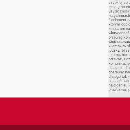
szybkiej spr
relację opart
użyteczności
natychmiasto
fundament po
którym odbio
zmęczeni na
wiarygodność
przewag kon
więc udawać 
klientów w s
ludzka, bliż
skuteczniejs
przekaz, ucz
komunikację,
działaniu. T
dostępny na
dlatego tak w
osiągać świe
najgłośniej, 
prawdziwe, 