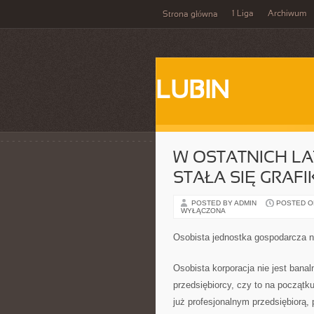
1 Liga
Archiwum
Strona główna
LUBIN
W OSTATNICH LA
STAŁA SIĘ GRAFI
POSTED BY ADMIN
POSTED ON 
WYŁĄCZONA
Osobista jednostka gospodarcza n
Osobista korporacja nie jest bana
przedsiębiorcy, czy to na początku
już profesjonalnym przedsiębiorą,