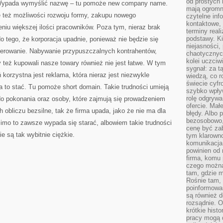
od prostych 
. Wypada wymyślić nazwę – tu pomoże new company name.
mają ogromne
się też możliwości rozwoju formy, zakupu nowego
czytelne inf
kontaktowe, 
eniu większej ilości pracowników. Poza tym, nieraz brak
terminy reali
podstawy. Ki
 tego, że korporacja upadnie, ponieważ nie będzie się
niejasności,
sperowanie. Nabywanie przypuszczalnych kontrahentów,
chaotycznych
kolei uczciw
y też kupowali nasze towary również nie jest łatwe. W tym
sygnał: za t
korzystna jest reklama, która nieraz jest niezwykle
wiedzą, co r
świecie cyfr
na to stać. Tu pomoże short domain. Takie trudności umieją
szybko wpły
rolę odgrywa
do pokonania oraz osoby, które zajmują się prowadzeniem
ofercie. Mał
 obliczu bezsilne, tak że firma upada, jako że nie ma dla
błędy. Albo p
bezosobowo,
Mimo to zawsze wypada się starać, albowiem takie trudności
cenę być zab
ie są tak wybitnie ciężkie.
tym klarowno
komunikacja 
powinien od 
firma, komu 
czego można 
tam, gdzie m
Rośnie tam, 
poinformowan
są również 
rozsądnie. Op
krótkie hist
pracy mogą d