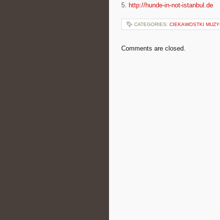
5.
http://hunde-in-not-istanbul.de
CATEGORIES:
CIEKAWOSTKI MUZ
Comments are closed.