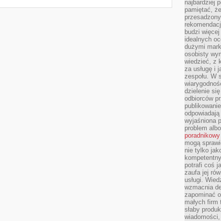
najbardziej 
pamiętać, że
przesadzony
rekomendacj
budzi więcej 
idealnych oc
dużymi mark
osobisty wymi
wiedzieć, z 
za usługę i 
zespołu. W 
wiarygodnoś
dzielenie si
odbiorców pr
publikowanie
odpowiadają 
wyjaśniona 
problem albo
poradnikowy
mogą sprawi
nie tylko ja
kompetentny 
potrafi coś 
zaufa jej ró
usługi. Wied
wzmacnia de
zapominać o 
małych firm t
słaby produk
wiadomości,