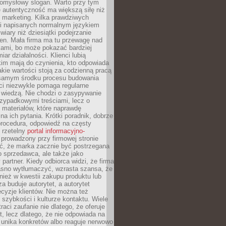
pomysłowy slogan. Warto przy tym
 autentyczność ma większą siłę niż
 marketing. Kilka prawdziwych
i napisanych normalnym językiem
wiary niż dziesiątki podejrzanie
en. Mała firma ma tu przewagę nad
ami, bo może pokazać bardziej
ar działalności. Klienci lubią
kim mają do czynienia, kto odpowiada
jakie wartości stoją za codzienną pracą
samym środku procesu budowania
ci niezwykle pomaga regularne
ę wiedzą. Nie chodzi o zasypywanie
zypadkowymi treściami, lecz o
 materiałów, które naprawdę
na ich pytania. Krótki poradnik, dobrze
procedura, odpowiedź na częsty
 rzetelny
portal informacyjno-
prowadzony przy firmowej stronie
ć, że marka zacznie być postrzegana
ko sprzedawca, ale także jako
partner. Kiedy odbiorca widzi, że firma
jasno wytłumaczyć, wzrasta szansa, że
wnież w kwestii zakupu produktu lub
za buduje autorytet, a autorytet
cyzje klientów. Nie można też
szybkości i kulturze kontaktu. Wiele
raci zaufanie nie dlatego, że oferuje
t, lecz dlatego, że nie odpowiada na
 unika konkretów albo reaguje nerwowo