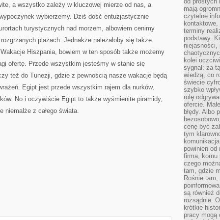
od prostych 
ite, a wszystko zależy w kluczowej mierze od nas, a
mają ogromne
czytelne inf
a wypoczynek wybierzemy. Dziś dość entuzjastycznie
kontaktowe, 
ortach turystycznych nad morzem, albowiem cenimy
terminy reali
podstawy. Ki
 rozgrzanych plażach. Jednakże należałoby się także
niejasności,
rt Wakacje Hiszpania, bowiem w ten sposób także możemy
chaotycznych
kolei uczciw
agi ofertę. Przede wszystkim jesteśmy w stanie się
sygnał: za t
wiedzą, co r
zy też do Tunezji, gdzie z pewnością nasze wakacje będą
świecie cyfr
rażeń. Egipt jest przede wszystkim rajem dla nurków,
szybko wpły
rolę odgrywa
aików. No i oczywiście Egipt to także wyśmienite piramidy,
ofercie. Mał
zie niemalże z całego świata.
błędy. Albo p
bezosobowo,
cenę być zab
tym klarowno
komunikacja 
powinien od 
firma, komu 
czego można 
tam, gdzie m
Rośnie tam, 
poinformowan
są również 
rozsądnie. Op
krótkie hist
pracy mogą d