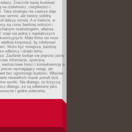
zedaży. Znacznie lepiej budować
ą na rzetelności, cierpliwości i
. Taka strategia nie zawsze daje
wy wzrost, ale tworzy solidny
d dalszy rozwój. A w świecie, w
rcy są coraz bardziej ostrożni i
chalnym marketingiem, właśnie
 staje się jedną z największych
kurencyjnych. Mała firma nie musi
wielkiej korporacji, by zdobywać
ieci. Może być mniejsza, bardziej
sza odbiorcy i dzięki temu
za. Zaufanie buduje się poprzez jasny
ciwe informacje, spokojną
 wartościowe treści i konsekwencję w
o proces wymagający uwagi, ale
wet bez ogromnego budżetu. Właśnie
iele niewielkich marek potrafi dziś
tne wyniki. Nie dlatego, że krzyczą
lecz dlatego, że są odbierane jako
pomocne i godne polecenia.