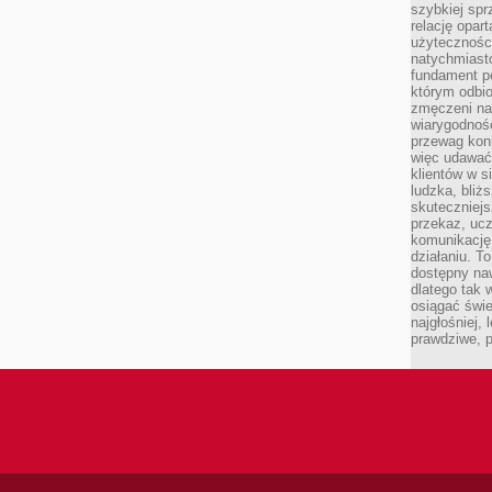
szybkiej spr
relację opart
użyteczności
natychmiasto
fundament po
którym odbio
zmęczeni na
wiarygodność
przewag kon
więc udawać 
klientów w s
ludzka, bliż
skuteczniejs
przekaz, ucz
komunikację,
działaniu. T
dostępny na
dlatego tak w
osiągać świe
najgłośniej, 
prawdziwe, 