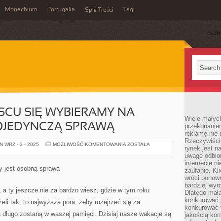
Monachium
Portugalia
Tagi
Spis Treści
SUB
JSCU SIĘ WYBIERAMY NA
Wiele małych
POJEDYNCZĄ SPRAWĄ
przekonanie
reklamę nie 
Rzeczywiście
TO,
 WRZ - 3 - 2025
MOŻLIWOŚĆ KOMENTOWANIA
ZOSTAŁA
rynek jest 
W
JAKIM
uwagę odbior
MIEJSCU
internecie n
SIĘ
y jest osobną sprawą
zaufanie. Kli
WYBIERAMY
NA
wróci ponown
WAKACJE
bardziej wyr
JEST
 a ty jeszcze nie za bardzo wiesz, gdzie w tym roku
Dlatego mała
POJEDYNCZĄ
SPRAWĄ
konkurować s
eli tak, to najwyższa pora, żeby rozejrzeć się za
konkurować 
a długo zostaną w waszej pamięci. Dzisiaj nasze wakacje są
jakością kon