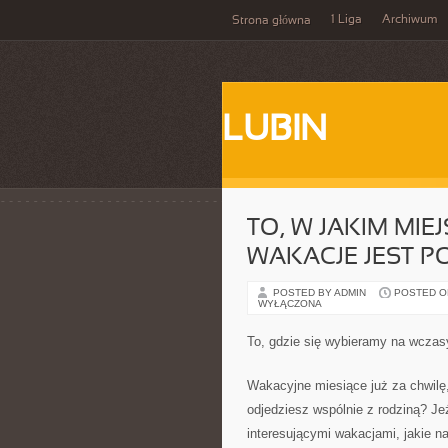
1 Liga
Archiwum
Strona główna
LUBIN
TO, W JAKIM MIE
WAKACJE JEST 
POSTED BY ADMIN
POSTED ON
WYŁĄCZONA
To, gdzie się wybieramy na wczas
Wakacyjne miesiące już za chwilę,
odjedziesz wspólnie z rodziną? Jeż
interesującymi wakacjami, jakie n