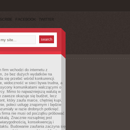
SCRIBE
FACEBOOK
TWITTER
 firm wchodzi do internetu z
m, że bez dużych wydatków na
da się przebić wśród konkurencji.
, widoczność w sieci bywa trudna, a
nasycony komunikatami walczącymi o
cy. Mimo to najważniejszą walutą w
ie zawsze okazuje się budżet, lecz
ent, który zaufa marce, chętniej kupi,
ie, poleci usługę znajomym i będzie
ozumiały w razie drobnych potknięć.
 firma nie musi od początku próbować
kalą. Znacznie rozsądniej jest
wiarygodnością, konsekwencją i
taktu. Budowanie zaufania zaczyna się