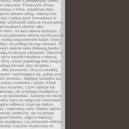
rzeczy, które z perspektywy klienta
 znaczenie. Przejrzysta strona,
ormacje o firmie, prawdziwe dane
jasno opisane usługi, realistyczne
zacji i spójny język komunikacji to
edy użytkownik trafia na stronę pełną
 przesadnych obietnic albo
 treści, od razu nabiera dystansu. Z
ie przygotowana witryna wysyła prosty
ą marką stoją konkretni ludzie, którzy
obią i nie próbują niczego ukrywać. W
owym właśnie takie drobiazgi bardzo
wają na decyzje zakupowe. Ogromną
 także sposób mówienia o własnej
e firmy często popełniają dwa skrajne
róbują brzmieć zbyt oficjalnie i
 albo przeciwnie, chcą za wszelką
awne i wyróżniające się, gubiąc przy
ść przekazu. Najlepiej sprawdza się
prosta, konkretna i ludzka. Klient
razu rozumieć, czym zajmuje się
pomaga, jak przebiega współpraca i
się spodziewać. Zaufanie nie rośnie
arka stara się wyłącznie imponować.
gdzie odbiorca czuje się dobrze
y i traktowany serio. Bardzo ważne
dowody społeczne, ale rozumiane
inie klientów, zdjęcia realizacji,
orie współpracy czy pokazanie efektów
ziałać znacznie skuteczniej niż