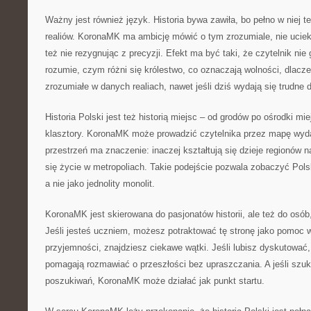
Ważny jest również język. Historia bywa zawiła, bo pełno w niej 
realiów. KoronaMK ma ambicję mówić o tym zrozumiale, nie uciek
też nie rezygnując z precyzji. Efekt ma być taki, że czytelnik nie
rozumie, czym różni się królestwo, co oznaczają wolności, dlacz
zrozumiałe w danych realiach, nawet jeśli dziś wydają się trudne d
Historia Polski jest też historią miejsc – od grodów po ośrodki m
klasztory. KoronaMK może prowadzić czytelnika przez mapę wyda
przestrzeń ma znaczenie: inaczej kształtują się dzieje regionów 
się życie w metropoliach. Takie podejście pozwala zobaczyć Pols
a nie jako jednolity monolit.
KoronaMK jest skierowana do pasjonatów historii, ale też do osób
Jeśli jesteś uczniem, możesz potraktować tę stronę jako pomoc w
przyjemności, znajdziesz ciekawe wątki. Jeśli lubisz dyskutować,
pomagają rozmawiać o przeszłości bez upraszczania. A jeśli szuk
poszukiwań, KoronaMK może działać jak punkt startu.