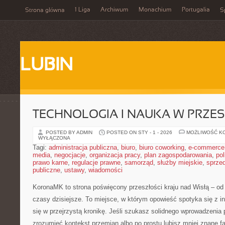
1 Liga
Archiwum
Monachium
Portugalia
Strona główna
S
LUBIN
TECHNOLOGIA I NAUKA W PRZES
POSTED BY ADMIN
POSTED ON STY - 1 - 2026
MOŻLIWOŚĆ K
WYŁĄCZONA
Tagi:
administracja publiczna
,
biuro
,
biuro coworking
,
e-commerce
media
,
negocjacje
,
organizacja pracy
,
plan zagospodarowania
,
pol
prawo karne
,
regulacje prawne
,
samorząd
,
służby miejskie
,
sprze
publiczne
,
ustawy
,
wiadomości
KoronaMK to strona poświęcony przeszłości kraju nad Wisłą – o
czasy dzisiejsze. To miejsce, w którym opowieść spotyka się z int
się w przejrzystą kronikę. Jeśli szukasz solidnego wprowadzenia 
zrozumieć kontekst przemian albo po prostu lubisz mniej znane 