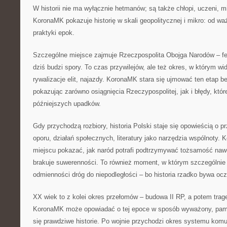
W historii nie ma wyłącznie hetmanów; są także chłopi, uczeni, m
KoronaMK pokazuje historię w skali geopolitycznej i mikro: od w
praktyki epok.
Szczególne miejsce zajmuje Rzeczpospolita Obojga Narodów – fe
dziś budzi spory. To czas przywilejów, ale też okres, w którym w
rywalizacje elit, najazdy. KoronaMK stara się ujmować ten etap b
pokazując zarówno osiągnięcia Rzeczypospolitej, jak i błędy, któr
późniejszych upadków.
Gdy przychodzą rozbiory, historia Polski staje się opowieścią o p
oporu, działań społecznych, literatury jako narzędzia wspólnoty
miejscu pokazać, jak naród potrafi podtrzymywać tożsamość naw
brakuje suwerenności. To również moment, w którym szczególnie
odmienności dróg do niepodległości – bo historia rzadko bywa ocz
XX wiek to z kolei okres przełomów – budowa II RP, a potem trage
KoronaMK może opowiadać o tej epoce w sposób wyważony, pamię
się prawdziwe historie. Po wojnie przychodzi okres systemu kom