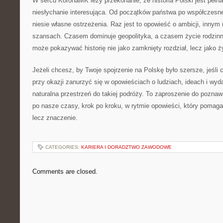
W sercu KoronaMK leży przekonanie, że historia Polski jest pełna
niesłychanie interesująca. Od początków państwa po współczesn
niesie własne ostrzeżenia. Raz jest to opowieść o ambicji, inn
szansach. Czasem dominuje geopolityka, a czasem życie rodzin
może pokazywać historię nie jako zamknięty rozdział, lecz jako 
Jeżeli chcesz, by Twoje spojrzenie na Polskę było szersze, jeśli
przy okazji zanurzyć się w opowieściach o ludziach, ideach i wy
naturalna przestrzeń do takiej podróży. To zaproszenie do pozna
po nasze czasy, krok po kroku, w rytmie opowieści, który pomaga 
lecz znaczenie.
CATEGORIES:
KARIERA I DORADZTWO ZAWODOWE
Comments are closed.