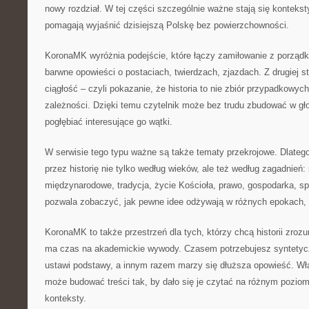
nowy rozdział. W tej części szczególnie ważne stają się konteks
pomagają wyjaśnić dzisiejszą Polskę bez powierzchowności.
KoronaMK wyróżnia podejście, które łączy zamiłowanie z porządkie
barwne opowieści o postaciach, twierdzach, zjazdach. Z drugiej st
ciągłość – czyli pokazanie, że historia to nie zbiór przypadkowyc
zależności. Dzięki temu czytelnik może bez trudu zbudować w g
pogłębiać interesujące go wątki.
W serwisie tego typu ważne są także tematy przekrojowe. Dlat
przez historię nie tylko według wieków, ale też według zagadnień: s
międzynarodowe, tradycja, życie Kościoła, prawo, gospodarka, sp
pozwala zobaczyć, jak pewne idee odżywają w różnych epokach, 
KoronaMK to także przestrzeń dla tych, którzy chcą historii zrozu
ma czas na akademickie wywody. Czasem potrzebujesz syntetyc
ustawi podstawy, a innym razem marzy się dłuższa opowieść. W
może budować treści tak, by dało się je czytać na różnym poziom
konteksty.