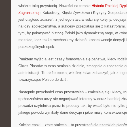
właśnie taką przystanią. Nowości na stronie
Historia Polskiej Dypl
Zagranicznej
i Katastrofy, Klęski Żywiołowe i Kryzysy Gospodarcze
jest ciągłość zdarzeń: z jednego starcia rodzi się kolejny, decyz
na losy społeczeństwa, a sukcesy przeplatają się z katastrofami
tym, by pokazywać historię Polski jako dynamiczną sagę, w które
rocznice, lecz także mechanizmy działań, konsekwencje decyzji 
poszczególnych epok.
Punktem wyjścia jest czasy formowania się państwa, kiedy rodzi
Okres Piastów to czas scalania dzielnic, zmagania o znaczenie o
administracji. To także epoka, w której łatwo zobaczyć, jak z leg
towarzyszące Polsce do dziś.
Następnie przychodzi czas przestawień – zmieniają się układy, ro
społeczeństwo uczy się negocjować interesy w coraz bardziej z
prowadzi czytelnika przez te procesy tak, by widać było nie tylko 
jakiego powodu wynikały dane decyzje i jakie miały konsekwencje
Kolejne epoki – złote stulecia – to przestrzeń dla szerokich planów