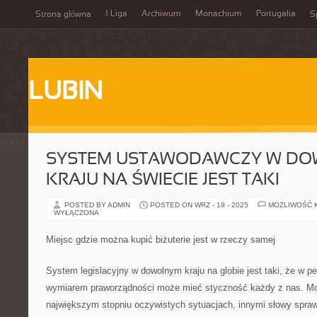
1 Liga
Archiwum
Monachium
Portugalia
Strona główna
S
LUBIN
SYSTEM USTAWODAWCZY W D
KRAJU NA ŚWIECIE JEST TAKI
POSTED BY ADMIN
POSTED ON WRZ - 19 - 2025
MOŻLIWOŚĆ 
WYŁĄCZONA
Miejsc gdzie można kupić biżuterie jest w rzeczy samej
System legislacyjny w dowolnym kraju na globie jest taki, że w
wymiarem praworządności może mieć styczność każdy z nas. Mowa
największym stopniu oczywistych sytuacjach, innymi słowy spraw