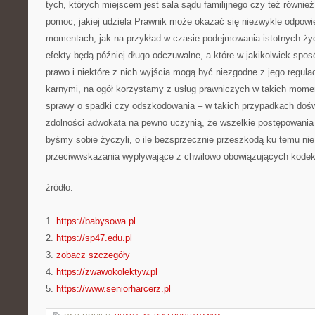
tych, których miejscem jest sala sądu familijnego czy też równie
pomoc, jakiej udziela Prawnik może okazać się niezwykle odpowi
momentach, jak na przykład w czasie podejmowania istotnych życ
efekty będą później długo odczuwalne, a które w jakikolwiek spos
prawo i niektóre z nich wyjścia mogą być niezgodne z jego regul
karnymi, na ogół korzystamy z usług prawniczych w takich mome
sprawy o spadki czy odszkodowania – w takich przypadkach dośw
zdolności adwokata na pewno uczynią, że wszelkie postępowania 
byśmy sobie życzyli, o ile bezsprzecznie przeszkodą ku temu ni
przeciwwskazania wypływające z chwilowo obowiązujących kode
źródło:
———————————
1.
https://babysowa.pl
2.
https://sp47.edu.pl
3.
zobacz szczegóły
4.
https://zwawokolektyw.pl
5.
https://www.seniorharcerz.pl