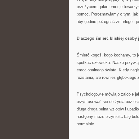
przeżyciem, jakie emocje towarz
pomoc. Porozmawiamy o tym, jak z
aby godnie pożegnać zmarłego i je
Dlaczego śmierć bliskiej osoby j
Śmierć kogoś, kogo kochamy, to j
spotkać człowieka. Nasze przywią
emocjonalnego świata. Kiedy nagl
rozstania, ale również głębokiego
Psychologowie mówią o żałobie jak
przystosować się do życia bez oso
długa droga pełna wzlotów i upad
następny może przynieść falę ból
normalnie.