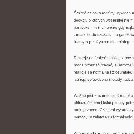
Śmierć członka rodziny wywraca n
decyzji, o których wcześniej nie m
paradoks – w momencie, gdy najba
zmuszeni do działania i organizowa
trudnym przeżyciem dla każdego z
Reakcje na śmierć bliskiej osoby s
mogą przestać płakać, a jeszcze 
reakcje są normalne i zrozumiałe.
istnieją sprawdzone metody radze
Ważne jest zrozumienie, że prośba
obliczu śmierci bliskiej osoby po
praktycznego. Czasami wystarczy 
pomocy w załatwieniu formalności 
W tym artykule przyjrzymy się, dl