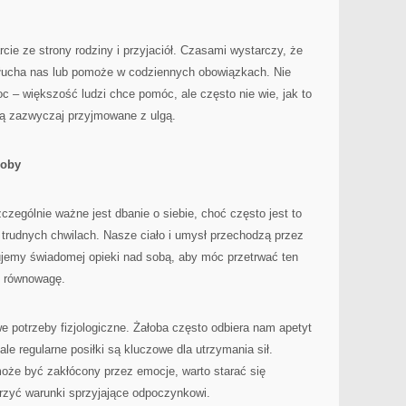
cie ze strony rodziny i przyjaciół. Czasami wystarczy, że
słucha nas lub pomoże w codziennych obowiązkach. Nie
c – większość ludzi chce pomóc, ale często nie wie, jak to
są zazwyczaj przyjmowane z ulgą.
łoby
czególnie ważne jest dbanie o siebie, choć często jest to
w trudnych chwilach. Nasze ciało i umysł przechodzą przez
bujemy świadomej opieki nad sobą, aby móc przetrwać ten
ć równowagę.
 potrzeby fizjologiczne. Żałoba często odbiera nam apetyt
ale regularne posiłki są kluczowe dla utrzymania sił.
oże być zakłócony przez emocje, warto starać się
orzyć warunki sprzyjające odpoczynkowi.