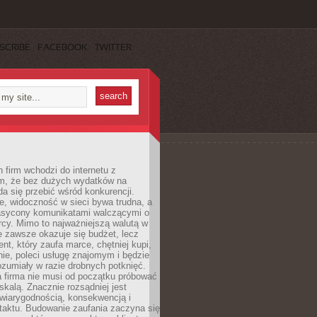
SCRIBE
FACEBOOK
TWITTER
 firm wchodzi do internetu z
m, że bez dużych wydatków na
da się przebić wśród konkurencji.
, widoczność w sieci bywa trudna, a
nasycony komunikatami walczącymi o
cy. Mimo to najważniejszą walutą w
ie zawsze okazuje się budżet, lecz
ent, który zaufa marce, chętniej kupi,
ie, poleci usługę znajomym i będzie
ozumiały w razie drobnych potknięć.
 firma nie musi od początku próbować
kalą. Znacznie rozsądniej jest
wiarygodnością, konsekwencją i
taktu. Budowanie zaufania zaczyna się