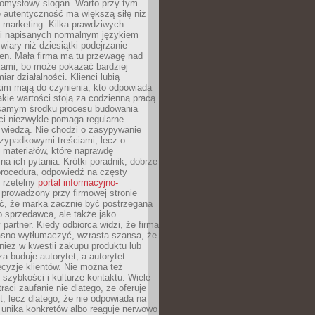
pomysłowy slogan. Warto przy tym
 autentyczność ma większą siłę niż
 marketing. Kilka prawdziwych
i napisanych normalnym językiem
wiary niż dziesiątki podejrzanie
en. Mała firma ma tu przewagę nad
ami, bo może pokazać bardziej
ar działalności. Klienci lubią
kim mają do czynienia, kto odpowiada
jakie wartości stoją za codzienną pracą
samym środku procesu budowania
ci niezwykle pomaga regularne
ę wiedzą. Nie chodzi o zasypywanie
zypadkowymi treściami, lecz o
 materiałów, które naprawdę
na ich pytania. Krótki poradnik, dobrze
procedura, odpowiedź na częsty
 rzetelny
portal informacyjno-
prowadzony przy firmowej stronie
ć, że marka zacznie być postrzegana
ko sprzedawca, ale także jako
partner. Kiedy odbiorca widzi, że firma
jasno wytłumaczyć, wzrasta szansa, że
wnież w kwestii zakupu produktu lub
za buduje autorytet, a autorytet
cyzje klientów. Nie można też
szybkości i kulturze kontaktu. Wiele
raci zaufanie nie dlatego, że oferuje
t, lecz dlatego, że nie odpowiada na
 unika konkretów albo reaguje nerwowo