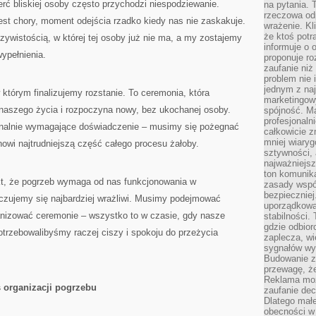
erć bliskiej osoby często przychodzi niespodziewanie.
na pytania.
rzeczowa odp
jest chory, moment odejścia rzadko kiedy nas nie zaskakuje.
wrażenie. Kl
że ktoś potr
ywistością, w której tej osoby już nie ma, a my zostajemy
informuje o 
wypełnienia.
proponuje ro
zaufanie niż
problem nie 
jednym z naj
tórym finalizujemy rozstanie. To ceremonia, która
marketingow
naszego życia i rozpoczyna nowy, bez ukochanej osoby.
spójność. Ma
profesjonaln
jonalnie wymagające doświadczenie – musimy się pożegnać
całkowicie z
mniej wiary
tanowi najtrudniejszą część całego procesu żałoby.
sztywności,
najważniejsz
ton komunika
akt, że pogrzeb wymaga od nas funkcjonowania w
zasady współ
bezpieczniej.
zujemy się najbardziej wrażliwi. Musimy podejmować
uporządkowa
anizować ceremonie – wszystko to w czasie, gdy nasze
stabilności.
gdzie odbiorc
trzebowalibyśmy raczej ciszy i spokoju do przeżycia
zaplecza, wi
sygnałów wys
Budowanie z
przewagę, że
Reklama moż
organizacji pogrzebu
zaufanie dec
Dlatego małe
obecności w 