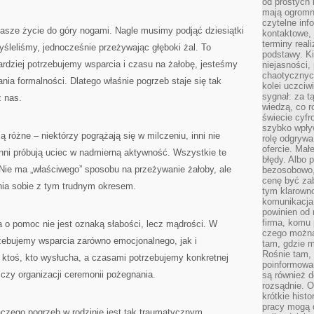
od prostych 
mają ogromne
czytelne inf
asze życie do góry nogami. Nagle musimy podjąć dziesiątki
kontaktowe, 
terminy reali
yśleliśmy, jednocześnie przeżywając głęboki żal. To
podstawy. Ki
rdziej potrzebujemy wsparcia i czasu na żałobę, jesteśmy
niejasności,
chaotycznych
nia formalności. Dlatego właśnie pogrzeb staje się tak
kolei uczciw
sygnał: za t
 nas.
wiedzą, co r
świecie cyfr
szybko wpły
ą różne – niektórzy pogrążają się w milczeniu, inni nie
rolę odgrywa
ofercie. Mał
inni próbują uciec w nadmierną aktywność. Wszystkie te
błędy. Albo p
 Nie ma „właściwego” sposobu na przeżywanie żałoby, ale
bezosobowo,
cenę być zab
nia sobie z tym trudnym okresem.
tym klarowno
komunikacja 
powinien od 
firma, komu 
 o pomoc nie jest oznaką słabości, lecz mądrości. W
czego można 
trzebujemy wsparcia zarówno emocjonalnego, jak i
tam, gdzie m
Rośnie tam, 
ktoś, kto wysłucha, a czasami potrzebujemy konkretnej
poinformowan
czy organizacji ceremonii pożegnania.
są również 
rozsądnie. Op
krótkie hist
pracy mogą d
aczego pogrzeb w rodzinie jest tak traumatycznym