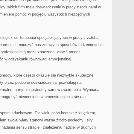
nicy takich firm mają doświadczenie w pracy z rodzinami w
ozumieniem pomóc w podjęciu wszystkich niezbędnych
logiczne. Terapeuci specjalizujący się w pracy z żałobą
 emocje i nauczyć nas zdrowych sposobów radzenia sobie
z profesjonalistą może znacząco ułatwić proces
óc w odzyskaniu równowagi emocjonalnej.
pomocy, które często okazuje się niezwykle skuteczne.
zły przez podobne doświadczenia, pozwalają nam
ormalne, a my nie jesteśmy sami w swoim bólu. Wymiana
mogą być nieocenione w procesie gojenia się ran.
sparciu duchowym. Dla wielu osób kontakt z księdzem,
em swojej wiary stanowi ważne źródło pociechy i siły.
nadaniu sensu stracie i znalezieniu nadziei w trudnych