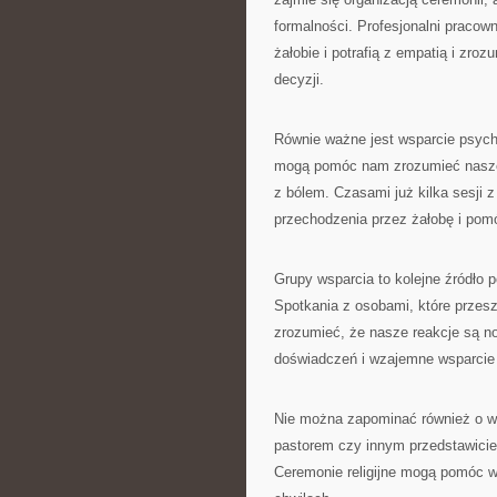
formalności. Profesjonalni pracow
żałobie i potrafią z empatią i zr
decyzji.
Równie ważne jest wsparcie psycho
mogą pomóc nam zrozumieć nasze
z bólem. Czasami już kilka sesji 
przechodzenia przez żałobę i pom
Grupy wsparcia to kolejne źródło 
Spotkania z osobami, które przes
zrozumieć, że nasze reakcje są n
doświadczeń i wzajemne wsparcie 
Nie można zapominać również o w
pastorem czy innym przedstawiciel
Ceremonie religijne mogą pomóc w 