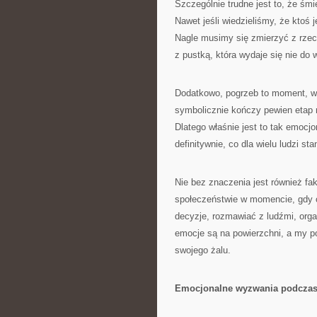
Szczególnie trudne jest to, że śmi
Nawet jeśli wiedzieliśmy, że ktoś 
Nagle musimy się zmierzyć z rzecz
z pustką, która wydaje się nie do 
Dodatkowo, pogrzeb to moment, w k
symbolicznie kończy pewien etap 
Dlatego właśnie jest to tak emoc
definitywnie, co dla wielu ludzi s
Nie bez znaczenia jest również f
społeczeństwie w momencie, gdy c
decyzje, rozmawiać z ludźmi, org
emocje są na powierzchni, a my po
swojego żalu.
Emocjonalne wyzwania podczas 