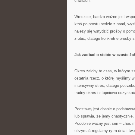
chwilach.
Wreszcie, bardzo ważne jest wspar
ktoś po prostu będzie z nami, wy
należy się wstydzić prośby o pomo
zrobić, dlatego konkretne prośby 
Jak zadbać o siebie w czasie ża
Okres żałoby to czas, w którym sz
ostatnia rzecz, o której myślimy 
intensywny stres, dlatego potrze
trudny okres i stopniowo odzyska
Podstawą jest dbanie o podstawowe
lub sprawia, że jemy chaotycznie, 
Podobnie ważny jest sen – choć m
utrzymać regularny rytm dnia i tw