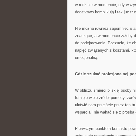
w rodzinie w momencie, gdy wszysc
dodatkowo komplikują i tak już tru
Nie można również zapomnieć o a
znaczące, a w momencie żałoby de
do podejmowania. Poczucie, że c
napięć związanych z kosztami, któ
emocjonalną.
Gdzie szukać profesjonalnej p
W obliczu śmierci bliskiej osoby 
Istnieje wiele źródeł pomocy, zar
ułatwić nam przejście przez ten t
wsparcia i nie wahać się z prośbą
Pierwszym punktem kontaktu pow
zajmie się organizacją ceremonii,