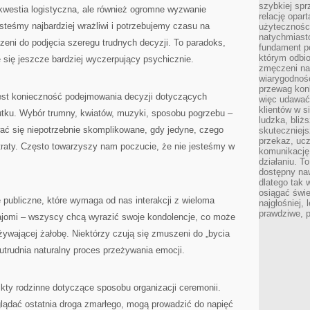
szybkiej spr
 kwestia logistyczna, ale również ogromne wyzwanie
relację opart
teśmy najbardziej wrażliwi i potrzebujemy czasu na
użyteczności
natychmiasto
eni do podjęcia szeregu trudnych decyzji. To paradoks,
fundament po
którym odbio
e się jeszcze bardziej wyczerpujący psychicznie.
zmęczeni na
wiarygodność
przewag kon
st konieczność podejmowania decyzji dotyczących
więc udawać 
klientów w s
utku. Wybór trumny, kwiatów, muzyki, sposobu pogrzebu –
ludzka, bliż
ć się niepotrzebnie skomplikowane, gdy jedyne, czego
skuteczniejs
przekaz, ucz
traty. Często towarzyszy nam poczucie, że nie jesteśmy w
komunikację,
działaniu. T
dostępny na
dlatego tak w
osiągać świe
publiczne, które wymaga od nas interakcji z wieloma
najgłośniej, 
prawdziwe, 
najomi – wszyscy chcą wyrazić swoje kondolencje, co może
żywającej żałobę. Niektórzy czują się zmuszeni do „bycia
 utrudnia naturalny proces przeżywania emocji.
ikty rodzinne dotyczące sposobu organizacji ceremonii.
glądać ostatnia droga zmarłego, mogą prowadzić do napięć