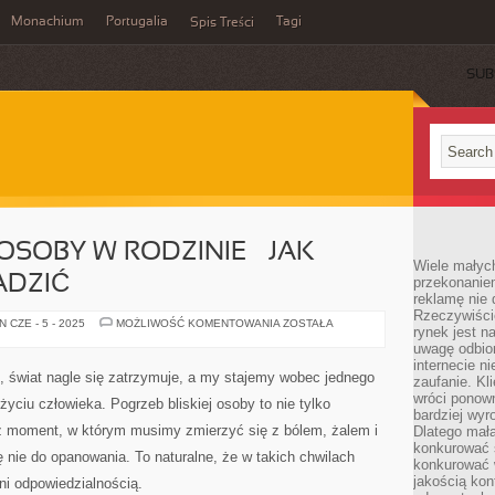
Monachium
Portugalia
Tagi
Spis Treści
SUB
 OSOBY W RODZINIE – JAK
Wiele małych
ADZIĆ
przekonanie
reklamę nie 
Rzeczywiście
ŚMIERĆ
 CZE - 5 - 2025
MOŻLIWOŚĆ KOMENTOWANIA
ZOSTAŁA
rynek jest 
BLISKIEJ
OSOBY
uwagę odbior
W
internecie n
RODZINIE
ki, świat nagle się zatrzymuje, a my stajemy wobec jednego
zaufanie. Kli
–
JAK
wróci ponown
yciu człowieka. Pogrzeb bliskiej osoby to nie tylko
SOBIE
bardziej wyr
Z
ż moment, w którym musimy zmierzyć się z bólem, żalem i
Dlatego mała
NIĄ
PORADZIĆ
konkurować s
ę nie do opanowania. To naturalne, że w takich chwilach
konkurować 
jakością kon
ni odpowiedzialnością.