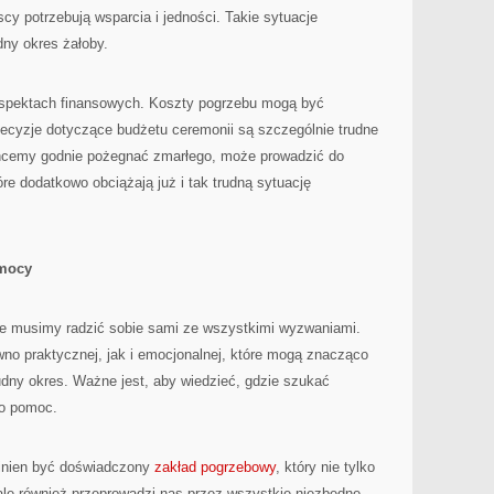
y potrzebują wsparcia i jedności. Takie sytuacje
dny okres żałoby.
spektach finansowych. Koszty pogrzebu mogą być
cyzje dotyczące budżetu ceremonii są szczególnie trudne
hcemy godnie pożegnać zmarłego, może prowadzić do
re dodatkowo obciążają już i tak trudną sytuację
omocy
nie musimy radzić sobie sami ze wszystkimi wyzwaniami.
ówno praktycznej, jak i emocjonalnej, które mogą znacząco
rudny okres. Ważne jest, aby wiedzieć, gdzie szukać
 o pomoc.
inien być doświadczony
zakład pogrzebowy
, który nie tylko
 ale również przeprowadzi nas przez wszystkie niezbędne