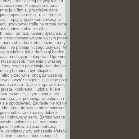
rzeczy, które z perspektywy klienta
 znaczenie. Przejrzysta strona,
ormacje o firmie, prawdziwe dane
jasno opisane usługi, realistyczne
zacji i spójny język komunikacji to
edy użytkownik trafia na stronę pełną
 przesadnych obietnic albo
 treści, od razu nabiera dystansu. Z
ie przygotowana witryna wysyła prosty
ą marką stoją konkretni ludzie, którzy
obią i nie próbują niczego ukrywać. W
owym właśnie takie drobiazgi bardzo
wają na decyzje zakupowe. Ogromną
 także sposób mówienia o własnej
e firmy często popełniają dwa skrajne
róbują brzmieć zbyt oficjalnie i
 albo przeciwnie, chcą za wszelką
awne i wyróżniające się, gubiąc przy
ść przekazu. Najlepiej sprawdza się
prosta, konkretna i ludzka. Klient
razu rozumieć, czym zajmuje się
pomaga, jak przebiega współpraca i
się spodziewać. Zaufanie nie rośnie
arka stara się wyłącznie imponować.
gdzie odbiorca czuje się dobrze
y i traktowany serio. Bardzo ważne
dowody społeczne, ale rozumiane
inie klientów, zdjęcia realizacji,
orie współpracy czy pokazanie efektów
ziałać znacznie skuteczniej niż