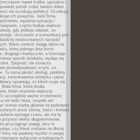
 Tymczasem nawet krótka, uprzejma i
owiedź potrafi zrobić bardzo dobre
ienci nie oczekują perfekcji. Oczekują,
aktuje ich poważnie. Jeśli firma
opóźnieniu, wyjaśnia sytuację i
związanie, często buduje większe
 wtedy, gdy próbuje udawać, że
istnieje. Uczciwość w komunikacji jest
bardziej niedocenianych narzędzi
ych. Warto zwrócić uwagę także na
rka, która jednego dnia brzmi
ie, drugiego chaotycznie, a trzeciego
mienia sposób działania, wydaje się
godna. Spójność nie oznacza
 ale przewidywalność w tym, co
e. Ta sama jakość obsługi, podobny
cji, konsekwentna estetyka i jasne
pracy sprawiają, że klient czuje się
 Mała firma, która działa
nie, budzi wrażenie większej
 To szczególnie ważne w internecie,
a nie widzi biura, zespołu ani
ęc ocenia markę głównie na podstawie
yłanych przez stronę, treści i kontakt.
aufania wymaga czasu, ale ma tę
 przynosi efekty długoterminowe.
e przyciągnąć uwagę, lecz to
yduje, czy klient zostanie na dłużej.
 firmy nie powinny myśleć o swojej
internecie wyłącznie w kategoriach