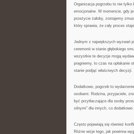
Organizacja pogrzebu to nie tylko
emocjonalne. W momencie, gdy jes
przeżycie żałoby, zostajemy zmusz
który sprawia, że cały proces staj
Jednym z największych wyzwań je
ceremonii w stanie głębokiego sm
wszystkie te decyzje mogą wydawa
pragniemy, to czas na opłakanie s
stanie podjąć właściwych decyzji.
Dodatkowo, pogrzeb to wydarzenie 
osobami. Rodzina, przyjaciele, z
być przytłaczające dla osoby prze
silnymi” dla innych, co dodatkowo
Często pojawiają się również konfl
Różne wizje tego, jak powinna wy