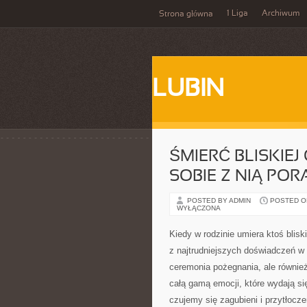
1 Liga
Archiwum
Strona główna
LUBIN
ŚMIERĆ BLISKIEJ
SOBIE Z NIĄ POR
POSTED BY ADMIN
POSTED ON
WYŁĄCZONA
Kiedy w rodzinie umiera ktoś blis
z najtrudniejszych doświadczeń w ż
ceremonia pożegnania, ale równie
całą gamą emocji, które wydają si
czujemy się zagubieni i przytłocze