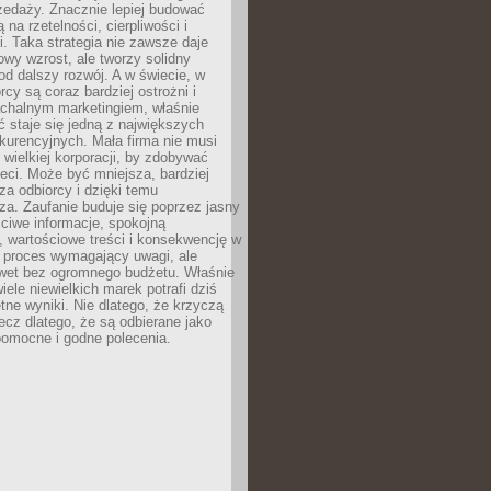
zedaży. Znacznie lepiej budować
ą na rzetelności, cierpliwości i
. Taka strategia nie zawsze daje
wy wzrost, ale tworzy solidny
d dalszy rozwój. A w świecie, w
rcy są coraz bardziej ostrożni i
chalnym marketingiem, właśnie
 staje się jedną z największych
kurencyjnych. Mała firma nie musi
wielkiej korporacji, by zdobywać
ieci. Może być mniejsza, bardziej
sza odbiorcy i dzięki temu
za. Zaufanie buduje się poprzez jasny
ciwe informacje, spokojną
 wartościowe treści i konsekwencję w
o proces wymagający uwagi, ale
wet bez ogromnego budżetu. Właśnie
iele niewielkich marek potrafi dziś
tne wyniki. Nie dlatego, że krzyczą
lecz dlatego, że są odbierane jako
pomocne i godne polecenia.