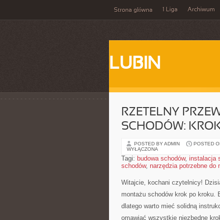
1 Liga
Archiwum
Strona główna
LUBIN
RZETELNY PRZE
SCHODÓW: KROK
POSTED BY ADMIN
POSTED ON
WYŁĄCZONA
Tagi:
budowa schodów
,
instalacja
schodów
,
narzędzia potrzebne do
Witajcie,⁣ kochani czytelnicy! Dz
montażu ​schodów krok ​po​ krok
dlatego warto mieć solidną ‌instr
omawiać wszystkie‌ niezbędne krok