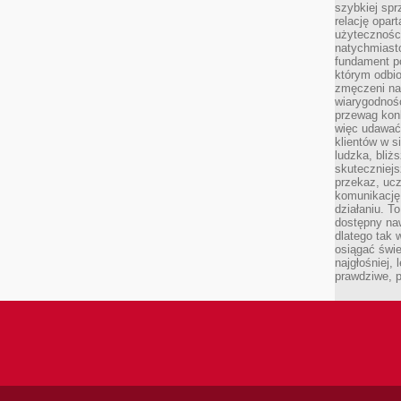
szybkiej spr
relację opart
użyteczności
natychmiasto
fundament po
którym odbio
zmęczeni na
wiarygodność
przewag kon
więc udawać 
klientów w s
ludzka, bliż
skuteczniejs
przekaz, ucz
komunikację,
działaniu. T
dostępny na
dlatego tak w
osiągać świe
najgłośniej, 
prawdziwe, 