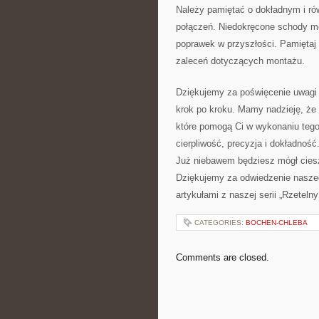
Należy pamiętać o dokładnym‌ i r
połączeń. Niedokręcone schody mo
poprawek ⁤w przyszłości. ⁣Pamiętaj 
zaleceń dotyczących montażu.
Dziękujemy za‍ poświęcenie uwag
krok po kroku. Mamy nadzieję, że 
które pomogą ⁤Ci w wykonaniu ​tego
cierpliwość, precyzja ⁤i⁢ dokładno
Już niebawem będziesz mógł ⁤cie
Dziękujemy za⁤ odwiedzenie nasze
artykułami z naszej serii „Rzetel
CATEGORIES:
BOCHEN-CHLEBA
Comments are closed.