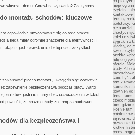
od prostych 
mają ogromne
 we własnym‌ domu. Gotowi na⁣ wyzwania? Zaczynamy!
czytelne inf
kontaktowe, 
 do montażu schodów: kluczowe
terminy reali
podstawy. Ki
niejasności,
chaotycznych
st odpowiednie przygotowanie się do⁢ tego procesu.
kolei uczciw
zędzia ⁢będą miały‌ ogromne znaczenie dla efektywności i
sygnał: za t
wiedzą, co r
zym etapem jest sprawdzenie dostępności wszystkich
świecie cyfr
.
szybko wpły
rolę odgrywa
ofercie. Mał
błędy. Albo p
bezosobowo,
cenę być zab
e zaplanować proces montażu, uwzględniając wszystkie‍
tym klarowno
komunikacja 
ież zapewnienie bezpieczeństwa podczas pracy. Warto
powinien od 
esjonalistów, jeśli nie mamy‌ dość doświadczenia w takich
firma, komu 
czego można 
mieć pewność, że nasze schody zostaną zamontowane
tam, gdzie m
Rośnie tam, 
poinformowan
są również 
hodów dla bezpieczeństwa i ​
rozsądnie. Op
krótkie hist
pracy mogą d