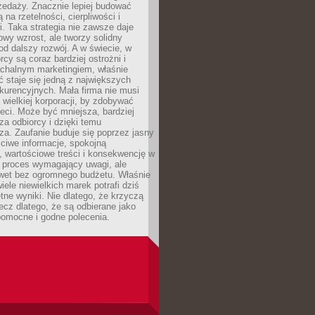
zedaży. Znacznie lepiej budować
ą na rzetelności, cierpliwości i
. Taka strategia nie zawsze daje
wy wzrost, ale tworzy solidny
d dalszy rozwój. A w świecie, w
rcy są coraz bardziej ostrożni i
chalnym marketingiem, właśnie
 staje się jedną z największych
kurencyjnych. Mała firma nie musi
wielkiej korporacji, by zdobywać
ieci. Może być mniejsza, bardziej
sza odbiorcy i dzięki temu
za. Zaufanie buduje się poprzez jasny
ciwe informacje, spokojną
 wartościowe treści i konsekwencję w
o proces wymagający uwagi, ale
wet bez ogromnego budżetu. Właśnie
iele niewielkich marek potrafi dziś
tne wyniki. Nie dlatego, że krzyczą
lecz dlatego, że są odbierane jako
pomocne i godne polecenia.