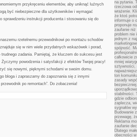
na pytania.
ównomiernym przykręceniu elementów, aby uniknąć luźnych
rzeczowa odp
wrażenie. Kl
gą być niebezpieczne​ dla użytkowników i wymagać⁤
że ktoś potr
o sprawdzeniu instrukcji producenta‌ i stosowaniu się⁣ do
informuje o 
proponuje ro
zaufanie niż
problem nie 
jednym z naj
i naszemu rzetelnemu przewodnikowi po montażu schodów‍
marketingow
znajduje się⁤ w nim wiele przydatnych wskazówek i​ porad,
spójność. Ma
profesjonaln
 ⁤trudnego zadania. Pamiętaj, że ⁣kluczem do sukcesu jest
całkowicie z
ść. Życzymy powodzenia i satysfakcji z ‍efektów Twojej pracy!
mniej wiary
sztywności,
szyć ‌się nowymi, pięknymi schodami w swoim domu.
najważniejsz
ton komunika
go bloga i zapraszamy do zapoznania się z innymi
zasady współ
ny przewodnik po remontach”. Do zobaczenia!
bezpieczniej.
uporządkowa
stabilności.
gdzie odbiorc
zaplecza, wi
sygnałów wys
Budowanie z
przewagę, że
Reklama moż
zaufanie dec
Dlatego małe
obecności w 