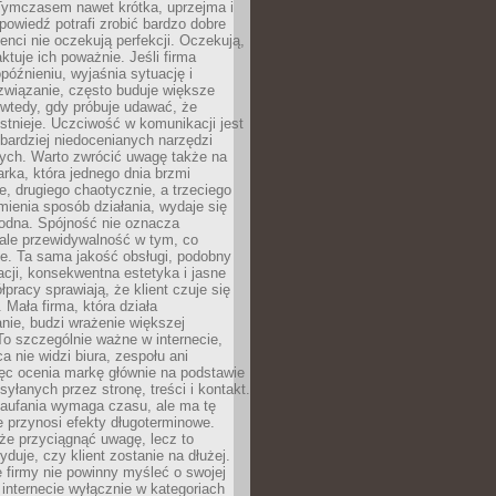
 Tymczasem nawet krótka, uprzejma i
owiedź potrafi zrobić bardzo dobre
ienci nie oczekują perfekcji. Oczekują,
aktuje ich poważnie. Jeśli firma
opóźnieniu, wyjaśnia sytuację i
związanie, często buduje większe
 wtedy, gdy próbuje udawać, że
istnieje. Uczciwość w komunikacji jest
bardziej niedocenianych narzędzi
ych. Warto zwrócić uwagę także na
rka, która jednego dnia brzmi
ie, drugiego chaotycznie, a trzeciego
mienia sposób działania, wydaje się
godna. Spójność nie oznacza
 ale przewidywalność w tym, co
e. Ta sama jakość obsługi, podobny
cji, konsekwentna estetyka i jasne
pracy sprawiają, że klient czuje się
 Mała firma, która działa
nie, budzi wrażenie większej
 To szczególnie ważne w internecie,
a nie widzi biura, zespołu ani
ęc ocenia markę głównie na podstawie
yłanych przez stronę, treści i kontakt.
aufania wymaga czasu, ale ma tę
 przynosi efekty długoterminowe.
e przyciągnąć uwagę, lecz to
yduje, czy klient zostanie na dłużej.
 firmy nie powinny myśleć o swojej
internecie wyłącznie w kategoriach