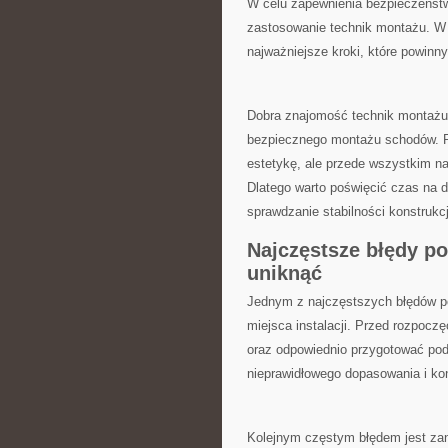
W celu zapewnienia ​bezpieczeństwa
zastosowanie technik montażu. W
najważniejsze kroki, które powin
Dobra ‍znajomość technik montażu 
bezpiecznego montażu schodów. Pa
estetykę, ale przede wszystkim n
Dlatego warto ‍poświęcić czas na ​
sprawdzanie stabilności konstrukcj
Najczęstsze błędy p
uniknąć
Jednym‍ z najczęstszych błędów ‌
miejsca instalacji. Przed rozpoczę
oraz odpowiednio przygotować ⁤po
nieprawidłowego dopasowania i ko
Kolejnym częstym błędem jest zan