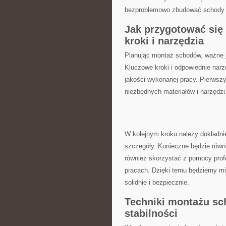
bezproblemowo ⁤zbudować‌ schody
Jak przygotować się
kroki i narzędzia
Planując montaż schodów, ważne je
Kluczowe ⁤kroki‌ i⁣ odpowiednie nar
jakości wykonanej ​pracy. Pierws
niezbędnych materiałów i narzędzi
W kolejnym kroku należy dokładni
szczegóły. Konieczne będzie równ
również skorzystać z pomocy ⁣prof
pracach.​ Dzięki temu będziemy 
solidnie i bezpiecznie.
Techniki ‍montażu sc
stabilności