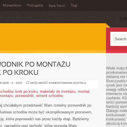
Monachium
Portugalia
Tagi
Spis Treści
SUB
WODNIK PO MONTAŻU
Wiele małych
 PO KROKU
przekonanie
reklamę nie 
Rzeczywiście
RZETELNY
 MAR - 2 - 2025
MOŻLIWOŚĆ KOMENTOWANIA
ZOSTAŁA
rynek jest 
PRZEWODNIK
PO
uwagę odbior
 schodów
,
krok po kroku
,
materiały do montażu
,
montaż
MONTAŻU
internecie n
 montażu
,
przewodnik
,
remont schodów
SCHODÓW:
zaufanie. Kli
KROK
PO
wróci ponown
KROKU
isiaj chciałabym przedstawić Wam rzetelny przewodnik po
bardziej wyr
Dlatego mała
u. Budowa schodów może​ być skomplikowanym procesem,
konkurować s
ukcję, która poprowadzi nas przez każdy etap. Będziemy
konkurować 
jakością kon
i, narzędzia oraz techniki, które pozwolą Wam