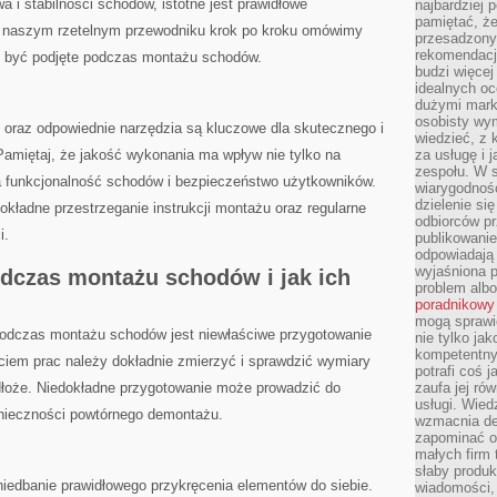
 i stabilności schodów,‍ istotne jest prawidłowe
najbardziej 
pamiętać, że
 naszym rzetelnym przewodniku ‌krok po kroku omówimy
przesadzony
rekomendacj
ny być podjęte podczas montażu schodów.
budzi więcej 
idealnych oc
dużymi mark
osobisty wymi
oraz odpowiednie ⁤narzędzia są kluczowe dla skutecznego‌ i
wiedzieć, z 
miętaj, że jakość‍ wykonania ma wpływ nie tylko na
za usługę i 
zespołu. W 
a⁣ funkcjonalność schodów i bezpieczeństwo użytkowników.
wiarygodnoś
dzielenie si
dokładne przestrzeganie instrukcji montażu oraz regularne
odbiorców pr
i.
publikowanie
odpowiadają 
wyjaśniona 
odczas montażu schodów i jak ich
problem albo
poradnikowy
mogą sprawi
podczas montażu schodów jest niewłaściwe przygotowanie
nie tylko ja
kompetentny 
ciem ⁤prac‍ należy dokładnie zmierzyć‌ i sprawdzić wymiary
potrafi coś 
dłoże. Niedokładne przygotowanie może prowadzić ⁤do
zaufa jej ró
usługi. Wied
nieczności powtórnego demontażu.
wzmacnia de
zapominać o 
małych firm t
słaby produk
iedbanie prawidłowego przykręcenia‌ elementów do siebie.
wiadomości,