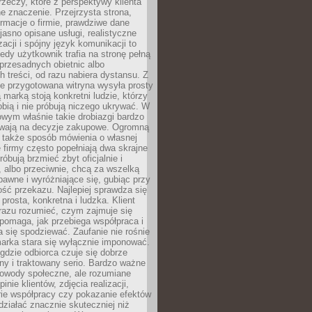
rzeczy, które z perspektywy klienta
 znaczenie. Przejrzysta strona,
ormacje o firmie, prawdziwe dane
jasno opisane usługi, realistyczne
zacji i spójny język komunikacji to
edy użytkownik trafia na stronę pełną
 przesadnych obietnic albo
 treści, od razu nabiera dystansu. Z
ie przygotowana witryna wysyła prosty
ą marką stoją konkretni ludzie, którzy
obią i nie próbują niczego ukrywać. W
owym właśnie takie drobiazgi bardzo
wają na decyzje zakupowe. Ogromną
 także sposób mówienia o własnej
e firmy często popełniają dwa skrajne
róbują brzmieć zbyt oficjalnie i
 albo przeciwnie, chcą za wszelką
awne i wyróżniające się, gubiąc przy
ść przekazu. Najlepiej sprawdza się
prosta, konkretna i ludzka. Klient
razu rozumieć, czym zajmuje się
pomaga, jak przebiega współpraca i
się spodziewać. Zaufanie nie rośnie
arka stara się wyłącznie imponować.
gdzie odbiorca czuje się dobrze
y i traktowany serio. Bardzo ważne
dowody społeczne, ale rozumiane
inie klientów, zdjęcia realizacji,
orie współpracy czy pokazanie efektów
ziałać znacznie skuteczniej niż