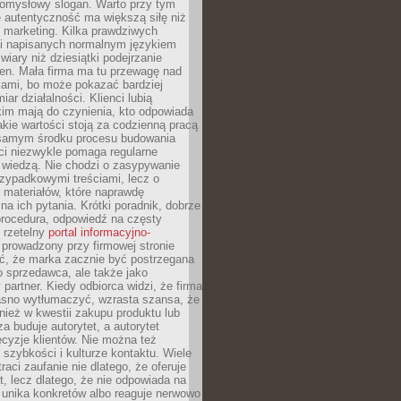
pomysłowy slogan. Warto przy tym
 autentyczność ma większą siłę niż
 marketing. Kilka prawdziwych
i napisanych normalnym językiem
wiary niż dziesiątki podejrzanie
en. Mała firma ma tu przewagę nad
ami, bo może pokazać bardziej
ar działalności. Klienci lubią
kim mają do czynienia, kto odpowiada
jakie wartości stoją za codzienną pracą
samym środku procesu budowania
ci niezwykle pomaga regularne
ę wiedzą. Nie chodzi o zasypywanie
zypadkowymi treściami, lecz o
 materiałów, które naprawdę
na ich pytania. Krótki poradnik, dobrze
procedura, odpowiedź na częsty
 rzetelny
portal informacyjno-
prowadzony przy firmowej stronie
ć, że marka zacznie być postrzegana
ko sprzedawca, ale także jako
partner. Kiedy odbiorca widzi, że firma
jasno wytłumaczyć, wzrasta szansa, że
wnież w kwestii zakupu produktu lub
za buduje autorytet, a autorytet
cyzje klientów. Nie można też
szybkości i kulturze kontaktu. Wiele
raci zaufanie nie dlatego, że oferuje
t, lecz dlatego, że nie odpowiada na
 unika konkretów albo reaguje nerwowo