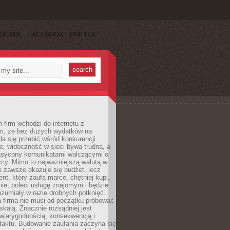
SCRIBE
FACEBOOK
TWITTER
 firm wchodzi do internetu z
m, że bez dużych wydatków na
da się przebić wśród konkurencji.
, widoczność w sieci bywa trudna, a
nasycony komunikatami walczącymi o
cy. Mimo to najważniejszą walutą w
ie zawsze okazuje się budżet, lecz
ent, który zaufa marce, chętniej kupi,
ie, poleci usługę znajomym i będzie
ozumiały w razie drobnych potknięć.
 firma nie musi od początku próbować
kalą. Znacznie rozsądniej jest
wiarygodnością, konsekwencją i
taktu. Budowanie zaufania zaczyna się