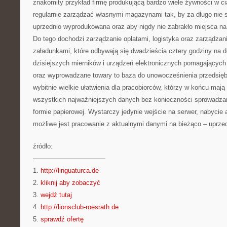
znakomity przykład firmę produkującą bardzo wiele żywności w c
regularnie zarządzać własnymi magazynami tak, by za długo nie
uprzednio wyprodukowana oraz aby nigdy nie zabrakło miejsca na
Do tego dochodzi zarządzanie opłatami, logistyka oraz zarządzan
załadunkami, które odbywają się dwadzieścia cztery godziny na
dzisiejszych mierników i urządzeń elektronicznych pomagający
oraz wyprowadzane towary to baza do unowocześnienia przedsiębi
wybitnie wielkie ułatwienia dla pracobiorców, którzy w końcu maj
wszystkich najważniejszych danych bez konieczności sprowadza
formie papierowej. Wystarczy jedynie wejście na serwer, nabycie 
możliwe jest pracowanie z aktualnymi danymi na bieżąco – uprzed
źródło:
———————————
1.
http://linguaturca.de
2.
kliknij aby zobaczyć
3.
wejdź tutaj
4.
http://lionsclub-roesrath.de
5.
sprawdź ofertę