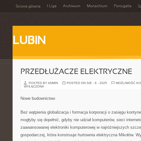
1 Liga
Archiwum
Monachium
Portugalia
Strona główna
S
LUBIN
PRZEDŁUŻACZE ELEKTRYCZNE
POSTED BY ADMIN
POSTED ON SIE - 6 - 2025
MOŻLIWOŚĆ K
WYŁĄCZONA
Nowe budownictwo
Bez wątpienia globalizacja i formacja korporacji o zasięgu konty
mogłyby się dopełnić, gdyby nie udział komputerów, sieci interne
zaawansowanej elektroniki komputerowej w najróżniejszych szczeg
gospodarczej, która konstruuje hurtownia elektryczna Mikołów. W