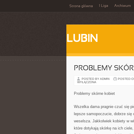
1 Liga
Archiwum
Strona główna
LUBIN
PROBLEMY SKÓR
POSTED BY ADMIN
POSTED ON 
WYŁĄCZONA
Problemy skórne kobiet
Wszelka dama pragnie czuć się pi
lepsze samopoczucie, dobrze się c
weselsza. Jakkolwiek kobiety w wi
które dotykają skórkę na ich ciele