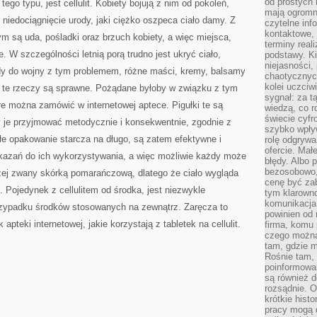
od prostych 
go typu, jest cellulit. Kobiety bojują z nim od pokoleń,
mają ogromne
 niedociągnięcie urody, jaki ciężko oszpeca ciało damy. Z
czytelne inf
kontaktowe, 
ym są uda, pośladki oraz brzuch kobiety, a więc miejsca,
terminy reali
e. W szczególności letnią porą trudno jest ukryć ciało,
podstawy. Ki
niejasności,
ody do wojny z tym problemem, różne maści, kremy, balsamy
chaotycznych
kolei uczciw
 te rzeczy są sprawne. Pożądane byłoby w związku z tym
sygnał: za t
tóre można zamówić w internetowej aptece. Pigułki te są
wiedzą, co r
świecie cyfr
y je przyjmować metodycznie i konsekwentnie, zgodnie z
szybko wpły
e opakowanie starcza na długo, są zatem efektywne i
rolę odgrywa
ofercie. Mał
kazań do ich wykorzystywania, a więc możliwie każdy może
błędy. Albo p
bezosobowo,
naczej zwany skórką pomarańczową, dlatego że ciało wygląda
cenę być zab
. Pojedynek z cellulitem od środka, jest niezwykle
tym klarowno
komunikacja 
przypadku środków stosowanych na zewnątrz. Zaręcza to
powinien od 
pteki internetowej, jakie korzystają z tabletek na cellulit.
firma, komu 
czego można 
tam, gdzie m
Rośnie tam, 
poinformowan
są również 
rozsądnie. Op
krótkie hist
pracy mogą d