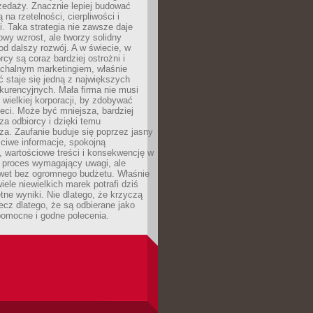
zedaży. Znacznie lepiej budować
ą na rzetelności, cierpliwości i
. Taka strategia nie zawsze daje
wy wzrost, ale tworzy solidny
d dalszy rozwój. A w świecie, w
rcy są coraz bardziej ostrożni i
chalnym marketingiem, właśnie
 staje się jedną z największych
kurencyjnych. Mała firma nie musi
wielkiej korporacji, by zdobywać
ieci. Może być mniejsza, bardziej
sza odbiorcy i dzięki temu
za. Zaufanie buduje się poprzez jasny
ciwe informacje, spokojną
 wartościowe treści i konsekwencję w
o proces wymagający uwagi, ale
wet bez ogromnego budżetu. Właśnie
iele niewielkich marek potrafi dziś
tne wyniki. Nie dlatego, że krzyczą
lecz dlatego, że są odbierane jako
pomocne i godne polecenia.