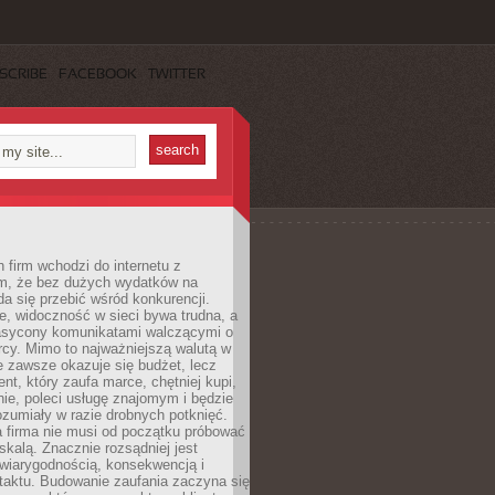
SCRIBE
FACEBOOK
TWITTER
 firm wchodzi do internetu z
m, że bez dużych wydatków na
da się przebić wśród konkurencji.
, widoczność w sieci bywa trudna, a
nasycony komunikatami walczącymi o
cy. Mimo to najważniejszą walutą w
ie zawsze okazuje się budżet, lecz
ent, który zaufa marce, chętniej kupi,
ie, poleci usługę znajomym i będzie
ozumiały w razie drobnych potknięć.
 firma nie musi od początku próbować
kalą. Znacznie rozsądniej jest
wiarygodnością, konsekwencją i
taktu. Budowanie zaufania zaczyna się