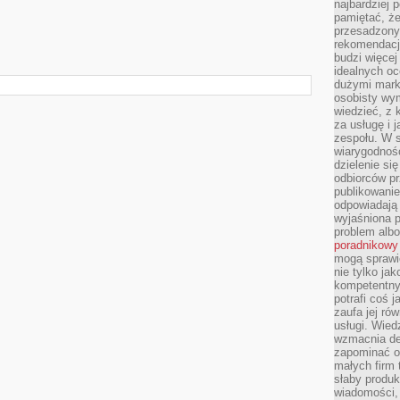
najbardziej 
pamiętać, że
przesadzony
rekomendacj
budzi więcej 
idealnych oc
dużymi mark
osobisty wymi
wiedzieć, z 
za usługę i 
zespołu. W 
wiarygodnoś
dzielenie si
odbiorców pr
publikowanie
odpowiadają 
wyjaśniona 
problem albo
poradnikowy
mogą sprawi
nie tylko ja
kompetentny 
potrafi coś 
zaufa jej ró
usługi. Wied
wzmacnia de
zapominać o 
małych firm t
słaby produk
wiadomości,