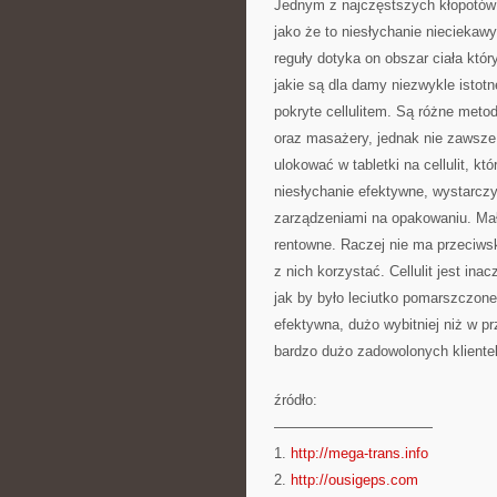
Jednym z najczęstszych kłopotów te
jako że to niesłychanie nieciekawy
reguły dotyka on obszar ciała któr
jakie są dla damy niezwykle istotn
pokryte cellulitem. Są różne met
oraz masażery, jednak nie zawsze
ulokować w tabletki na cellulit, k
niesłychanie efektywne, wystarcz
zarządzeniami na opakowaniu. Mał
rentowne. Raczej nie ma przeciws
z nich korzystać. Cellulit jest i
jak by było leciutko pomarszczone
efektywna, dużo wybitniej niż w 
bardzo dużo zadowolonych klientek a
źródło:
———————————
1.
http://mega-trans.info
2.
http://ousigeps.com