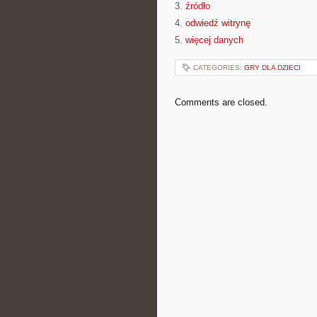
3.
źródło
4.
odwiedź witrynę
5.
więcej danych
CATEGORIES:
GRY DLA DZIECI
Comments are closed.