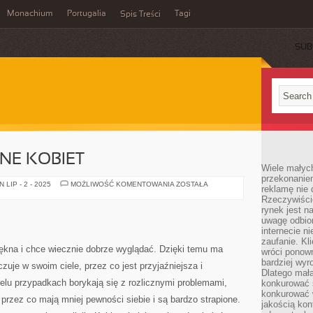
Monachium
Portugalia
Tagi
Spis Treści
SUB
NE KOBIET
Wiele małych
przekonanie
PROBLEMY
LIP - 2 - 2025
MOŻLIWOŚĆ KOMENTOWANIA
ZOSTAŁA
reklamę nie 
SKÓRNE
Rzeczywiście
KOBIET
rynek jest 
uwagę odbior
internecie n
zaufanie. Kli
ękna i chce wiecznie dobrze wyglądać. Dzięki temu ma
wróci ponown
bardziej wyr
zuje w swoim ciele, przez co jest przyjaźniejsza i
Dlatego mała
elu przypadkach borykają się z rozlicznymi problemami,
konkurować s
konkurować 
, przez co mają mniej pewności siebie i są bardzo strapione.
jakością kon