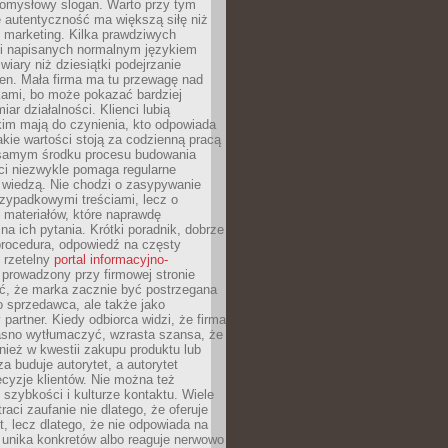
pomysłowy slogan. Warto przy tym
 autentyczność ma większą siłę niż
 marketing. Kilka prawdziwych
i napisanych normalnym językiem
wiary niż dziesiątki podejrzanie
en. Mała firma ma tu przewagę nad
ami, bo może pokazać bardziej
ar działalności. Klienci lubią
kim mają do czynienia, kto odpowiada
jakie wartości stoją za codzienną pracą
samym środku procesu budowania
ci niezwykle pomaga regularne
ę wiedzą. Nie chodzi o zasypywanie
zypadkowymi treściami, lecz o
 materiałów, które naprawdę
na ich pytania. Krótki poradnik, dobrze
procedura, odpowiedź na częsty
 rzetelny
portal informacyjno-
prowadzony przy firmowej stronie
ć, że marka zacznie być postrzegana
ko sprzedawca, ale także jako
partner. Kiedy odbiorca widzi, że firma
jasno wytłumaczyć, wzrasta szansa, że
wnież w kwestii zakupu produktu lub
za buduje autorytet, a autorytet
cyzje klientów. Nie można też
szybkości i kulturze kontaktu. Wiele
raci zaufanie nie dlatego, że oferuje
t, lecz dlatego, że nie odpowiada na
 unika konkretów albo reaguje nerwowo