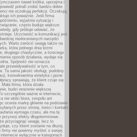
 Tymczasem nawet krótka, uprzejma i
owiedź potrafi zrobić bardzo dobre
ienci nie oczekują perfekcji. Oczekują,
aktuje ich poważnie. Jeśli firma
opóźnieniu, wyjaśnia sytuację i
związanie, często buduje większe
 wtedy, gdy próbuje udawać, że
istnieje. Uczciwość w komunikacji jest
bardziej niedocenianych narzędzi
ych. Warto zwrócić uwagę także na
rka, która jednego dnia brzmi
ie, drugiego chaotycznie, a trzeciego
mienia sposób działania, wydaje się
godna. Spójność nie oznacza
 ale przewidywalność w tym, co
e. Ta sama jakość obsługi, podobny
cji, konsekwentna estetyka i jasne
pracy sprawiają, że klient czuje się
 Mała firma, która działa
nie, budzi wrażenie większej
 To szczególnie ważne w internecie,
a nie widzi biura, zespołu ani
ęc ocenia markę głównie na podstawie
yłanych przez stronę, treści i kontakt.
aufania wymaga czasu, ale ma tę
 przynosi efekty długoterminowe.
e przyciągnąć uwagę, lecz to
yduje, czy klient zostanie na dłużej.
 firmy nie powinny myśleć o swojej
internecie wyłącznie w kategoriach