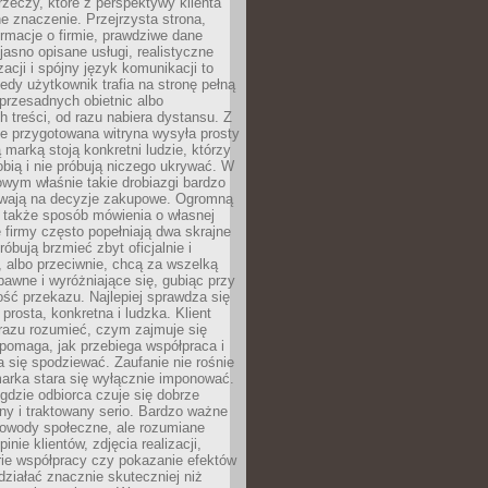
rzeczy, które z perspektywy klienta
 znaczenie. Przejrzysta strona,
ormacje o firmie, prawdziwe dane
jasno opisane usługi, realistyczne
zacji i spójny język komunikacji to
edy użytkownik trafia na stronę pełną
 przesadnych obietnic albo
 treści, od razu nabiera dystansu. Z
ie przygotowana witryna wysyła prosty
ą marką stoją konkretni ludzie, którzy
obią i nie próbują niczego ukrywać. W
owym właśnie takie drobiazgi bardzo
wają na decyzje zakupowe. Ogromną
 także sposób mówienia o własnej
e firmy często popełniają dwa skrajne
róbują brzmieć zbyt oficjalnie i
 albo przeciwnie, chcą za wszelką
awne i wyróżniające się, gubiąc przy
ść przekazu. Najlepiej sprawdza się
prosta, konkretna i ludzka. Klient
razu rozumieć, czym zajmuje się
pomaga, jak przebiega współpraca i
się spodziewać. Zaufanie nie rośnie
arka stara się wyłącznie imponować.
gdzie odbiorca czuje się dobrze
y i traktowany serio. Bardzo ważne
dowody społeczne, ale rozumiane
inie klientów, zdjęcia realizacji,
orie współpracy czy pokazanie efektów
ziałać znacznie skuteczniej niż