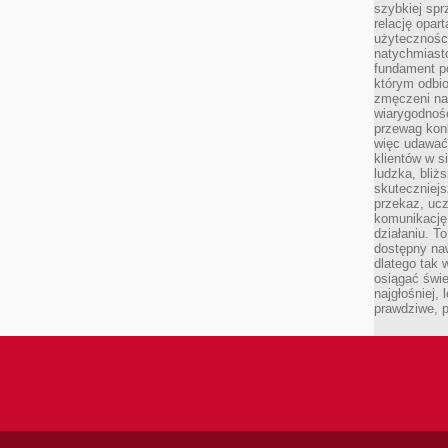
szybkiej spr
relację opart
użyteczności
natychmiasto
fundament po
którym odbio
zmęczeni na
wiarygodność
przewag kon
więc udawać 
klientów w s
ludzka, bliż
skuteczniejs
przekaz, ucz
komunikację,
działaniu. T
dostępny na
dlatego tak w
osiągać świe
najgłośniej, 
prawdziwe, 