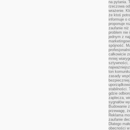
na pytania.
rzeczowa odp
wrażenie. Kl
że ktoś potr
informuje o 
proponuje ro
zaufanie niż
problem nie 
jednym z naj
marketingow
spójność. Ma
profesjonaln
całkowicie z
mniej wiary
sztywności,
najważniejsz
ton komunika
zasady współ
bezpieczniej.
uporządkowa
stabilności.
gdzie odbiorc
zaplecza, wi
sygnałów wys
Budowanie z
przewagę, że
Reklama moż
zaufanie dec
Dlatego małe
obecności w 