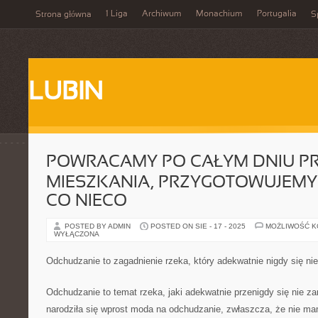
1 Liga
Archiwum
Monachium
Portugalia
Strona główna
S
LUBIN
POWRACAMY PO CAŁYM DNIU PR
MIESZKANIA, PRZYGOTOWUJEMY 
CO NIECO
POSTED BY ADMIN
POSTED ON SIE - 17 - 2025
MOŻLIWOŚĆ 
WYŁĄCZONA
Odchudzanie to zagadnienie rzeka, który adekwatnie nigdy się ni
Odchudzanie to temat rzeka, jaki adekwatnie przenigdy się nie 
narodziła się wprost moda na odchudzanie, zwłaszcza, że nie m