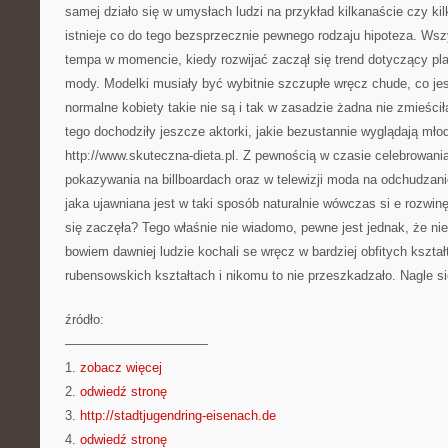
samej działo się w umysłach ludzi na przykład kilkanaście czy kil
istnieje co do tego bezsprzecznie pewnego rodzaju hipoteza. Ws
tempa w momencie, kiedy rozwijać zaczął się trend dotyczący p
mody. Modelki musiały być wybitnie szczupłe wręcz chude, co je
normalne kobiety takie nie są i tak w zasadzie żadna nie zmieścił
tego dochodziły jeszcze aktorki, jakie bezustannie wyglądają młod
http://www.skuteczna-dieta.pl. Z pewnością w czasie celebrowani
pokazywania na billboardach oraz w telewizji moda na odchudzani
jaka ujawniana jest w taki sposób naturalnie wówczas si e rozwinę
się zaczęła? Tego właśnie nie wiadomo, pewne jest jednak, że ni
bowiem dawniej ludzie kochali se wręcz w bardziej obfitych kszta
rubensowskich kształtach i nikomu to nie przeszkadzało. Nagle si
źródło:
———————————
1.
zobacz więcej
2.
odwiedź stronę
3.
http://stadtjugendring-eisenach.de
4.
odwiedź stronę