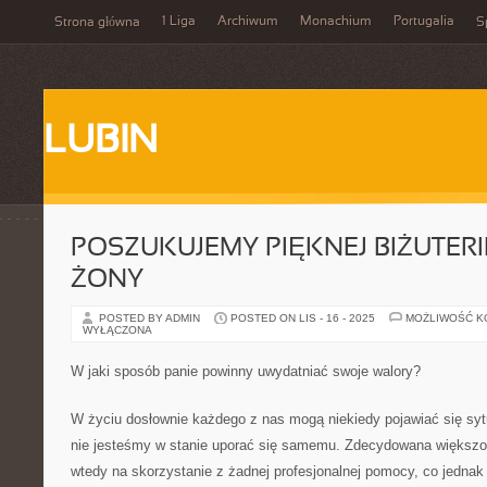
1 Liga
Archiwum
Monachium
Portugalia
Strona główna
S
LUBIN
POSZUKUJEMY PIĘKNEJ BIŻUTERI
ŻONY
POSTED BY ADMIN
POSTED ON LIS - 16 - 2025
MOŻLIWOŚĆ 
WYŁĄCZONA
W jaki sposób panie powinny uwydatniać swoje walory?
W życiu dosłownie każdego z nas mogą niekiedy pojawiać się sytu
nie jesteśmy w stanie uporać się samemu. Zdecydowana większoś
wtedy na skorzystanie z żadnej profesjonalnej pomocy, co jedna