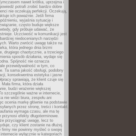
 Tymczasem nawet krótka, uprzejma i
owiedź potrafi zrobić bardzo dobre
ienci nie oczekują perfekcji. Oczekują,
aktuje ich poważnie. Jeśli firma
opóźnieniu, wyjaśnia sytuację i
związanie, często buduje większe
 wtedy, gdy próbuje udawać, że
istnieje. Uczciwość w komunikacji jest
bardziej niedocenianych narzędzi
ych. Warto zwrócić uwagę także na
rka, która jednego dnia brzmi
ie, drugiego chaotycznie, a trzeciego
mienia sposób działania, wydaje się
godna. Spójność nie oznacza
 ale przewidywalność w tym, co
e. Ta sama jakość obsługi, podobny
cji, konsekwentna estetyka i jasne
pracy sprawiają, że klient czuje się
 Mała firma, która działa
nie, budzi wrażenie większej
 To szczególnie ważne w internecie,
a nie widzi biura, zespołu ani
ęc ocenia markę głównie na podstawie
yłanych przez stronę, treści i kontakt.
aufania wymaga czasu, ale ma tę
 przynosi efekty długoterminowe.
e przyciągnąć uwagę, lecz to
yduje, czy klient zostanie na dłużej.
 firmy nie powinny myśleć o swojej
internecie wyłącznie w kategoriach