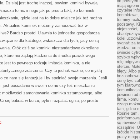
od prostych 
o. Dzisiaj jest trochę inaczej, bowiem kominki bywają
mają ogromne
czytelne inf
nacza to nic innego jak po prostu fakt, że kominek
kontaktowe, 
szkaniu, gdzie jest na to dobre miejsce jak też można
terminy reali
podstawy. Ki
in. Aktualnie kominek możemy zamocować też w
niejasności,
liwe? Bardzo prosto! Ujawnia to jednostka gospodarcza
chaotycznych
kolei uczciw
związanie dla każdego, zwłaszcza dla tych, jacy cenią
sygnał: za t
wiedzą, co r
wania. Otóż dziś są kominki niestandardowe określane
świecie cyfr
e, które nie żądają kładzenia do środka prawdziwego
szybko wpły
rolę odgrywa
e jest to pewnego rodzaju imitacja kominka, a nie
ofercie. Mał
tentycznego zdarzenia. Czy to jednak ważne, co myślą
błędy. Albo p
bezosobowo,
to co nam się fantazjuje i by spełniać swoje marzenia. Jeśli
cenę być zab
tym klarowno
 jest posiadanie w swoim domu czy też mieszkaniu
komunikacja 
sz możliwości zamontowania kominka sztampowego, albo
powinien od 
firma, komu 
Ci się babrać w kurzu, pyle i rozpalać ognia, po prostu
czego można 
tam, gdzie m
Rośnie tam, 
poinformowan
ci
są również 
rozsądnie. Op
krótkie hist
pracy mogą d