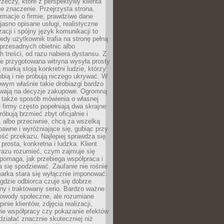
rzeczy, które z perspektywy klienta
 znaczenie. Przejrzysta strona,
ormacje o firmie, prawdziwe dane
jasno opisane usługi, realistyczne
zacji i spójny język komunikacji to
edy użytkownik trafia na stronę pełną
 przesadnych obietnic albo
 treści, od razu nabiera dystansu. Z
ie przygotowana witryna wysyła prosty
ą marką stoją konkretni ludzie, którzy
obią i nie próbują niczego ukrywać. W
owym właśnie takie drobiazgi bardzo
wają na decyzje zakupowe. Ogromną
 także sposób mówienia o własnej
e firmy często popełniają dwa skrajne
róbują brzmieć zbyt oficjalnie i
 albo przeciwnie, chcą za wszelką
awne i wyróżniające się, gubiąc przy
ść przekazu. Najlepiej sprawdza się
prosta, konkretna i ludzka. Klient
razu rozumieć, czym zajmuje się
pomaga, jak przebiega współpraca i
się spodziewać. Zaufanie nie rośnie
arka stara się wyłącznie imponować.
gdzie odbiorca czuje się dobrze
y i traktowany serio. Bardzo ważne
dowody społeczne, ale rozumiane
inie klientów, zdjęcia realizacji,
orie współpracy czy pokazanie efektów
ziałać znacznie skuteczniej niż