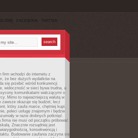
SCRIBE
FACEBOOK
TWITTER
 firm wchodzi do internetu z
m, że bez dużych wydatków na
da się przebić wśród konkurencji.
, widoczność w sieci bywa trudna, a
nasycony komunikatami walczącymi o
cy. Mimo to najważniejszą walutą w
ie zawsze okazuje się budżet, lecz
ent, który zaufa marce, chętniej kupi,
ie, poleci usługę znajomym i będzie
ozumiały w razie drobnych potknięć.
 firma nie musi od początku próbować
kalą. Znacznie rozsądniej jest
wiarygodnością, konsekwencją i
taktu. Budowanie zaufania zaczyna się