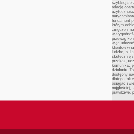
szybkiej spr
relację opart
użyteczności
natychmiasto
fundament po
którym odbio
zmęczeni na
wiarygodność
przewag kon
więc udawać 
klientów w s
ludzka, bliż
skuteczniejs
przekaz, ucz
komunikację,
działaniu. T
dostępny na
dlatego tak w
osiągać świe
najgłośniej, 
prawdziwe, 