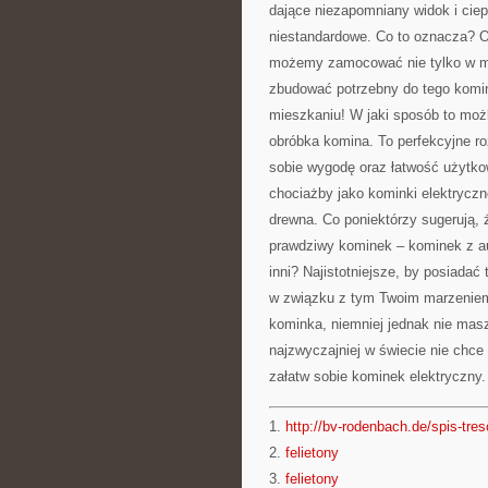
dające niezapomniany widok i ciepł
niestandardowe. Co to oznacza? Oz
możemy zamocować nie tylko w mie
zbudować potrzebny do tego kom
mieszkaniu! W jaki sposób to moż
obróbka komina. To perfekcyjne ro
sobie wygodę oraz łatwość użytko
chociażby jako kominki elektryczn
drewna. Co poniektórzy sugerują, ż
prawdziwy kominek – kominek z au
inni? Najistotniejsze, by posiadać 
w związku z tym Twoim marzeniem
kominka, niemniej jednak nie ma
najzwyczajniej w świecie nie chce 
załatw sobie kominek elektryczny.
1.
http://bv-rodenbach.de/spis-tres
2.
felietony
3.
felietony