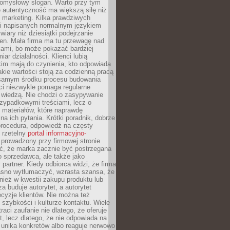
pomysłowy slogan. Warto przy tym
 autentyczność ma większą siłę niż
 marketing. Kilka prawdziwych
i napisanych normalnym językiem
wiary niż dziesiątki podejrzanie
en. Mała firma ma tu przewagę nad
ami, bo może pokazać bardziej
ar działalności. Klienci lubią
kim mają do czynienia, kto odpowiada
jakie wartości stoją za codzienną pracą
samym środku procesu budowania
ci niezwykle pomaga regularne
ę wiedzą. Nie chodzi o zasypywanie
zypadkowymi treściami, lecz o
 materiałów, które naprawdę
na ich pytania. Krótki poradnik, dobrze
procedura, odpowiedź na częsty
 rzetelny
portal informacyjno-
prowadzony przy firmowej stronie
ć, że marka zacznie być postrzegana
ko sprzedawca, ale także jako
partner. Kiedy odbiorca widzi, że firma
jasno wytłumaczyć, wzrasta szansa, że
wnież w kwestii zakupu produktu lub
za buduje autorytet, a autorytet
cyzje klientów. Nie można też
szybkości i kulturze kontaktu. Wiele
raci zaufanie nie dlatego, że oferuje
t, lecz dlatego, że nie odpowiada na
 unika konkretów albo reaguje nerwowo