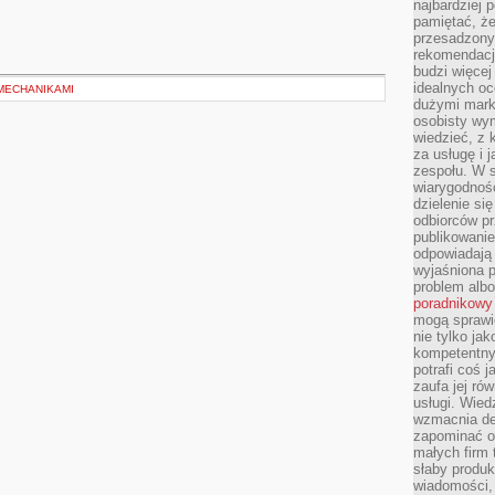
najbardziej 
pamiętać, że
przesadzony
rekomendacj
budzi więcej 
idealnych oc
 MECHANIKAMI
dużymi mark
osobisty wymi
wiedzieć, z 
za usługę i 
zespołu. W 
wiarygodnoś
dzielenie si
odbiorców pr
publikowanie
odpowiadają 
wyjaśniona 
problem albo
poradnikowy
mogą sprawi
nie tylko ja
kompetentny 
potrafi coś 
zaufa jej ró
usługi. Wied
wzmacnia de
zapominać o 
małych firm t
słaby produk
wiadomości,