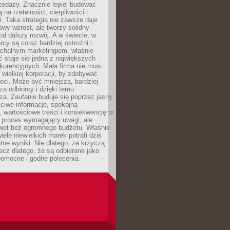
zedaży. Znacznie lepiej budować
ą na rzetelności, cierpliwości i
. Taka strategia nie zawsze daje
wy wzrost, ale tworzy solidny
d dalszy rozwój. A w świecie, w
rcy są coraz bardziej ostrożni i
chalnym marketingiem, właśnie
 staje się jedną z największych
kurencyjnych. Mała firma nie musi
wielkiej korporacji, by zdobywać
ieci. Może być mniejsza, bardziej
sza odbiorcy i dzięki temu
za. Zaufanie buduje się poprzez jasny
ciwe informacje, spokojną
 wartościowe treści i konsekwencję w
o proces wymagający uwagi, ale
wet bez ogromnego budżetu. Właśnie
iele niewielkich marek potrafi dziś
tne wyniki. Nie dlatego, że krzyczą
lecz dlatego, że są odbierane jako
pomocne i godne polecenia.