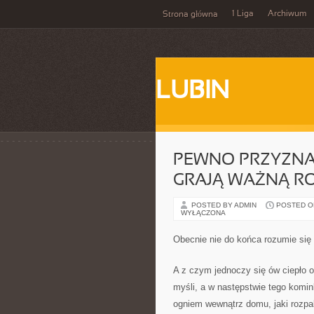
1 Liga
Archiwum
Strona główna
LUBIN
PEWNO PRZYZNAM
GRAJĄ WAŻNĄ R
POSTED BY ADMIN
POSTED ON
WYŁĄCZONA
Obecnie nie do końca rozumie się 
A z czym jednoczy się ów ciepło 
myśli, a w następstwie tego komi
ogniem wewnątrz domu, jaki rozpa