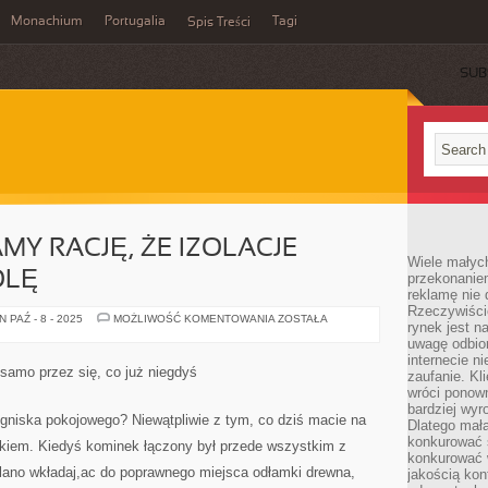
Monachium
Portugalia
Tagi
Spis Treści
SUB
Y RACJĘ, ŻE IZOLACJE
Wiele małych
OLĘ
przekonanie
reklamę nie 
Rzeczywiście
PEWNO
 PAŹ - 8 - 2025
MOŻLIWOŚĆ KOMENTOWANIA
ZOSTAŁA
rynek jest 
PRZYZNAMY
RACJĘ,
uwagę odbior
ŻE
internecie n
IZOLACJE
samo przez się, co już niegdyś
zaufanie. Kli
GRAJĄ
WAŻNĄ
wróci ponown
ROLĘ
bardziej wyr
ogniska pokojowego? Niewątpliwie z tym, co dziś macie na
Dlatego mała
konkurować s
nkiem. Kiedyś kominek łączony był przede wszystkim z
konkurować 
lano wkładaj,ac do poprawnego miejsca odłamki drewna,
jakością kon