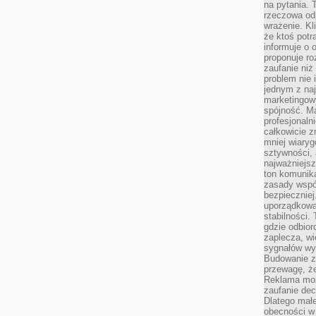
na pytania.
rzeczowa odp
wrażenie. Kl
że ktoś potr
informuje o 
proponuje ro
zaufanie niż
problem nie 
jednym z naj
marketingow
spójność. Ma
profesjonaln
całkowicie z
mniej wiary
sztywności,
najważniejsz
ton komunika
zasady współ
bezpieczniej.
uporządkowa
stabilności.
gdzie odbiorc
zaplecza, wi
sygnałów wys
Budowanie z
przewagę, że
Reklama moż
zaufanie dec
Dlatego małe
obecności w 