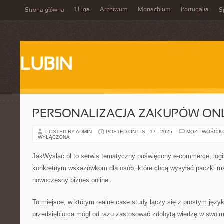
1 Liga
Archiwum
Monachium
Portugalia
Strona główna
S
LUBIN
PERSONALIZACJA ZAKUPÓW ON
POSTED BY ADMIN
POSTED ON LIS - 17 - 2025
MOŻLIWOŚĆ 
WYŁĄCZONA
JakWyslac.pl to serwis tematyczny poświęcony e-commerce, logi
konkretnym wskazówkom dla osób, które chcą wysyłać paczki mą
nowoczesny biznes online.
To miejsce, w którym realne case study łączy się z prostym języ
przedsiębiorca mógł od razu zastosować zdobytą wiedzę w swoim