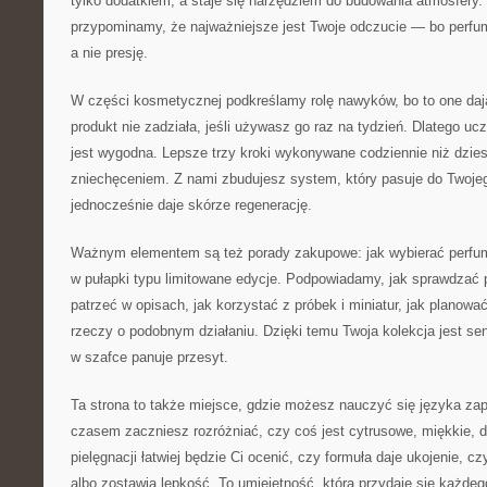
tylko dodatkiem, a staje się narzędziem do budowania atmosfery
przypominamy, że najważniejsze jest Twoje odczucie — bo perf
a nie presję.
W części kosmetycznej podkreślamy rolę nawyków, bo to one dają
produkt nie zadziała, jeśli używasz go raz na tydzień. Dlatego ucz
jest wygodna. Lepsze trzy kroki wykonywane codziennie niż dzies
zniechęceniem. Z nami zbudujesz system, który pasuje do Twoje
jednocześnie daje skórze regenerację.
Ważnym elementem są też porady zakupowe: jak wybierać perfu
w pułapki typu limitowane edycje. Podpowiadamy, jak sprawdzać 
patrzeć w opisach, jak korzystać z próbek i miniatur, jak planowa
rzeczy o podobnym działaniu. Dzięki temu Twoja kolekcja jest se
w szafce panuje przesyt.
Ta strona to także miejsce, gdzie możesz nauczyć się języka zap
czasem zaczniesz rozróżniać, czy coś jest cytrusowe, miękkie,
pielęgnacji łatwiej będzie Ci ocenić, czy formuła daje ukojenie, c
albo zostawia lepkość. To umiejętność, która przydaje się każdego