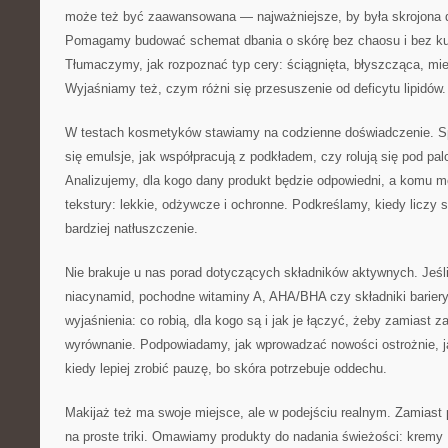
może też być zaawansowana — najważniejsze, by była skrojona d
Pomagamy budować schemat dbania o skórę bez chaosu i bez ku
Tłumaczymy, jak rozpoznać typ cery: ściągnięta, błyszcząca, mie
Wyjaśniamy też, czym różni się przesuszenie od deficytu lipidów.
W testach kosmetyków stawiamy na codzienne doświadczenie. S
się emulsje, jak współpracują z podkładem, czy rolują się pod pal
Analizujemy, dla kogo dany produkt będzie odpowiedni, a komu 
tekstury: lekkie, odżywcze i ochronne. Podkreślamy, kiedy liczy 
bardziej natłuszczenie.
Nie brakuje u nas porad dotyczących składników aktywnych. Jeśl
niacynamid, pochodne witaminy A, AHA/BHA czy składniki bariery
wyjaśnienia: co robią, dla kogo są i jak je łączyć, żeby zamiast 
wyrównanie. Podpowiadamy, jak wprowadzać nowości ostrożnie, ja
kiedy lepiej zrobić pauzę, bo skóra potrzebuje oddechu.
Makijaż też ma swoje miejsce, ale w podejściu realnym. Zamiast 
na proste triki. Omawiamy produkty do nadania świeżości: kremy 