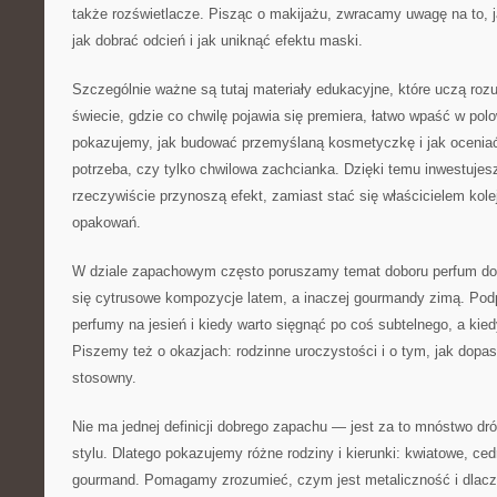
także rozświetlacze. Pisząc o makijażu, zwracamy uwagę na to, j
jak dobrać odcień i jak uniknąć efektu maski.
Szczególnie ważne są tutaj materiały edukacyjne, które uczą r
świecie, gdzie co chwilę pojawia się premiera, łatwo wpaść w pol
pokazujemy, jak budować przemyślaną kosmetyczkę i jak oceniać,
potrzeba, czy tylko chwilowa zachcianka. Dzięki temu inwestujesz
rzeczywiście przynoszą efekt, zamiast stać się właścicielem ko
opakowań.
W dziale zapachowym często poruszamy temat doboru perfum do 
się cytrusowe kompozycje latem, a inaczej gourmandy zimą. Pod
perfumy na jesień i kiedy warto sięgnąć po coś subtelnego, a kie
Piszemy też o okazjach: rodzinne uroczystości i o tym, jak dopa
stosowny.
Nie ma jednej definicji dobrego zapachu — jest za to mnóstwo dr
stylu. Dlatego pokazujemy różne rodziny i kierunki: kwiatowe, ce
gourmand. Pomagamy zrozumieć, czym jest metaliczność i dlacze