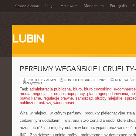
1 Liga
Archiwum
Monachium
Portugalia
Strona główna
S
LUBIN
PERFUMY WEGAŃSKIE I CRUELTY
POSTED BY ADMIN
POSTED ON GRU - 30 - 2025
MOŻLIWOŚĆ 
WYŁĄCZONA
Tagi:
administracja publiczna
,
biuro
,
biuro coworking
,
e-commerce
media
,
negocjacje
,
organizacja pracy
,
plan zagospodarowania
,
pol
prawo karne
,
regulacje prawne
,
samorząd
,
służby miejskie
,
sprze
publiczne
,
ustawy
,
wiadomości
Witaj w miejscu, w którym perfumy i produkty pielęgnacyjne stają 
codziennym dodatkiem. To strona stworzona dla osób, które chcą
rozumieć różnice między nutami w kompozycjach oraz wiedzieć, 
INCI. Znajdziesz tu opinie, próby i praktyczne tipy dotyczące per