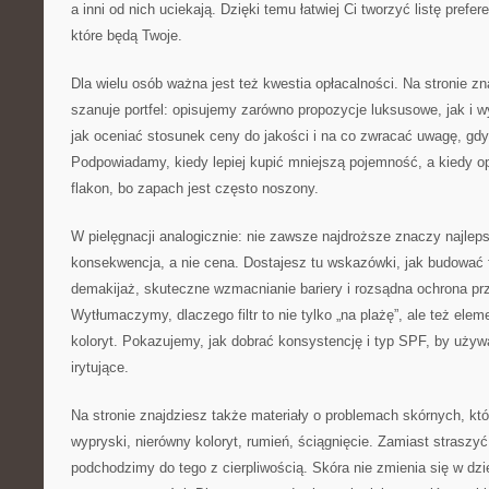
a inni od nich uciekają. Dzięki temu łatwiej Ci tworzyć listę prefe
które będą Twoje.
Dla wielu osób ważna jest też kwestia opłacalności. Na stronie zn
szanuje portfel: opisujemy zarówno propozycje luksusowe, jak i 
jak oceniać stosunek ceny do jakości i na co zwracać uwagę, gd
Podpowiadamy, kiedy lepiej kupić mniejszą pojemność, a kiedy op
flakon, bo zapach jest często noszony.
W pielęgnacji analogicznie: nie zawsze najdroższe znaczy najleps
konsekwencja, a nie cena. Dostajesz tu wskazówki, jak budować 
demakijaż, skuteczne wzmacnianie bariery i rozsądna ochrona pr
Wytłumaczymy, dlaczego filtr to nie tylko „na plażę”, ale też ele
koloryt. Pokazujemy, jak dobrać konsystencję i typ SPF, by używa
irytujące.
Na stronie znajdziesz także materiały o problemach skórnych, któ
wypryski, nierówny koloryt, rumień, ściągnięcie. Zamiast straszy
podchodzimy do tego z cierpliwością. Skóra nie zmienia się w dzi