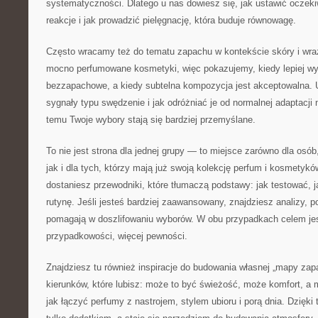
systematyczności. Dlatego u nas dowiesz się, jak ustawić oczek
reakcje i jak prowadzić pielęgnację, która buduje równowagę.
Często wracamy też do tematu zapachu w kontekście skóry i wrażl
mocno perfumowane kosmetyki, więc pokazujemy, kiedy lepiej wy
bezzapachowe, a kiedy subtelna kompozycja jest akceptowalna.
sygnały typu swędzenie i jak odróżniać je od normalnej adaptacji 
temu Twoje wybory stają się bardziej przemyślane.
To nie jest strona dla jednej grupy — to miejsce zarówno dla osób
jak i dla tych, którzy mają już swoją kolekcję perfum i kosmetykó
dostaniesz przewodniki, które tłumaczą podstawy: jak testować, j
rutynę. Jeśli jesteś bardziej zaawansowany, znajdziesz analizy, p
pomagają w doszlifowaniu wyborów. W obu przypadkach celem jes
przypadkowości, więcej pewności.
Znajdziesz tu również inspiracje do budowania własnej „mapy zap
kierunków, które lubisz: może to być świeżość, może komfort, 
jak łączyć perfumy z nastrojem, stylem ubioru i porą dnia. Dzięk