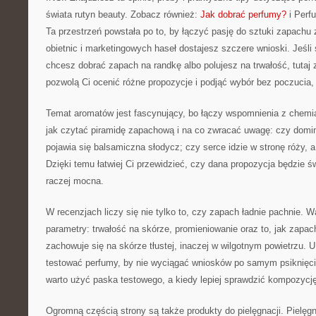
świata rutyn beauty. Zobacz również:
Jak dobrać perfumy?
i Perfu
Ta przestrzeń powstała po to, by łączyć pasję do sztuki zapachu
obietnic i marketingowych haseł dostajesz szczere wnioski. Jeśli
chcesz dobrać zapach na randkę albo polujesz na trwałość, tutaj z
pozwolą Ci ocenić różne propozycje i podjąć wybór bez poczucia,
Temat aromatów jest fascynujący, bo łączy wspomnienia z chemią
jak czytać piramidę zapachową i na co zwracać uwagę: czy domi
pojawia się balsamiczna słodycz; czy serce idzie w stronę róży, a
Dzięki temu łatwiej Ci przewidzieć, czy dana propozycja będzie 
raczej mocna.
W recenzjach liczy się nie tylko to, czy zapach ładnie pachnie. W
parametry: trwałość na skórze, promieniowanie oraz to, jak zapach
zachowuje się na skórze tłustej, inaczej w wilgotnym powietrzu. U
testować perfumy, by nie wyciągać wniosków po samym psiknięc
warto użyć paska testowego, a kiedy lepiej sprawdzić kompozycj
Ogromną częścią strony są także produkty do pielęgnacji. Pielęg