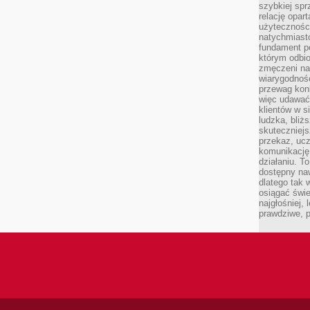
szybkiej spr
relację opart
użyteczności
natychmiasto
fundament po
którym odbio
zmęczeni na
wiarygodność
przewag kon
więc udawać 
klientów w s
ludzka, bliż
skuteczniejs
przekaz, ucz
komunikację,
działaniu. T
dostępny na
dlatego tak w
osiągać świe
najgłośniej, 
prawdziwe, 