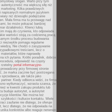
pomysłowy slogan. Warto przy tym
 autentyczność ma większą siłę niż
 marketing. Kilka prawdziwych
i napisanych normalnym językiem
wiary niż dziesiątki podejrzanie
en. Mała firma ma tu przewagę nad
ami, bo może pokazać bardziej
ar działalności. Klienci lubią
kim mają do czynienia, kto odpowiada
jakie wartości stoją za codzienną pracą
samym środku procesu budowania
ci niezwykle pomaga regularne
ę wiedzą. Nie chodzi o zasypywanie
zypadkowymi treściami, lecz o
 materiałów, które naprawdę
na ich pytania. Krótki poradnik, dobrze
procedura, odpowiedź na częsty
 rzetelny
portal informacyjno-
prowadzony przy firmowej stronie
ć, że marka zacznie być postrzegana
ko sprzedawca, ale także jako
partner. Kiedy odbiorca widzi, że firma
jasno wytłumaczyć, wzrasta szansa, że
wnież w kwestii zakupu produktu lub
za buduje autorytet, a autorytet
cyzje klientów. Nie można też
szybkości i kulturze kontaktu. Wiele
raci zaufanie nie dlatego, że oferuje
t, lecz dlatego, że nie odpowiada na
 unika konkretów albo reaguje nerwowo