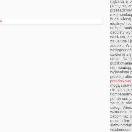
najbardziej 
pamiętać, że
przesadzony
rekomendacj
budzi więcej 
NY
idealnych oc
dużymi mark
osobisty wymi
wiedzieć, z 
za usługę i 
zespołu. W 
wiarygodnoś
dzielenie si
odbiorców pr
publikowanie
odpowiadają 
wyjaśniona 
problem albo
poradnikowy
mogą sprawi
nie tylko ja
kompetentny 
potrafi coś 
zaufa jej ró
usługi. Wied
wzmacnia de
zapominać o 
małych firm t
słaby produk
wiadomości,