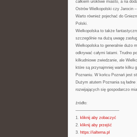
całkiem urokliwe miasto, a na dod
Ostrów Wielkopolski czy Jarocin –
Warto również pojechać do Gniezna,
Polski.
Wielkopolska to także fantastyczn
szczególnie na dużą uwagę zasług
Wielkopolska to generalnie dużo m
odkrywać całymi latami. Trudno po
kilkudniowe zwiedzanie, ale Wiel
które są przynajmniej warte kilku
Poznaniu. W końcu Poznań jest st
Dużym atutem Poznania są ładne z
rozwijających się gospodarczo mia
źródło:
———————————
1.
kliknij aby zobaczyć
2.
kliknij aby przejść
3.
https://ialterna.pl