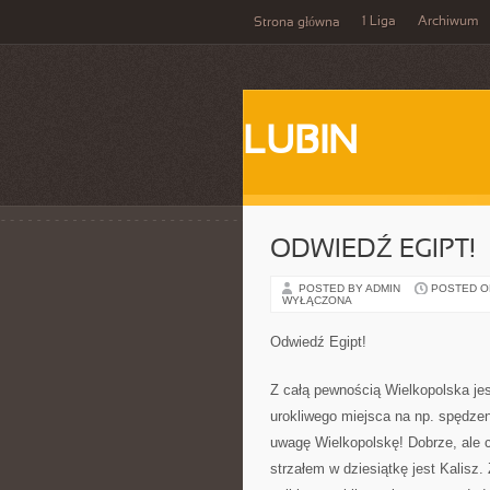
1 Liga
Archiwum
Strona główna
LUBIN
ODWIEDŹ EGIPT!
POSTED BY ADMIN
POSTED ON 
WYŁĄCZONA
Odwiedź Egipt!
Z całą pewnością Wielkopolska jes
urokliwego miejsca na np. spędzen
uwagę Wielkopolskę! Dobrze, ale
strzałem w dziesiątkę jest Kalisz.