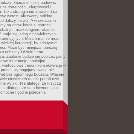
zedaży. Znacznie lepiej budować
ą na rzetelności, cierpliwości i
. Taka strategia nie zawsze daje
wy wzrost, ale tworzy solidny
d dalszy rozwój. A w świecie, w
rcy są coraz bardziej ostrożni i
chalnym marketingiem, właśnie
 staje się jedną z największych
kurencyjnych. Mała firma nie musi
wielkiej korporacji, by zdobywać
ieci. Może być mniejsza, bardziej
sza odbiorcy i dzięki temu
za. Zaufanie buduje się poprzez jasny
ciwe informacje, spokojną
 wartościowe treści i konsekwencję w
o proces wymagający uwagi, ale
wet bez ogromnego budżetu. Właśnie
iele niewielkich marek potrafi dziś
tne wyniki. Nie dlatego, że krzyczą
lecz dlatego, że są odbierane jako
pomocne i godne polecenia.