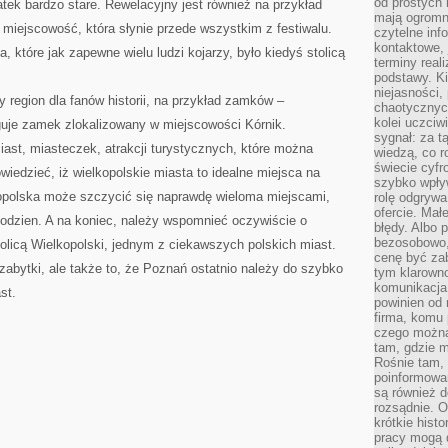
od prostych 
atek bardzo stare. Rewelacyjny jest również na przykład
mają ogromne
 miejscowość, która słynie przede wszystkim z festiwalu.
czytelne inf
kontaktowe, 
 które jak zapewne wielu ludzi kojarzy, było kiedyś stolicą
terminy reali
podstawy. Ki
niejasności,
y region dla fanów historii, na przykład zamków –
chaotycznych
kolei uczciw
uje zamek zlokalizowany w miejscowości Kórnik.
sygnał: za t
iast, miasteczek, atrakcji turystycznych, które można
wiedzą, co r
świecie cyfr
wiedzieć, iż wielkopolskie miasta to idealne miejsca na
szybko wpły
kopolska może szczycić się naprawdę wieloma miejscami,
rolę odgrywa
ofercie. Mał
 godzien. A na koniec, należy wspomnieć oczywiście o
błędy. Albo p
bezosobowo,
olicą Wielkopolski, jednym z ciekawszych polskich miast.
cenę być zab
abytki, ale także to, że Poznań ostatnio należy do szybko
tym klarowno
komunikacja 
st.
powinien od 
firma, komu 
czego można 
tam, gdzie m
Rośnie tam, 
poinformowan
są również 
rozsądnie. Op
krótkie hist
pracy mogą d