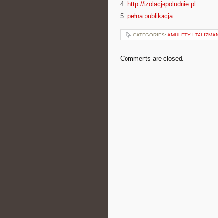
4.
http://izolacjepoludnie.pl
5.
pełna publikacja
CATEGORIES:
AMULETY I TALIZMA
Comments are closed.