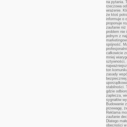
na pytania.
rzeczowa odp
wrażenie. Kl
że ktoś potr
informuje o 
proponuje ro
zaufanie niż
problem nie 
jednym z naj
marketingow
spójność. Ma
profesjonaln
całkowicie z
mniej wiary
sztywności,
najważniejsz
ton komunika
zasady współ
bezpieczniej.
uporządkowa
stabilności.
gdzie odbiorc
zaplecza, wi
sygnałów wys
Budowanie z
przewagę, że
Reklama moż
zaufanie dec
Dlatego małe
obecności w 