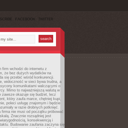
SCRIBE
FACEBOOK
TWITTER
 firm wchodzi do internetu z
m, że bez dużych wydatków na
da się przebić wśród konkurencji.
, widoczność w sieci bywa trudna, a
nasycony komunikatami walczącymi o
cy. Mimo to najważniejszą walutą w
ie zawsze okazuje się budżet, lecz
ent, który zaufa marce, chętniej kupi,
ie, poleci usługę znajomym i będzie
ozumiały w razie drobnych potknięć.
 firma nie musi od początku próbować
kalą. Znacznie rozsądniej jest
wiarygodnością, konsekwencją i
taktu. Budowanie zaufania zaczyna się