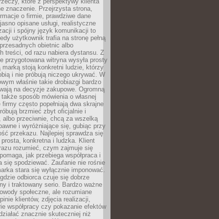
rzeczy, które z perspektywy klienta
 znaczenie. Przejrzysta strona,
ormacje o firmie, prawdziwe dane
jasno opisane usługi, realistyczne
zacji i spójny język komunikacji to
edy użytkownik trafia na stronę pełną
 przesadnych obietnic albo
 treści, od razu nabiera dystansu. Z
ie przygotowana witryna wysyła prosty
ą marką stoją konkretni ludzie, którzy
obią i nie próbują niczego ukrywać. W
owym właśnie takie drobiazgi bardzo
wają na decyzje zakupowe. Ogromną
 także sposób mówienia o własnej
e firmy często popełniają dwa skrajne
róbują brzmieć zbyt oficjalnie i
 albo przeciwnie, chcą za wszelką
awne i wyróżniające się, gubiąc przy
ść przekazu. Najlepiej sprawdza się
prosta, konkretna i ludzka. Klient
razu rozumieć, czym zajmuje się
pomaga, jak przebiega współpraca i
się spodziewać. Zaufanie nie rośnie
arka stara się wyłącznie imponować.
gdzie odbiorca czuje się dobrze
y i traktowany serio. Bardzo ważne
dowody społeczne, ale rozumiane
inie klientów, zdjęcia realizacji,
orie współpracy czy pokazanie efektów
ziałać znacznie skuteczniej niż