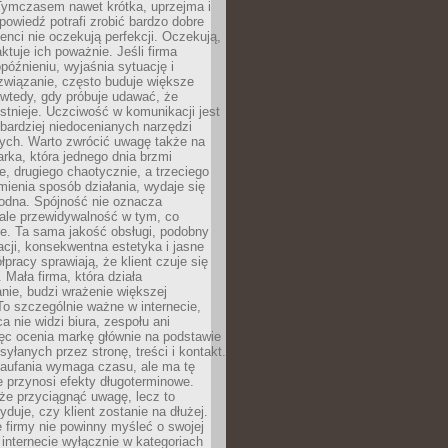
 Tymczasem nawet krótka, uprzejma i
owiedź potrafi zrobić bardzo dobre
ienci nie oczekują perfekcji. Oczekują,
aktuje ich poważnie. Jeśli firma
opóźnieniu, wyjaśnia sytuację i
związanie, często buduje większe
 wtedy, gdy próbuje udawać, że
istnieje. Uczciwość w komunikacji jest
bardziej niedocenianych narzędzi
ych. Warto zwrócić uwagę także na
rka, która jednego dnia brzmi
ie, drugiego chaotycznie, a trzeciego
mienia sposób działania, wydaje się
godna. Spójność nie oznacza
 ale przewidywalność w tym, co
e. Ta sama jakość obsługi, podobny
cji, konsekwentna estetyka i jasne
pracy sprawiają, że klient czuje się
 Mała firma, która działa
nie, budzi wrażenie większej
 To szczególnie ważne w internecie,
a nie widzi biura, zespołu ani
ęc ocenia markę głównie na podstawie
yłanych przez stronę, treści i kontakt.
aufania wymaga czasu, ale ma tę
 przynosi efekty długoterminowe.
e przyciągnąć uwagę, lecz to
yduje, czy klient zostanie na dłużej.
 firmy nie powinny myśleć o swojej
internecie wyłącznie w kategoriach