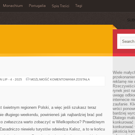
Monachium
Portugalia
Tagi
Spis Treści
SUB
Wiele małych
przekonanie
ODWIEDŹ
LIP - 4 - 2025
MOŻLIWOŚĆ KOMENTOWANIA
ZOSTAŁA
reklamę nie 
EGIPT!
Rzeczywiście
rynek jest 
uwagę odbior
internecie n
zaufanie. Kli
t świetnym regionem Polski, a więc jeśli szukasz teraz
wróci ponown
bardziej wyr
ie długiego weekendu, powinieneś jak najbardziej brać pod
Dlatego mała
 co zwłaszcza warto zobaczyć w Wielkopolsce? Prawdziwym
konkurować s
konkurować 
 Zasadniczo niewielu turystów odwiedza Kalisz, a to w końcu
jakością kon