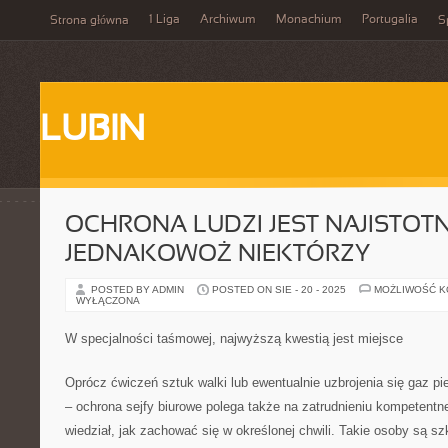
1 Liga
Archiwum
Monachium
Portugalia
Strona główna
S
LUBIN
OCHRONA LUDZI JEST NAJISTOTN
JEDNAKOWOŻ NIEKTÓRZY
POSTED BY ADMIN
POSTED ON SIE - 20 - 2025
MOŻLIWOŚĆ 
WYŁĄCZONA
W specjalności taśmowej, najwyższą kwestią jest miejsce
Oprócz ćwiczeń sztuk walki lub ewentualnie uzbrojenia się gaz p
– ochrona sejfy biurowe polega także na zatrudnieniu kompetentne
wiedział, jak zachować się w określonej chwili. Takie osoby są s