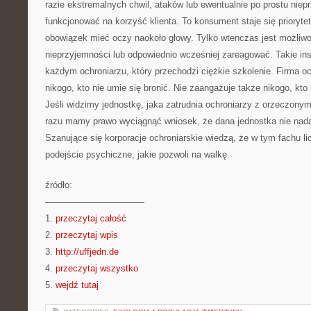
razie ekstremalnych chwil, ataków lub ewentualnie po prostu niep
funkcjonować na korzyść klienta. To konsument staje się prioryte
obowiązek mieć oczy naokoło głowy. Tylko wtenczas jest możliwo
nieprzyjemności lub odpowiednio wcześniej zareagować. Takie in
każdym ochroniarzu, który przechodzi ciężkie szkolenie. Firma o
nikogo, kto nie umie się bronić. Nie zaangażuje także nikogo, kt
Jeśli widzimy jednostkę, jaka zatrudnia ochroniarzy z orzeczony
razu mamy prawo wyciągnąć wniosek, że dana jednostka nie nadaj
Szanujące się korporacje ochroniarskie wiedzą, że w tym fachu li
podejście psychiczne, jakie pozwoli na walkę.
źródło:
———————————
1.
przeczytaj całość
2.
przeczytaj wpis
3.
http://uffjedn.de
4.
przeczytaj wszystko
5.
wejdź tutaj