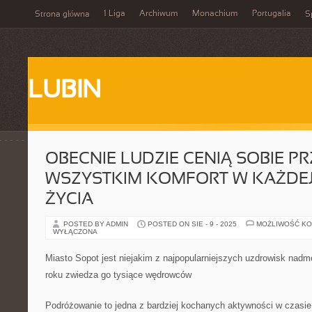
1 Liga
Archiwum
Monachium
Portugalia
Strona główna
S
LUBIN
OBECNIE LUDZIE CENIĄ SOBIE P
WSZYSTKIM KOMFORT W KAŻDEJ
ŻYCIA
POSTED BY ADMIN
POSTED ON SIE - 9 - 2025
MOŻLIWOŚĆ K
WYŁĄCZONA
Miasto Sopot jest niejakim z najpopularniejszych uzdrowisk nadm
roku zwiedza go tysiące wędrowców
Podróżowanie to jedna z bardziej kochanych aktywności w czasi