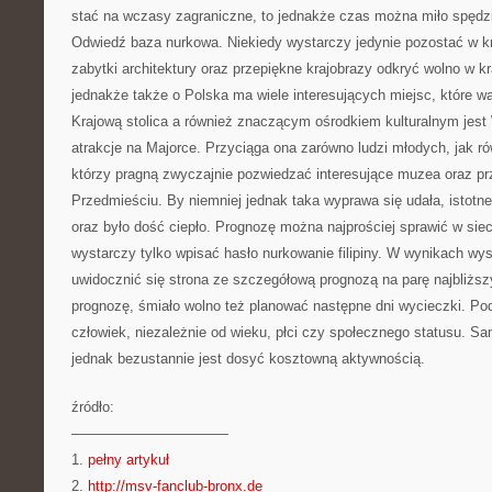
stać na wczasy zagraniczne, to jednakże czas można miło spędz
Odwiedź baza nurkowa. Niekiedy wystarczy jedynie pozostać w k
zabytki architektury oraz przepiękne krajobrazy odkryć wolno w k
jednakże także o Polska ma wiele interesujących miejsc, które w
Krajową stolica a również znaczącym ośrodkiem kulturalnym jes
atrakcje na Majorce. Przyciąga ona zarówno ludzi młodych, jak ró
którzy pragną zwyczajnie pozwiedzać interesujące muzea oraz pr
Przedmieściu. By niemniej jednak taka wyprawa się udała, istotn
oraz było dość ciepło. Prognozę można najprościej sprawić w sie
wystarczy tylko wpisać hasło nurkowanie filipiny. W wynikach wy
uwidocznić się strona ze szczegółową prognozą na parę najbliższ
prognozę, śmiało wolno też planować następne dni wycieczki. Po
człowiek, niezależnie od wieku, płci czy społecznego statusu. S
jednak bezustannie jest dosyć kosztowną aktywnością.
źródło:
———————————
1.
pełny artykuł
2.
http://msv-fanclub-bronx.de