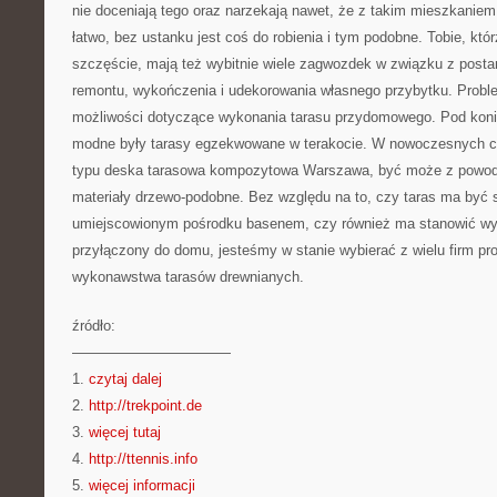
nie doceniają tego oraz narzekają nawet, że z takim mieszkaniem
łatwo, bez ustanku jest coś do robienia i tym podobne. Tobie, któ
szczęście, mają też wybitnie wiele zagwozdek w związku z post
remontu, wykończenia i udekorowania własnego przybytku. Probl
możliwości dotyczące wykonania tarasu przydomowego. Pod konie
modne były tarasy egzekwowane w terakocie. W nowoczesnych c
typu deska tarasowa kompozytowa Warszawa, być może z powod
materiały drzewo-podobne. Bez względu na to, czy taras ma być 
umiejscowionym pośrodku basenem, czy również ma stanowić wył
przyłączony do domu, jesteśmy w stanie wybierać z wielu firm pr
wykonawstwa tarasów drewnianych.
źródło:
———————————
1.
czytaj dalej
2.
http://trekpoint.de
3.
więcej tutaj
4.
http://ttennis.info
5.
więcej informacji