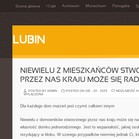
1 Liga
Archiwum
Monachium
Portugalia
Strona główna
S
LUBIN
NIEWIELU Z MIESZKAŃCÓW ST
PRZEZ NAS KRAJU MOŻE SIĘ R
POSTED BY ADMIN
POSTED ON SIE - 20 - 2025
MOŻLIWOŚĆ 
WYŁĄCZONA
Dla każdego dom marzeń jest czymś całkiem innym
Niewielu z domowników stworzonego przez nas kraju może się n
własność domku jednorodzinnego. Jest to wspaniałość, jakiej os
rezydujący w bloku. W szeregu przypadków niemniej jednak Ci, 