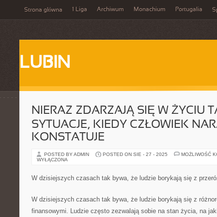
1 Liga
Archiwum
Monachium
Portugalia
Strona główna
S
LUBIN
NIERAZ ZDARZAJĄ SIĘ W ŻYCIU T
SYTUACJE, KIEDY CZŁOWIEK NA
KONSTATUJE
POSTED BY ADMIN
POSTED ON SIE - 27 - 2025
MOŻLIWOŚĆ 
WYŁĄCZONA
W dzisiejszych czasach tak bywa, że ludzie borykają się z przer
W dzisiejszych czasach tak bywa, że ludzie borykają się z różn
finansowymi. Ludzie często zezwalają sobie na stan życia, na jak