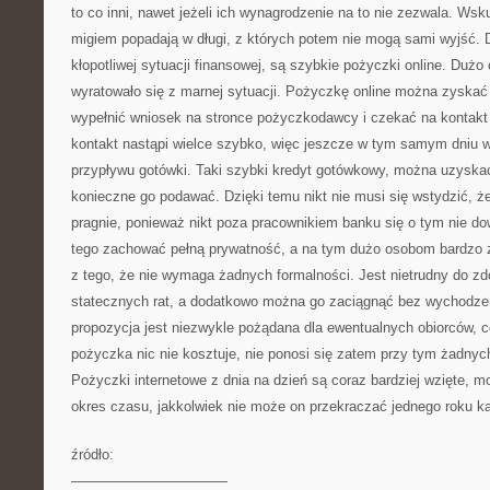
to co inni, nawet jeżeli ich wynagrodzenie na to nie zezwala. Wsk
migiem popadają w długi, z których potem nie mogą sami wyjść.
kłopotliwej sytuacji finansowej, są szybkie pożyczki online. Duż
wyratowało się z marnej sytuacji. Pożyczkę online można zyskać
wypełnić wniosek na stronce pożyczkodawcy i czekać na kontakt 
kontakt nastąpi wielce szybko, więc jeszcze w tym samym dniu 
przypływu gotówki. Taki szybki kredyt gotówkowy, można uzyskać 
konieczne go podawać. Dzięki temu nikt nie musi się wstydzić, 
pragnie, ponieważ nikt poza pracownikiem banku się o tym nie d
tego zachować pełną prywatność, a na tym dużo osobom bardzo za
z tego, że nie wymaga żadnych formalności. Jest nietrudny do zd
statecznych rat, a dodatkowo można go zaciągnąć bez wychodze
propozycja jest niezwykle pożądana dla ewentualnych obiorców, c
pożyczka nic nie kosztuje, nie ponosi się zatem przy tym żadny
Pożyczki internetowe z dnia na dzień są coraz bardziej wzięte, 
okres czasu, jakkolwiek nie może on przekraczać jednego roku k
źródło:
———————————