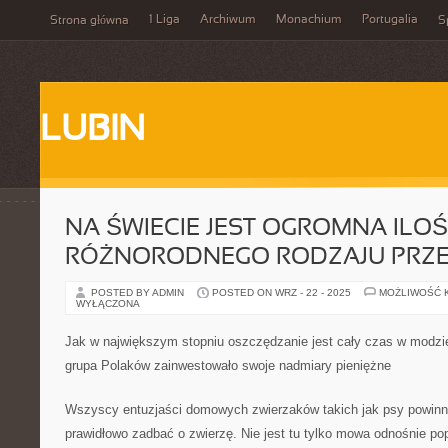
1 Liga
Archiwum
Monachium
Portugalia
Strona główna
S
LUBIN
NA ŚWIECIE JEST OGROMNA ILOŚ
RÓŻNORODNEGO RODZAJU PRZ
POSTED BY ADMIN
POSTED ON WRZ - 22 - 2025
MOŻLIWOŚĆ 
WYŁĄCZONA
Jak w największym stopniu oszczędzanie jest cały czas w modzie
grupa Polaków zainwestowało swoje nadmiary pieniężne
Wszyscy entuzjaści domowych zwierzaków takich jak psy powinni
prawidłowo zadbać o zwierzę. Nie jest tu tylko mowa odnośnie po