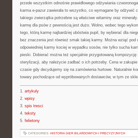
przede wszystkim odnośnie prawidłowego odżywiania czworonoga
karma e-pazur zawierała to wszystko, co wymagane by odżywić 
takiego zwierzątka potrzebne są właściwe witaminy oraz minerały.
karmę dla psów z pewnością jest dużo. Wolno, wobec tego wyko
tego, którą karmę najbardziej ubóstwia pupil, by wybierać dla nieg
bez znaczenia jest również smak takiej karmy. Można wziąć pod
odpowiedniej karmy kociej w wypadku sosów, nie tylko sucha karm
pieski. Dobierać można też specjalnie przygotowaną kompozycję
sterylizacji, aby należycie zadbać o ich potrzeby. Cena w zakupi
czasie gdy decydujemy się na zamówienia hurtowe. Naturalnie kor
towary pochodzące od wypróbowanych dostawców, w tym ze skle
1.
artykuly
2.
wpisy
3.
spis tresci
4.
teksty
5.
felietony
CATEGORIES:
HISTORIA GIER BILARDOWYCH I PRECYZYJNYCH