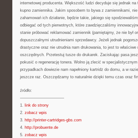
internetowej producenta. Większość ludzi decyduje się jednak na 
kupno zamiennika. Jakim sposobem to bywa z zamiennikami, nie 
zahamowań ich działanie, będzie takie, jakiego się spodziewaliśm
odbiegać od tych pierwotnych, które zawdzięczaliśmy innowacyj
stanie próbować reklamować zamiennik (pamiętajmy, że nie był ory
dopuszczalnymi utrudnieniami sprzedawcy. Jeżeli jednak pogorszen
drastyczne oraz nie utrudnia nam drukowania, to jest to właściwe 
oszczędnych. Przetestuj tusze do drukarek. Zaciskając pasa jes
pokusić o regenerację tonera. Wolno ją zlecić w specjalistycznym 
przypadkach dowiezie nam napełniony kartridż do domu, a w raz
jeszcze raz. Oszczędzamy to naturalnie dzięki temu czas oraz fi
źródło:
———————————
1.
link do strony
2.
zobacz wpis
3.
http://printer-cartridges-gbs.com
4.
http://probuente.de
5.
zobacz wpis