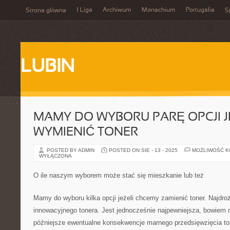
1 Liga
Archiwum
Monachium
Portugalia
Strona główna
S
LUBIN
MAMY DO WYBORU PARĘ OPCJI J
WYMIENIĆ TONER
POSTED BY ADMIN
POSTED ON SIE - 13 - 2025
MOŻLIWOŚĆ 
WYŁĄCZONA
O ile naszym wyborem może stać się mieszkanie lub też
Mamy do wyboru kilka opcji jeżeli chcemy zamienić toner. Najdro
innowacyjnego tonera. Jest jednocześnie najpewniejsza, bowiem
późniejsze ewentualne konsekwencje marnego przedsięwzięcia tone