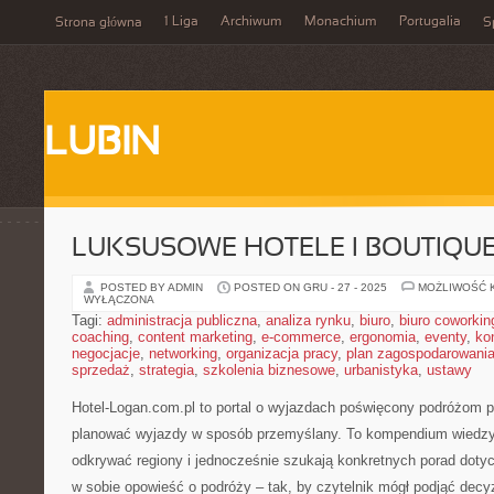
1 Liga
Archiwum
Monachium
Portugalia
Strona główna
S
LUBIN
LUKSUSOWE HOTELE I BOUTIQUE
POSTED BY ADMIN
POSTED ON GRU - 27 - 2025
MOŻLIWOŚĆ 
WYŁĄCZONA
Tagi:
administracja publiczna
,
analiza rynku
,
biuro
,
biuro coworkin
coaching
,
content marketing
,
e-commerce
,
ergonomia
,
eventy
,
ko
negocjacje
,
networking
,
organizacja pracy
,
plan zagospodarowani
sprzedaż
,
strategia
,
szkolenia biznesowe
,
urbanistyka
,
ustawy
Hotel-Logan.com.pl to portal o wyjazdach poświęcony podróżom p
planować wyjazdy w sposób przemyślany. To kompendium wiedzy 
odkrywać regiony i jednocześnie szukają konkretnych porad dotyc
w sobie opowieść o podróży – tak, by czytelnik mógł podjąć decy