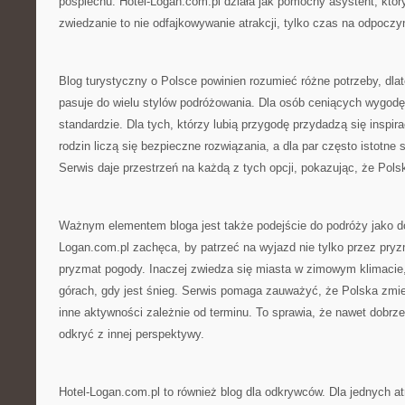
pośpiechu. Hotel-Logan.com.pl działa jak pomocny asystent, któr
zwiedzanie to nie odfajkowywanie atrakcji, tylko czas na odpoczy
Blog turystyczny o Polsce powinien rozumieć różne potrzeby, dla
pasuje do wielu stylów podróżowania. Dla osób ceniących wygodę
standardzie. Dla tych, którzy lubią przygodę przydadzą się inspira
rodzin liczą się bezpieczne rozwiązania, a dla par często istotne 
Serwis daje przestrzeń na każdą z tych opcji, pokazując, że Pols
Ważnym elementem bloga jest także podejście do podróży jako do
Logan.com.pl zachęca, by patrzeć na wyjazd nie tylko przez pryz
pryzmat pogody. Inaczej zwiedza się miasta w zimowym klimacie
górach, gdy jest śnieg. Serwis pomaga zauważyć, że Polska zmie
inne aktywności zależnie od terminu. To sprawia, że nawet dobr
odkryć z innej perspektywy.
Hotel-Logan.com.pl to również blog dla odkrywców. Dla jednych at