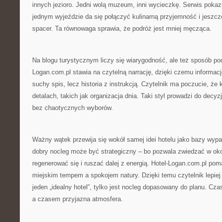
innych jezioro. Jedni wolą muzeum, inni wycieczkę. Serwis pokazu
jednym wyjeździe da się połączyć kulinarną przyjemność i jeszc
spacer. Ta równowaga sprawia, że podróż jest mniej męcząca.
Na blogu turystycznym liczy się wiarygodność, ale też sposób poda
Logan.com.pl stawia na czytelną narrację, dzięki czemu informacj
suchy spis, lecz historia z instrukcją. Czytelnik ma poczucie, że 
detalach, takich jak organizacja dnia. Taki styl prowadzi do decy
bez chaotycznych wyborów.
Ważny wątek przewija się wokół samej idei hotelu jako bazy wypa
dobry nocleg może być strategiczny – bo pozwala zwiedzać w ok
regenerować się i ruszać dalej z energią. Hotel-Logan.com.pl po
miejskim tempem a spokojem natury. Dzięki temu czytelnik lepiej r
jeden „idealny hotel”, tylko jest nocleg dopasowany do planu. C
a czasem przyjazna atmosfera.