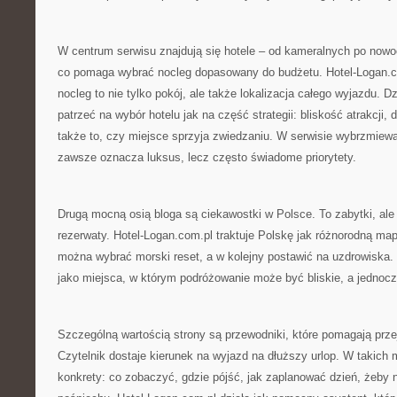
W centrum serwisu znajdują się hotele – od kameralnych po now
co pomaga wybrać nocleg dopasowany do budżetu. Hotel-Logan.c
nocleg to nie tylko pokój, ale także lokalizacja całego wyjazdu. D
patrzeć na wybór hotelu jak na część strategii: bliskość atrakcji,
także to, czy miejsce sprzyja zwiedzaniu. W serwisie wybrzmiewa
zawsze oznacza luksus, lecz często świadome priorytety.
Drugą mocną osią bloga są ciekawostki w Polsce. To zabytki, ale 
rezerwaty. Hotel-Logan.com.pl traktuje Polskę jak różnorodną ma
można wybrać morski reset, a w kolejny postawić na uzdrowiska. 
jako miejsca, w którym podróżowanie może być bliskie, a jednoc
Szczególną wartością strony są przewodniki, które pomagają prze
Czytelnik dostaje kierunek na wyjazd na dłuższy urlop. W takich m
konkrety: co zobaczyć, gdzie pójść, jak zaplanować dzień, żeby 