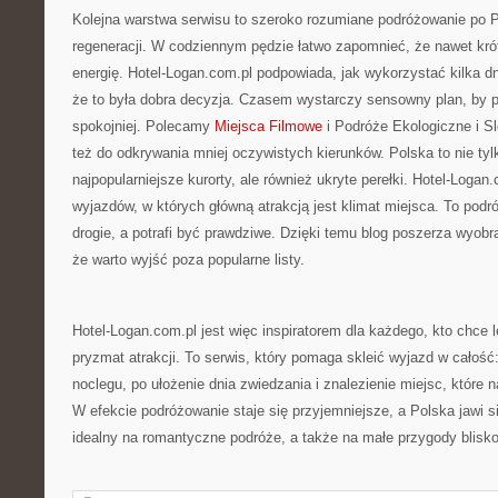
Kolejna warstwa serwisu to szeroko rozumiane podróżowanie po P
regeneracji. W codziennym pędzie łatwo zapomnieć, że nawet kr
energię. Hotel-Logan.com.pl podpowiada, jak wykorzystać kilka d
że to była dobra decyzja. Czasem wystarczy sensowny plan, by p
spokojniej. Polecamy
Miejsca Filmowe
i Podróże Ekologiczne i Sl
też do odkrywania mniej oczywistych kierunków. Polska to nie tyl
najpopularniejsze kurorty, ale również ukryte perełki. Hotel-Log
wyjazdów, w których główną atrakcją jest klimat miejsca. To podr
drogie, a potrafi być prawdziwe. Dzięki temu blog poszerza wyobra
że warto wyjść poza popularne listy.
Hotel-Logan.com.pl jest więc inspiratorem dla każdego, kto chce 
pryzmat atrakcji. To serwis, który pomaga skleić wyjazd w całoś
noclegu, po ułożenie dnia zwiedzania i znalezienie miejsc, które 
W efekcie podróżowanie staje się przyjemniejsze, a Polska jawi si
idealny na romantyczne podróże, a także na małe przygody blisk