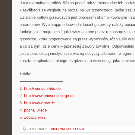
dużo rozmaitych kotłów. Wolno podać także różnorodne ich podzi
klasyfikacja ze względu na rodzaj paliwa grzewczego, jakim zasila
Działanie kotłów grzewczych jest procesem skomplikowanym i za
parametrów. Wybierając odpowiedni kocioł grzewczy należy posi
funkcję jakie mają pełnić jak i wyznaczone przez rozporządzenia n
grzewcze, które proponowane są przez wytwórców, różnią się wie
a co za tym idzie ceną – przetestuj zawory zwrotne. Odpowiedni
jest z pewnością niesłychanie ważną decyzją, albowiem w ogrom
koszta eksploatacji takiego urządzenia, a więc cenę, jaką zapłac
źródło:
———————————
1.
http://wunsch-hits.de
2.
http://www-eriesengebirge.de
3.
http://www-nrw.de
4.
poznaj więcej
5.
zobacz wpis
CATEGORIES:
TRIKI I MNEMOTECHNIKI