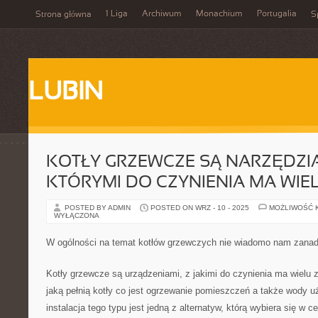
1 Liga
Archiwum
Monachium
Portugalia
Strona główna
S
LUBIN
KOTŁY GRZEWCZE SĄ NARZĘDZIA
KTÓRYMI DO CZYNIENIA MA WIE
POSTED BY ADMIN
POSTED ON WRZ - 10 - 2025
MOŻLIWOŚĆ 
WYŁĄCZONA
W ogólności na temat kotłów grzewczych nie wiadomo nam zanad
Kotły grzewcze są urządzeniami, z jakimi do czynienia ma wielu 
jaką pełnią kotły co jest ogrzewanie pomieszczeń a także wody 
instalacja tego typu jest jedną z alternatyw, którą wybiera się w 