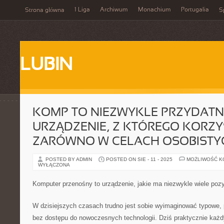
1 Liga
Archiwum
Monachium
Portugalia
Strona główna
S
LUBIN
KOMP TO NIEZWYKLE PRZYDATN
URZĄDZENIE, Z KTÓREGO KORZY
ZARÓWNO W CELACH OSOBISTY
POSTED BY ADMIN
POSTED ON SIE - 11 - 2025
MOŻLIWOŚĆ 
WYŁĄCZONA
Komputer przenośny to urządzenie, jakie ma niezwykle wiele po
W dzisiejszych czasach trudno jest sobie wyimaginować typowe,
bez dostępu do nowoczesnych technologii. Dziś praktycznie ka