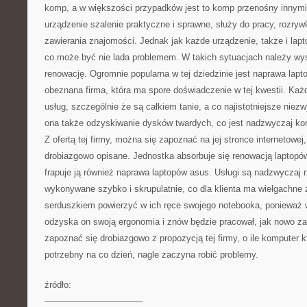
komp, a w większości przypadków jest to komp przenośny innymi 
urządzenie szalenie praktyczne i sprawne, służy do pracy, rozrywk
zawierania znajomości. Jednak jak każde urządzenie, także i lap
co może być nie lada problemem. W takich sytuacjach należy wys
renowację. Ogromnie popularna w tej dziedzinie jest naprawa lap
obeznana firma, która ma spore doświadczenie w tej kwestii. Każ
usług, szczególnie że są całkiem tanie, a co najistotniejsze niez
ona także odzyskiwanie dysków twardych, co jest nadzwyczaj korz
Z ofertą tej firmy, można się zapoznać na jej stronce internetowej
drobiazgowo opisane. Jednostka absorbuje się renowacją laptopó
frapuje ją również naprawa laptopów asus. Usługi są nadzwyczaj r
wykonywane szybko i skrupulatnie, co dla klienta ma wielgachne
serduszkiem powierzyć w ich ręce swojego notebooka, ponieważ 
odzyska on swoją ergonomia i znów będzie pracował, jak nowo za
zapoznać się drobiazgowo z propozycją tej firmy, o ile komputer 
potrzebny na co dzień, nagle zaczyna robić problemy.
źródło:
———————————