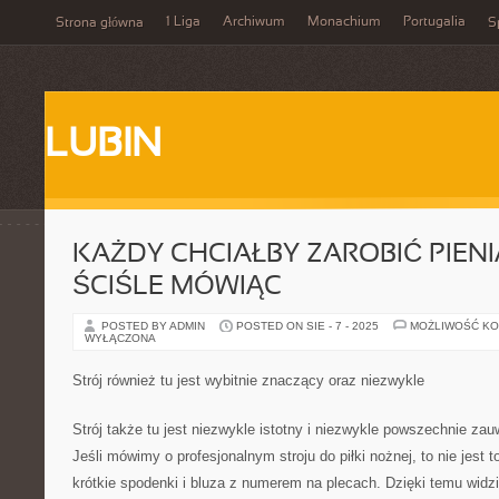
1 Liga
Archiwum
Monachium
Portugalia
Strona główna
S
LUBIN
KAŻDY CHCIAŁBY ZAROBIĆ PIENI
ŚCIŚLE MÓWIĄC
POSTED BY ADMIN
POSTED ON SIE - 7 - 2025
MOŻLIWOŚĆ K
WYŁĄCZONA
Strój również tu jest wybitnie znaczący oraz niezwykle
Strój także tu jest niezwykle istotny i niezwykle powszechnie za
Jeśli mówimy o profesjonalnym stroju do piłki nożnej, to nie jest 
krótkie spodenki i bluza z numerem na plecach. Dzięki temu widzi