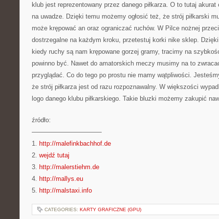
klub jest reprezentowany przez danego piłkarza. O to tutaj akurat 
na uwadze. Dzięki temu możemy ogłosić też, że strój piłkarski mu
może krępować an oraz ograniczać ruchów. W Pilce nożnej przeci
dostrzegalne na każdym kroku, przetestuj korki nike sklep. Dzię
kiedy ruchy są nam krępowane gorzej gramy, tracimy na szybkości
powinno być. Nawet do amatorskich meczy musimy na to zwraca
przyglądać. Co do tego po prostu nie mamy wątpliwości. Jesteśm
że strój piłkarza jest od razu rozpoznawalny. W większości wypa
logo danego klubu piłkarskiego. Takie bluzki możemy zakupić na
źródło:
———————————
1.
http://malefinkbachhof.de
2.
wejdź tutaj
3.
http://malerstiehm.de
4.
http://mallys.eu
5.
http://malstaxi.info
CATEGORIES:
KARTY GRAFICZNE (GPU)