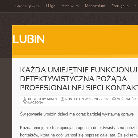
1 Liga
Archiwum
Monachium
Portugalia
Strona główna
S
LUBIN
KAŻDA UMIEJĘTNIE FUNKCJONU
DETEKTYWISTYCZNA POŻĄDA
PROFESJONALNEJ SIECI KONTA
POSTED BY ADMIN
POSTED ON WRZ - 20 - 2025
MOŻLIWOŚĆ 
WYŁĄCZONA
Świętowanie urodzin dzieci ma coraz bardziej wystawną oprawę
Każda umiejętnie funkcjonująca agencja detektywistyczna potrzebu
kontaktów, którą na ogół wznosi się poprzez całe lata. Dzięki te