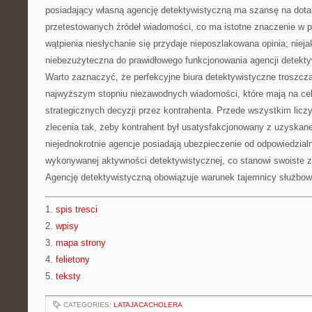
posiadający własną agencję detektywistyczną ma szansę na dotar
przetestowanych źródeł wiadomości, co ma istotne znaczenie w 
wątpienia niesłychanie się przydaje nieposzlakowana opinia; nieja
niebezużyteczna do prawidłowego funkcjonowania agencji detekty
Warto zaznaczyć, że perfekcyjne biura detektywistyczne troszczą
najwyższym stopniu niezawodnych wiadomości, które mają na cel
strategicznych decyzji przez kontrahenta. Przede wszystkim licz
zlecenia tak, żeby kontrahent był usatysfakcjonowany z uzyskan
niejednokrotnie agencje posiadają ubezpieczenie od odpowiedzialno
wykonywanej aktywności detektywistycznej, co stanowi swoiste za
Agencję detektywistyczną obowiązuje warunek tajemnicy służbow
1.
spis tresci
2.
wpisy
3.
mapa strony
4.
felietony
5.
teksty
CATEGORIES:
LATAJACACHOLERA