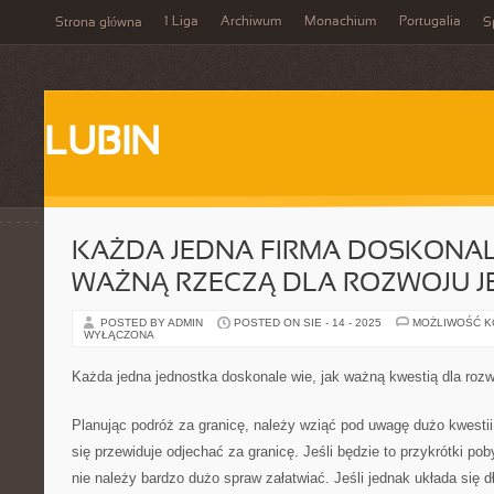
1 Liga
Archiwum
Monachium
Portugalia
Strona główna
S
LUBIN
KAŻDA JEDNA FIRMA DOSKONALE
WAŻNĄ RZECZĄ DLA ROZWOJU J
POSTED BY ADMIN
POSTED ON SIE - 14 - 2025
MOŻLIWOŚĆ 
WYŁĄCZONA
Każda jedna jednostka doskonale wie, jak ważną kwestią dla rozw
Planując podróż za granicę, należy wziąć pod uwagę dużo kwestii. 
się przewiduje odjechać za granicę. Jeśli będzie to przykrótki po
nie należy bardzo dużo spraw załatwiać. Jeśli jednak układa się 