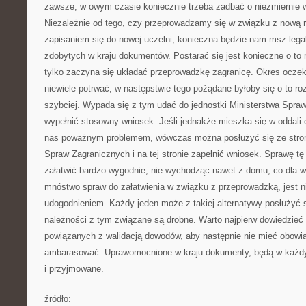
zawsze, w owym czasie koniecznie trzeba zadbać o niezmiernie wi
Niezależnie od tego, czy przeprowadzamy się w związku z nową r
zapisaniem się do nowej uczelni, konieczna będzie nam msz legal
zdobytych w kraju dokumentów. Postarać się jest konieczne o to
tylko zaczyna się układać przeprowadzkę zagranicę. Okres oczek
niewiele potrwać, w następstwie tego pożądane byłoby się o to r
szybciej. Wypada się z tym udać do jednostki Ministerstwa Spraw
wypełnić stosowny wniosek. Jeśli jednakże mieszka się w oddali od
nas poważnym problemem, wówczas można posłużyć się ze strony
Spraw Zagranicznych i na tej stronie zapełnić wniosek. Sprawę t
załatwić bardzo wygodnie, nie wychodząc nawet z domu, co dla wi
mnóstwo spraw do załatwienia w związku z przeprowadzką, jest 
udogodnieniem. Każdy jeden może z takiej alternatywy posłużyć s
należności z tym związane są drobne. Warto najpierw dowiedzieć
powiązanych z walidacją dowodów, aby następnie nie mieć obowiąz
ambarasować. Uprawomocnione w kraju dokumenty, będą w każd
i przyjmowane.
źródło: