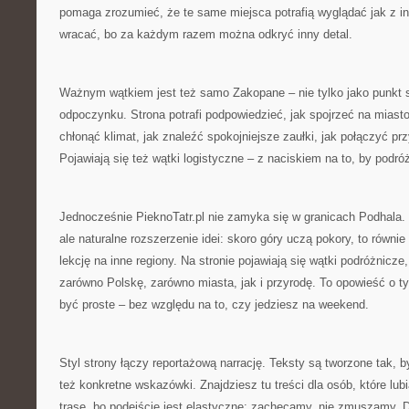
pomaga zrozumieć, że te same miejsca potrafią wyglądać jak z inn
wracać, bo za każdym razem można odkryć inny detal.
Ważnym wątkiem jest też samo Zakopane – nie tylko jako punkt st
odpoczynku. Strona potrafi podpowiedzieć, jak spojrzeć na miast
chłonąć klimat, jak znaleźć spokojniejsze zaułki, jak połączyć pr
Pojawiają się też wątki logistyczne – z naciskiem na to, by podró
Jednocześnie PieknoTatr.pl nie zamyka się w granicach Podhala. „
ale naturalne rozszerzenie idei: skoro góry uczą pokory, to równi
lekcję na inne regiony. Na stronie pojawiają się wątki podróżnic
zarówno Polskę, zarówno miasta, jak i przyrodę. To opowieść o 
być proste – bez względu na to, czy jedziesz na weekend.
Styl strony łączy reportażową narrację. Teksty są tworzone tak, by
też konkretne wskazówki. Znajdziesz tu treści dla osób, które lub
trasę, bo podejście jest elastyczne: zachęcamy, nie zmuszamy. D