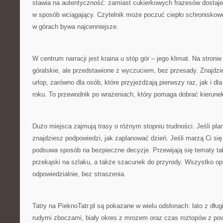
stawia na autentyczność: zamiast cukierkowych frazesów dostaj
w sposób wciągający. Czytelnik może poczuć ciepło schroniskowej
w górach bywa najcenniejsze.
W centrum narracji jest kraina u stóp gór – jego klimat. Na stroni
góralskie, ale przedstawione z wyczuciem, bez przesady. Znajdz
urlop, zarówno dla osób, które przyjeżdżają pierwszy raz, jak i dla
roku. To przewodnik po wrażeniach, który pomaga dobrać kierune
Dużo miejsca zajmują trasy o różnym stopniu trudności. Jeśli pla
znajdziesz podpowiedzi, jak zaplanować dzień. Jeśli marzą Ci się 
podsuwa sposób na bezpieczne decyzje. Przewijają się tematy ta
przekąski na szlaku, a także szacunek do przyrody. Wszystko op
odpowiedzialnie, bez straszenia.
Tatry na PieknoTatr.pl są pokazane w wielu odsłonach: lato z dług
rudymi zboczami, biały okres z mrozem oraz czas roztopów z pow