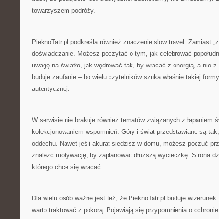
towarzyszem podróży.
PieknoTatr.pl podkreśla również znaczenie slow travel. Zamiast „za
doświadczanie. Możesz poczytać o tym, jak celebrować popołudn
uwagę na światło, jak wędrować tak, by wracać z energią, a nie 
buduje zaufanie – bo wielu czytelników szuka właśnie takiej form
autentycznej.
W serwisie nie brakuje również tematów związanych z łapaniem św
kolekcjonowaniem wspomnień. Góry i świat przedstawiane są tak
oddechu. Nawet jeśli akurat siedzisz w domu, możesz poczuć prz
znaleźć motywację, by zaplanować dłuższą wycieczkę. Strona dzia
którego chce się wracać.
Dla wielu osób ważne jest też, że PieknoTatr.pl buduje wizerunek 
warto traktować z pokorą. Pojawiają się przypomnienia o ochronie