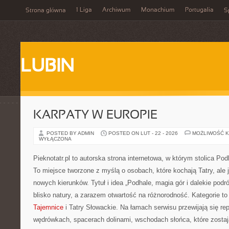
1 Liga
Archiwum
Monachium
Portugalia
Strona główna
S
LUBIN
KARPATY W EUROPIE
POSTED BY ADMIN
POSTED ON LUT - 22 - 2026
MOŻLIWOŚĆ 
WYŁĄCZONA
Pieknotatr.pl to autorska strona internetowa, w którym stolica Po
To miejsce tworzone z myślą o osobach, które kochają Tatry, ale
nowych kierunków. Tytuł i idea „Podhale, magia gór i dalekie podró
blisko natury, a zarazem otwartość na różnorodność. Kategorie t
Tajemnice
i Tatry Słowackie. Na łamach serwisu przewijają się re
wędrówkach, spacerach dolinami, wschodach słońca, które zostaj