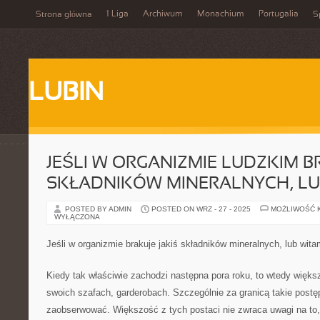
1 Liga
Archiwum
Monachium
Portugalia
Strona główna
S
LUBIN
JEŚLI W ORGANIZMIE LUDZKIM B
SKŁADNIKÓW MINERALNYCH, LU
POSTED BY ADMIN
POSTED ON WRZ - 27 - 2025
MOŻLIWOŚĆ 
WYŁĄCZONA
Jeśli w organizmie brakuje jakiś składników mineralnych, lub wita
Kiedy tak właściwie zachodzi następna pora roku, to wtedy więks
swoich szafach, garderobach. Szczególnie za granicą takie post
zaobserwować. Większość z tych postaci nie zwraca uwagi na to,