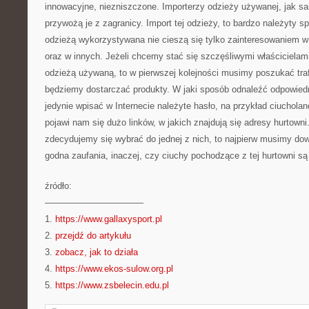
innowacyjne, niezniszczone. Importerzy odzieży używanej, jak 
przywożą je z zagranicy. Import tej odzieży, to bardzo należyty s
odzieżą wykorzystywana nie cieszą się tylko zainteresowaniem w
oraz w innych. Jeżeli chcemy stać się szczęśliwymi właścicielam
odzieżą używaną, to w pierwszej kolejności musimy poszukać trafn
będziemy dostarczać produkty. W jaki sposób odnaleźć odpowied
jedynie wpisać w Internecie należyte hasło, na przykład ciuchola
pojawi nam się dużo linków, w jakich znajdują się adresy hurtown
zdecydujemy się wybrać do jednej z nich, to najpierw musimy dowi
godna zaufania, inaczej, czy ciuchy pochodzące z tej hurtowni są
źródło:
———————————
1.
https://www.gallaxysport.pl
2.
przejdź do artykułu
3.
zobacz, jak to działa
4.
https://www.ekos-sulow.org.pl
5.
https://www.zsbelecin.edu.pl