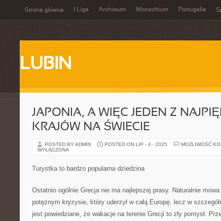
1 Liga
Archiwum
Monachium
Portugalia
Strona główna
S
LUBIN
JAPONIA, A WIĘC JEDEN Z NAJPI
KRAJÓW NA ŚWIECIE
POSTED BY ADMIN
POSTED ON LIP - 4 - 2025
MOŻLIWOŚĆ K
WYŁĄCZONA
Turystka to bardzo popularna dziedzina
Ostatnio ogólnie Grecja nie ma najlepszej prasy. Naturalnie mo
potężnym kryzysie, który uderzył w całą Europę, lecz w szczegól
jest powiedziane, że wakacje na terenie Grecji to zły pomysł. Prz