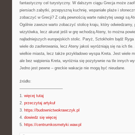
fantastyczny cel turystyczny. W dalszym ciągu Grecja może zao
piersiach zabytki, przepyszną kuchnię, wspaniałe plaże i słonec
zobaczyć w Grecji? Z całą pewnością warte należytej uwagi są Ate
Ogólnie zawsze warto zobaczyć stolicę kraju, który odwiedzamy,
wizytówka, lecz akurat jeśli w grę wchodzą Ateny, to można powie
najładniejszych europejskich stolic. Paryż, Sztokholm bądź Ryga 
wiele do zaoferowania, lecz Ateny jakoś wyróżniają się na ich tle.
wielkie miasta, lecz także przykładowo wyspa Kreta. Jest wiele 
ale bez wątpienia Kreta, wyróżnia się pozytywnie na tle innych wy
Jedno jest pewne – greckie wakacje nie mogą być nieudane.
źródło:
———————————
1.
więcej tutaj
2.
przeczytaj artykuł
3.
https://budownictwokrawczyk.pl
4.
dowiedz się więcej
5.
https://centrumkosmetyki.waw.pl