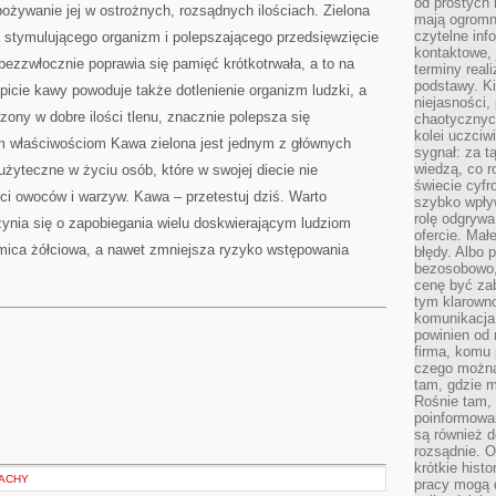
od prostych 
pożywanie jej w ostrożnych, rozsądnych ilościach. Zielona
mają ogromne
czytelne inf
 stymulującego organizm i polepszającego przedsięwzięcie
kontaktowe, 
ezzwłocznie poprawia się pamięć krótkotrwała, a to na
terminy reali
podstawy. Ki
icie kawy powoduje także dotlenienie organizm ludzki, a
niejasności,
zony w dobre ilości tlenu, znacznie polepsza się
chaotycznych
kolei uczciw
im właściwościom Kawa zielona jest jednym z głównych
sygnał: za t
wiedzą, co r
użyteczne w życiu osób, które w swojej diecie nie
świecie cyfr
ści owoców i warzyw. Kawa – przetestuj dziś. Warto
szybko wpły
rolę odgrywa
ynia się o zapobiegania wielu doskwierającym ludziom
ofercie. Mał
mica żółciowa, a nawet zmniejsza ryzyko wstępowania
błędy. Albo p
bezosobowo,
cenę być zab
tym klarowno
komunikacja 
powinien od 
firma, komu 
czego można 
tam, gdzie m
Rośnie tam, 
poinformowan
są również 
rozsądnie. Op
krótkie hist
DACHY
pracy mogą d