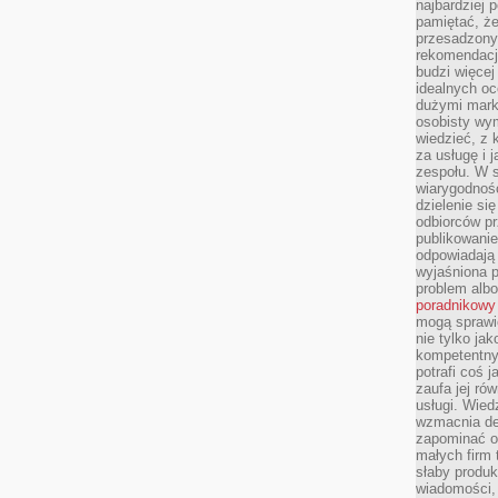
najbardziej 
pamiętać, że
przesadzony
rekomendacj
budzi więcej 
idealnych oc
dużymi mark
osobisty wymi
wiedzieć, z 
za usługę i 
zespołu. W 
wiarygodnoś
dzielenie si
odbiorców pr
publikowanie
odpowiadają 
wyjaśniona 
problem albo
poradnikowy
mogą sprawi
nie tylko ja
kompetentny 
potrafi coś 
zaufa jej ró
usługi. Wied
wzmacnia de
zapominać o 
małych firm t
słaby produk
wiadomości,