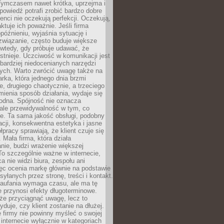
 Tymczasem nawet krótka, uprzejma i
owiedź potrafi zrobić bardzo dobre
ienci nie oczekują perfekcji. Oczekują,
aktuje ich poważnie. Jeśli firma
opóźnieniu, wyjaśnia sytuację i
związanie, często buduje większe
 wtedy, gdy próbuje udawać, że
istnieje. Uczciwość w komunikacji jest
bardziej niedocenianych narzędzi
ych. Warto zwrócić uwagę także na
rka, która jednego dnia brzmi
ie, drugiego chaotycznie, a trzeciego
mienia sposób działania, wydaje się
godna. Spójność nie oznacza
 ale przewidywalność w tym, co
e. Ta sama jakość obsługi, podobny
cji, konsekwentna estetyka i jasne
pracy sprawiają, że klient czuje się
 Mała firma, która działa
nie, budzi wrażenie większej
 To szczególnie ważne w internecie,
a nie widzi biura, zespołu ani
ęc ocenia markę głównie na podstawie
yłanych przez stronę, treści i kontakt.
aufania wymaga czasu, ale ma tę
 przynosi efekty długoterminowe.
e przyciągnąć uwagę, lecz to
yduje, czy klient zostanie na dłużej.
 firmy nie powinny myśleć o swojej
internecie wyłącznie w kategoriach