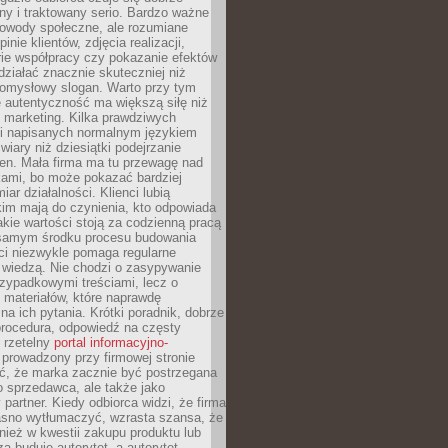
y i traktowany serio. Bardzo ważne
dowody społeczne, ale rozumiane
inie klientów, zdjęcia realizacji,
orie współpracy czy pokazanie efektów
ziałać znacznie skuteczniej niż
pomysłowy slogan. Warto przy tym
 autentyczność ma większą siłę niż
 marketing. Kilka prawdziwych
i napisanych normalnym językiem
wiary niż dziesiątki podejrzanie
en. Mała firma ma tu przewagę nad
ami, bo może pokazać bardziej
ar działalności. Klienci lubią
kim mają do czynienia, kto odpowiada
jakie wartości stoją za codzienną pracą
samym środku procesu budowania
ci niezwykle pomaga regularne
ę wiedzą. Nie chodzi o zasypywanie
zypadkowymi treściami, lecz o
 materiałów, które naprawdę
na ich pytania. Krótki poradnik, dobrze
procedura, odpowiedź na częsty
 rzetelny
portal informacyjno-
prowadzony przy firmowej stronie
ć, że marka zacznie być postrzegana
ko sprzedawca, ale także jako
partner. Kiedy odbiorca widzi, że firma
jasno wytłumaczyć, wzrasta szansa, że
wnież w kwestii zakupu produktu lub
za buduje autorytet, a autorytet