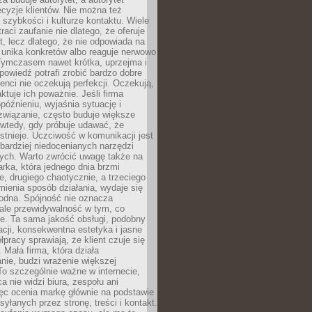
cyzje klientów. Nie można też
szybkości i kulturze kontaktu. Wiele
raci zaufanie nie dlatego, że oferuje
t, lecz dlatego, że nie odpowiada na
 unika konkretów albo reaguje nerwowo
 Tymczasem nawet krótka, uprzejma i
owiedź potrafi zrobić bardzo dobre
ienci nie oczekują perfekcji. Oczekują,
aktuje ich poważnie. Jeśli firma
opóźnieniu, wyjaśnia sytuację i
związanie, często buduje większe
 wtedy, gdy próbuje udawać, że
istnieje. Uczciwość w komunikacji jest
bardziej niedocenianych narzędzi
ych. Warto zwrócić uwagę także na
rka, która jednego dnia brzmi
ie, drugiego chaotycznie, a trzeciego
mienia sposób działania, wydaje się
godna. Spójność nie oznacza
 ale przewidywalność w tym, co
e. Ta sama jakość obsługi, podobny
cji, konsekwentna estetyka i jasne
pracy sprawiają, że klient czuje się
 Mała firma, która działa
nie, budzi wrażenie większej
 To szczególnie ważne w internecie,
a nie widzi biura, zespołu ani
ęc ocenia markę głównie na podstawie
yłanych przez stronę, treści i kontakt.