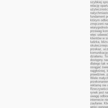
szybkiej spr
relację opart
użyteczności
natychmiasto
fundament po
którym odbio
zmęczeni na
wiarygodność
przewag kon
więc udawać 
klientów w s
ludzka, bliż
skuteczniejs
przekaz, ucz
komunikację,
działaniu. T
dostępny na
dlatego tak w
osiągać świe
najgłośniej, 
prawdziwe, 
Wiele małych
przekonanie
reklamę nie 
Rzeczywiście
rynek jest 
uwagę odbior
internecie n
zaufanie. Kli
wróci ponown