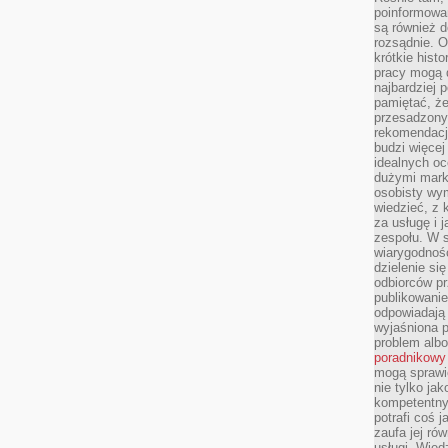
poinformowan
są również 
rozsądnie. Op
krótkie hist
pracy mogą d
najbardziej 
pamiętać, że
przesadzony
rekomendacj
budzi więcej 
idealnych oc
dużymi mark
osobisty wymi
wiedzieć, z 
za usługę i 
zespołu. W 
wiarygodnoś
dzielenie si
odbiorców pr
publikowanie
odpowiadają 
wyjaśniona 
problem albo
poradnikowy
mogą sprawi
nie tylko ja
kompetentny 
potrafi coś 
zaufa jej ró
usługi. Wied