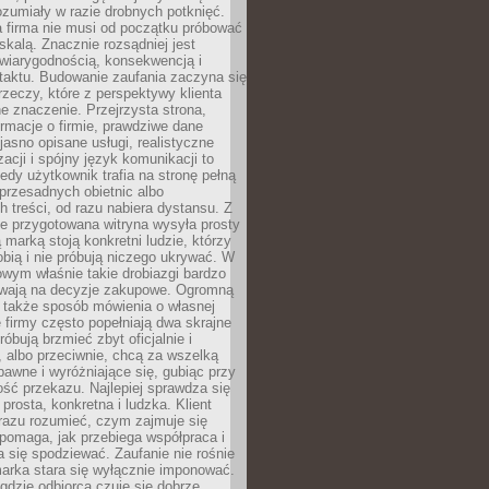
ozumiały w razie drobnych potknięć.
 firma nie musi od początku próbować
kalą. Znacznie rozsądniej jest
wiarygodnością, konsekwencją i
taktu. Budowanie zaufania zaczyna się
rzeczy, które z perspektywy klienta
 znaczenie. Przejrzysta strona,
ormacje o firmie, prawdziwe dane
jasno opisane usługi, realistyczne
zacji i spójny język komunikacji to
edy użytkownik trafia na stronę pełną
 przesadnych obietnic albo
 treści, od razu nabiera dystansu. Z
ie przygotowana witryna wysyła prosty
ą marką stoją konkretni ludzie, którzy
obią i nie próbują niczego ukrywać. W
owym właśnie takie drobiazgi bardzo
wają na decyzje zakupowe. Ogromną
 także sposób mówienia o własnej
e firmy często popełniają dwa skrajne
róbują brzmieć zbyt oficjalnie i
 albo przeciwnie, chcą za wszelką
awne i wyróżniające się, gubiąc przy
ść przekazu. Najlepiej sprawdza się
prosta, konkretna i ludzka. Klient
razu rozumieć, czym zajmuje się
pomaga, jak przebiega współpraca i
się spodziewać. Zaufanie nie rośnie
arka stara się wyłącznie imponować.
gdzie odbiorca czuje się dobrze