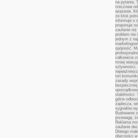
na pytania.
rzeczowa odp
wrażenie. Kl
że ktoś potr
informuje o 
proponuje ro
zaufanie niż
problem nie 
jednym z naj
marketingow
spójność. Ma
profesjonaln
całkowicie z
mniej wiary
sztywności,
najważniejsz
ton komunika
zasady współ
bezpieczniej.
uporządkowa
stabilności.
gdzie odbiorc
zaplecza, wi
sygnałów wys
Budowanie z
przewagę, że
Reklama moż
zaufanie dec
Dlatego małe
obecności w 