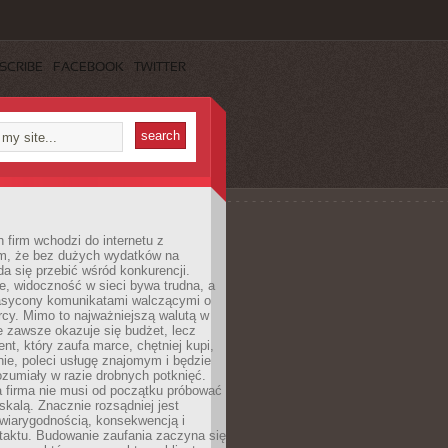
SCRIBE
FACEBOOK
TWITTER
 firm wchodzi do internetu z
m, że bez dużych wydatków na
da się przebić wśród konkurencji.
, widoczność w sieci bywa trudna, a
nasycony komunikatami walczącymi o
cy. Mimo to najważniejszą walutą w
ie zawsze okazuje się budżet, lecz
ent, który zaufa marce, chętniej kupi,
ie, poleci usługę znajomym i będzie
ozumiały w razie drobnych potknięć.
 firma nie musi od początku próbować
kalą. Znacznie rozsądniej jest
wiarygodnością, konsekwencją i
taktu. Budowanie zaufania zaczyna się