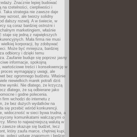
zedaży. Znacznie lepiej budować
ą na rzetelności, cierpliwości i
. Taka strategia nie zawsze daje
wy wzrost, ale tworzy solidny
d dalszy rozwój. A w świecie, w
rcy są coraz bardziej ostrożni i
chalnym marketingiem, właśnie
 staje się jedną z największych
kurencyjnych. Mała firma nie musi
wielkiej korporacji, by zdobywać
ieci. Może być mniejsza, bardziej
sza odbiorcy i dzięki temu
za. Zaufanie buduje się poprzez jasny
ciwe informacje, spokojną
 wartościowe treści i konsekwencję w
o proces wymagający uwagi, ale
wet bez ogromnego budżetu. Właśnie
iele niewielkich marek potrafi dziś
tne wyniki. Nie dlatego, że krzyczą
lecz dlatego, że są odbierane jako
pomocne i godne polecenia.
 firm wchodzi do internetu z
m, że bez dużych wydatków na
da się przebić wśród konkurencji.
, widoczność w sieci bywa trudna, a
nasycony komunikatami walczącymi o
cy. Mimo to najważniejszą walutą w
ie zawsze okazuje się budżet, lecz
ent, który zaufa marce, chętniej kupi,
ie, poleci usługę znajomym i będzie