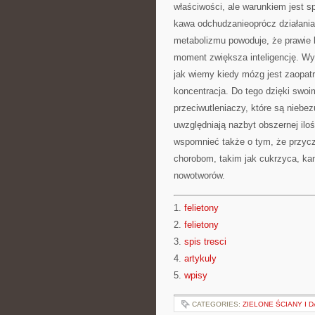
właściwości, ale warunkiem jest s
kawa odchudzanieoprócz działania
metabolizmu powoduje, że prawie b
moment zwiększa inteligencję. Wyp
jak wiemy kiedy mózg jest zaopatr
koncentracja. Do tego dzięki swo
przeciwutleniaczy, które są niebez
uwzględniają nazbyt obszernej ilo
wspomnieć także o tym, że przycz
chorobom, takim jak cukrzyca, ka
nowotworów.
1.
felietony
2.
felietony
3.
spis tresci
4.
artykuly
5.
wpisy
CATEGORIES:
ZIELONE ŚCIANY I 