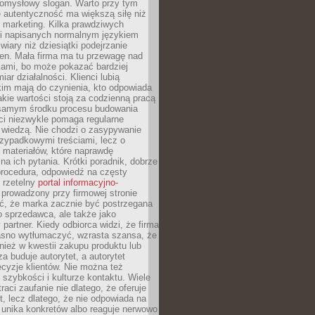
pomysłowy slogan. Warto przy tym
 autentyczność ma większą siłę niż
 marketing. Kilka prawdziwych
i napisanych normalnym językiem
wiary niż dziesiątki podejrzanie
en. Mała firma ma tu przewagę nad
ami, bo może pokazać bardziej
ar działalności. Klienci lubią
kim mają do czynienia, kto odpowiada
jakie wartości stoją za codzienną pracą
samym środku procesu budowania
ci niezwykle pomaga regularne
ę wiedzą. Nie chodzi o zasypywanie
zypadkowymi treściami, lecz o
 materiałów, które naprawdę
na ich pytania. Krótki poradnik, dobrze
procedura, odpowiedź na częsty
 rzetelny
portal informacyjno-
prowadzony przy firmowej stronie
ć, że marka zacznie być postrzegana
ko sprzedawca, ale także jako
partner. Kiedy odbiorca widzi, że firma
jasno wytłumaczyć, wzrasta szansa, że
wnież w kwestii zakupu produktu lub
za buduje autorytet, a autorytet
cyzje klientów. Nie można też
szybkości i kulturze kontaktu. Wiele
raci zaufanie nie dlatego, że oferuje
t, lecz dlatego, że nie odpowiada na
 unika konkretów albo reaguje nerwowo