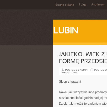
1 Liga
Archiwum
Strona główna
LUBIN
JAKIEKOLWIEK 
FORMĘ PRZEDSIĘ
POSTED BY ADMIN
POSTED ON 
WYŁĄCZONA
Sklep z kawami
Kawa, jak wszystkie inne produkty
niezliczone ilości godzin nad jej 
Dzięki takim otóż to badaniom wi