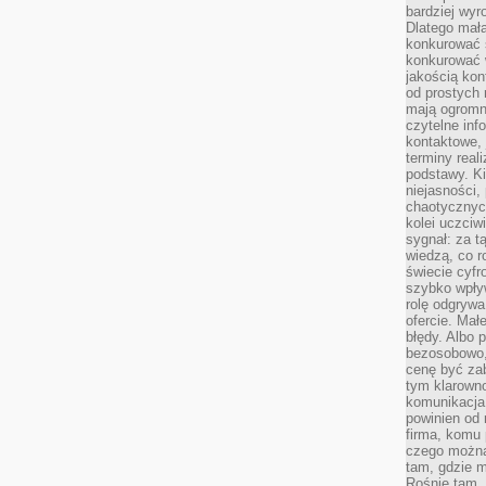
bardziej wyr
Dlatego mała
konkurować s
konkurować 
jakością kon
od prostych 
mają ogromne
czytelne inf
kontaktowe, 
terminy reali
podstawy. Ki
niejasności,
chaotycznych
kolei uczciw
sygnał: za t
wiedzą, co r
świecie cyfr
szybko wpły
rolę odgrywa
ofercie. Mał
błędy. Albo p
bezosobowo,
cenę być zab
tym klarowno
komunikacja 
powinien od 
firma, komu 
czego można 
tam, gdzie m
Rośnie tam, 