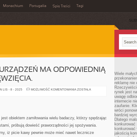
Monachium
Portugalia
Tagi
Spis Treści
SUB
Z URZĄDZEŃ MA ODPOWIEDNIĄ
Wiele małych
WZIĘCIA.
przekonanie
reklamę nie 
Rzeczywiście
JAKIEKOLWIEK
LIS - 8 - 2025
MOŻLIWOŚĆ KOMENTOWANIA
ZOSTAŁA
rynek jest 
Z
URZĄDZEŃ
uwagę odbior
MA
internecie n
ODPOWIEDNIĄ
zaufanie. Kli
FORMĘ
PRZEDSIĘWZIĘCIA.
wróci ponown
bardziej wyr
 jest obiektem zamiłowania wielu badaczy, którzy spędzając
Dlatego mała
konkurować s
testami, próbują dowieść praworządności jej spożywania.
konkurować 
emy, iż picie kawy pewnie może mieć nawet lecznicze
jakością kon