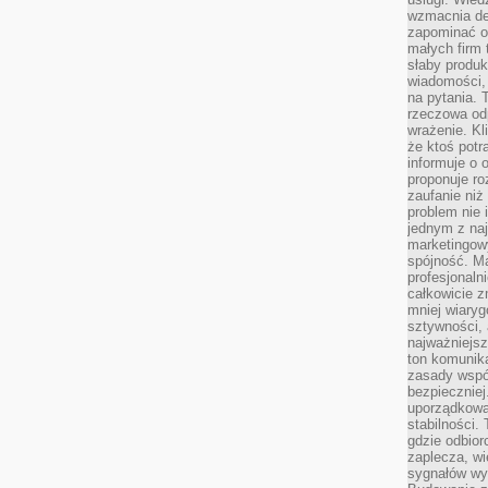
wzmacnia de
zapominać o 
małych firm t
słaby produk
wiadomości,
na pytania.
rzeczowa odp
wrażenie. Kl
że ktoś potr
informuje o 
proponuje ro
zaufanie niż
problem nie 
jednym z naj
marketingow
spójność. Ma
profesjonaln
całkowicie z
mniej wiary
sztywności,
najważniejsz
ton komunika
zasady współ
bezpieczniej.
uporządkowa
stabilności.
gdzie odbiorc
zaplecza, wi
sygnałów wys