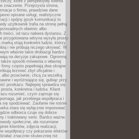
rzeczy, które z perspektywy klienta
 znaczenie. Przejrzysta strona,
ormacje o firmie, prawdziwe dane
jasno opisane usługi, realistyczne
zacji i spójny język komunikacji to
edy użytkownik trafia na stronę pełną
 przesadnych obietnic albo
 treści, od razu nabiera dystansu. Z
ie przygotowana witryna wysyła prosty
ą marką stoją konkretni ludzie, którzy
obią i nie próbują niczego ukrywać. W
owym właśnie takie drobiazgi bardzo
wają na decyzje zakupowe. Ogromną
 także sposób mówienia o własnej
e firmy często popełniają dwa skrajne
róbują brzmieć zbyt oficjalnie i
 albo przeciwnie, chcą za wszelką
awne i wyróżniające się, gubiąc przy
ść przekazu. Najlepiej sprawdza się
prosta, konkretna i ludzka. Klient
razu rozumieć, czym zajmuje się
pomaga, jak przebiega współpraca i
się spodziewać. Zaufanie nie rośnie
arka stara się wyłącznie imponować.
gdzie odbiorca czuje się dobrze
y i traktowany serio. Bardzo ważne
dowody społeczne, ale rozumiane
inie klientów, zdjęcia realizacji,
orie współpracy czy pokazanie efektów
ziałać znacznie skuteczniej niż