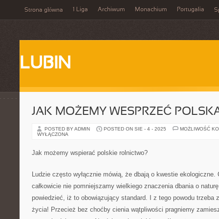
1 Liga
Archiwum
Monachium
Portugalia
Strona główna
S
LUBIN
JAK MOŻEMY WESPRZEĆ POLSKĄ
POSTED BY ADMIN
POSTED ON SIE - 4 - 2025
MOŻLIWOŚĆ K
WYŁĄCZONA
Jak możemy wspierać polskie rolnictwo?
Ludzie często wyłącznie mówią, że dbają o kwestie ekologiczne.
całkowicie nie pomniejszamy wielkiego znaczenia dbania o naturę
powiedzieć, iż to obowiązujący standard. I z tego powodu trzeba 
życia! Przecież bez choćby cienia wątpliwości pragniemy zamies