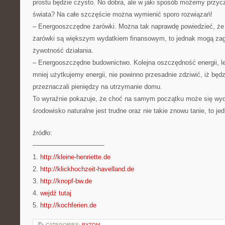
prostu będzie czysto. No dobra, ale w jaki sposób możemy przycz
świata? Na całe szczęście można wymienić sporo rozwiązań!
– Energooszczędne żarówki. Można tak naprawdę powiedzieć, ż
żarówki są większym wydatkiem finansowym, to jednak mogą zag
żywotność działania.
– Energooszczędne budownictwo. Kolejna oszczędność energii, lec
mniej użytkujemy energii, nie powinno przesadnie zdziwić, iż będ
przeznaczali pieniędzy na utrzymanie domu.
To wyraźnie pokazuje, że choć na samym początku może się wyd
środowisko naturalne jest trudne oraz nie takie znowu tanie, to jed
źródło:
———————————
1.
http://kleine-henriette.de
2.
http://klickhochzeit-havelland.de
3.
http://knopf-bw.de
4.
wejdź tutaj
5.
http://kochferien.de
CATEGORIES:
BYTOM