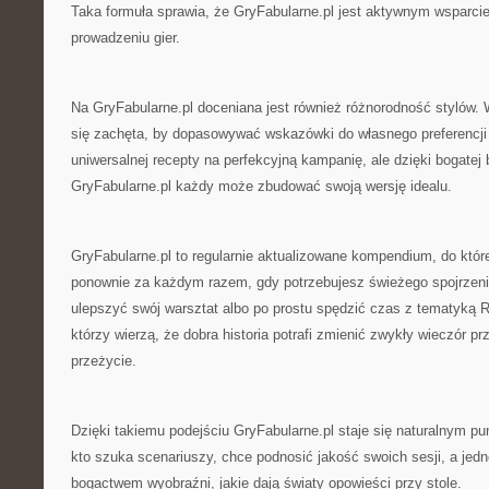
Taka formuła sprawia, że GryFabularne.pl jest aktywnym wsparc
prowadzeniu gier.
Na GryFabularne.pl doceniana jest również różnorodność stylów. 
się zachęta, by dopasowywać wskazówki do własnego preferencji 
uniwersalnej recepty na perfekcyjną kampanię, ale dzięki bogatej 
GryFabularne.pl każdy może zbudować swoją wersję idealu.
GryFabularne.pl to regularnie aktualizowane kompendium, do kt
ponownie za każdym razem, gdy potrzebujesz świeżego spojrzen
ulepszyć swój warsztat albo po prostu spędzić czas z tematyką 
którzy wierzą, że dobra historia potrafi zmienić zwykły wieczór p
przeżycie.
Dzięki takiemu podejściu GryFabularne.pl staje się naturalnym pu
kto szuka scenariuszy, chce podnosić jakość swoich sesji, a jed
bogactwem wyobraźni, jakie dają światy opowieści przy stole.