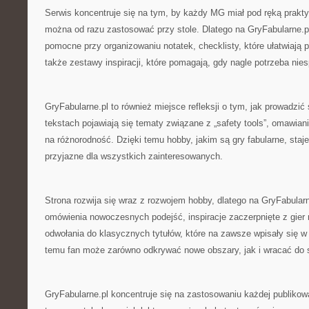
Serwis koncentruje się na tym, by każdy MG miał pod ręką prakty
można od razu zastosować przy stole. Dlatego na GryFabularne.pl
pomocne przy organizowaniu notatek, checklisty, które ułatwiają 
także zestawy inspiracji, które pomagają, gdy nagle potrzeba ni
GryFabularne.pl to również miejsce refleksji o tym, jak prowadzić
tekstach pojawiają się tematy związane z „safety tools”, omawian
na różnorodność. Dzięki temu hobby, jakim są gry fabularne, staje
przyjazne dla wszystkich zainteresowanych.
Strona rozwija się wraz z rozwojem hobby, dlatego na GryFabular
omówienia nowoczesnych podejść, inspiracje zaczerpnięte z gier 
odwołania do klasycznych tytułów, które na zawsze wpisały się w h
temu fan może zarówno odkrywać nowe obszary, jak i wracać do
GryFabularne.pl koncentruje się na zastosowaniu każdej publikowa