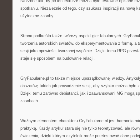
tworzone tak, by po ich lekturze można było testować opisane r
spotkaniu. Niezależnie od tego, czy szukasz inspiracji na nową k
użyteczne zasoby.
Strona podkreśla także twórczy aspekt gier fabularnych. GryFabu
tworzenia autorskich światów, do eksperymentowania z formą, a t
sesji jako opowieści tworzonej wspólnie. Dzięki temu RPG przesta
staje się sposobem na budowanie relacji.
GryFabularne.pl to także miejsce uporządkowanej wiedzy. Artykuł
obszarów, takich jak prowadzenie sesji, aby szybko można było zn
Dzięki temu zarówno debiutanci, jak i zaawansowani MG mogą sp
zasobach.
Ważnym elementem charakteru GryFabularne.pl jest harmonia m
praktyką. Każdy artykuł stara się nie tylko teoretyzować, ale ró
ćwiczenia, dzięki którym czytelnik może przetestować dane podej