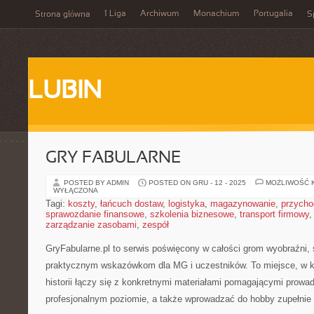
1 Liga
Archiwum
Monachium
Portugalia
Strona główna
S
LUBIN
GRY FABULARNE
POSTED BY ADMIN
POSTED ON GRU - 12 - 2025
MOŻLIWOŚĆ 
WYŁĄCZONA
Tagi:
koszty
,
łańcuch dostaw
,
logistyka
,
magazynowanie
,
przycho
sprawozdanie finansowe
,
szkolenia biznesowe
,
transport firmowy
zarządzanie zasobami
,
zespół
GryFabularne.pl to serwis poświęcony w całości grom wyobraźni,
praktycznym wskazówkom dla MG i uczestników. To miejsce, w k
historii łączy się z konkretnymi materiałami pomagającymi prowa
profesjonalnym poziomie, a także wprowadzać do hobby zupełnie