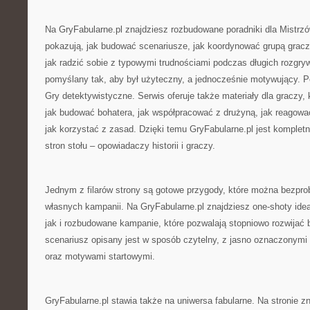
Na GryFabularne.pl znajdziesz rozbudowane poradniki dla Mistrzó
pokazują, jak budować scenariusze, jak koordynować grupą gracz
jak radzić sobie z typowymi trudnościami podczas długich rozgry
pomyślany tak, aby był użyteczny, a jednocześnie motywujący.
Gry detektywistyczne. Serwis oferuje także materiały dla graczy, 
jak budować bohatera, jak współpracować z drużyną, jak reagować
jak korzystać z zasad. Dzięki temu GryFabularne.pl jest komple
stron stołu – opowiadaczy historii i graczy.
Jednym z filarów strony są gotowe przygody, które można bezpr
własnych kampanii. Na GryFabularne.pl znajdziesz one-shoty idea
jak i rozbudowane kampanie, które pozwalają stopniowo rozwijać 
scenariusz opisany jest w sposób czytelny, z jasno oznaczonymi
oraz motywami startowymi.
GryFabularne.pl stawia także na uniwersa fabularne. Na stronie z