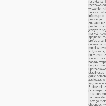
na pytania.
rzeczowa odp
wrażenie. Kl
że ktoś potr
informuje o 
proponuje ro
zaufanie niż
problem nie 
jednym z naj
marketingow
spójność. Ma
profesjonaln
całkowicie z
mniej wiary
sztywności,
najważniejsz
ton komunika
zasady współ
bezpieczniej.
uporządkowa
stabilności.
gdzie odbiorc
zaplecza, wi
sygnałów wys
Budowanie z
przewagę, że
Reklama moż
zaufanie dec
Dlatego małe
obecności w 