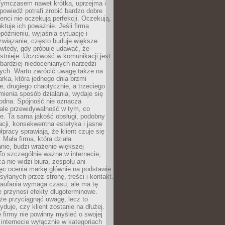
 Tymczasem nawet krótka, uprzejma i
owiedź potrafi zrobić bardzo dobre
ienci nie oczekują perfekcji. Oczekują,
aktuje ich poważnie. Jeśli firma
opóźnieniu, wyjaśnia sytuację i
związanie, często buduje większe
 wtedy, gdy próbuje udawać, że
istnieje. Uczciwość w komunikacji jest
bardziej niedocenianych narzędzi
ych. Warto zwrócić uwagę także na
rka, która jednego dnia brzmi
ie, drugiego chaotycznie, a trzeciego
mienia sposób działania, wydaje się
godna. Spójność nie oznacza
 ale przewidywalność w tym, co
e. Ta sama jakość obsługi, podobny
cji, konsekwentna estetyka i jasne
pracy sprawiają, że klient czuje się
 Mała firma, która działa
nie, budzi wrażenie większej
 To szczególnie ważne w internecie,
a nie widzi biura, zespołu ani
ęc ocenia markę głównie na podstawie
yłanych przez stronę, treści i kontakt.
aufania wymaga czasu, ale ma tę
 przynosi efekty długoterminowe.
e przyciągnąć uwagę, lecz to
yduje, czy klient zostanie na dłużej.
 firmy nie powinny myśleć o swojej
internecie wyłącznie w kategoriach