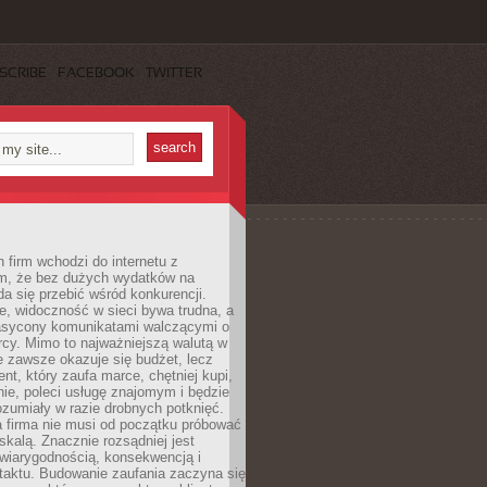
SCRIBE
FACEBOOK
TWITTER
 firm wchodzi do internetu z
m, że bez dużych wydatków na
da się przebić wśród konkurencji.
, widoczność w sieci bywa trudna, a
nasycony komunikatami walczącymi o
cy. Mimo to najważniejszą walutą w
ie zawsze okazuje się budżet, lecz
ent, który zaufa marce, chętniej kupi,
ie, poleci usługę znajomym i będzie
ozumiały w razie drobnych potknięć.
 firma nie musi od początku próbować
kalą. Znacznie rozsądniej jest
wiarygodnością, konsekwencją i
taktu. Budowanie zaufania zaczyna się