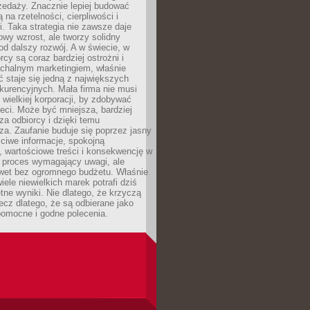
zedaży. Znacznie lepiej budować
ą na rzetelności, cierpliwości i
. Taka strategia nie zawsze daje
wy wzrost, ale tworzy solidny
d dalszy rozwój. A w świecie, w
rcy są coraz bardziej ostrożni i
chalnym marketingiem, właśnie
 staje się jedną z największych
kurencyjnych. Mała firma nie musi
wielkiej korporacji, by zdobywać
ieci. Może być mniejsza, bardziej
sza odbiorcy i dzięki temu
za. Zaufanie buduje się poprzez jasny
ciwe informacje, spokojną
 wartościowe treści i konsekwencję w
o proces wymagający uwagi, ale
wet bez ogromnego budżetu. Właśnie
iele niewielkich marek potrafi dziś
tne wyniki. Nie dlatego, że krzyczą
lecz dlatego, że są odbierane jako
pomocne i godne polecenia.