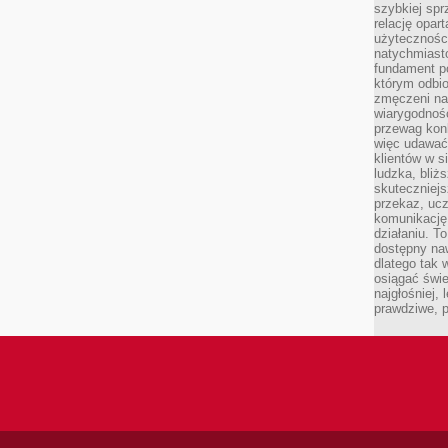
szybkiej spr
relację opart
użyteczności
natychmiasto
fundament po
którym odbio
zmęczeni na
wiarygodność
przewag kon
więc udawać 
klientów w s
ludzka, bliż
skuteczniejs
przekaz, ucz
komunikację,
działaniu. T
dostępny na
dlatego tak w
osiągać świe
najgłośniej, 
prawdziwe, 