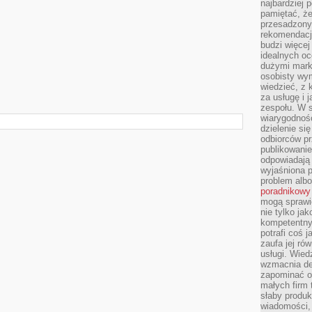
najbardziej 
pamiętać, że
przesadzony
rekomendacj
budzi więcej 
idealnych oc
dużymi mark
osobisty wymi
wiedzieć, z 
za usługę i 
zespołu. W 
wiarygodnoś
dzielenie si
odbiorców pr
publikowanie
odpowiadają 
wyjaśniona 
problem albo
poradnikowy
mogą sprawi
nie tylko ja
kompetentny 
potrafi coś 
zaufa jej ró
usługi. Wied
wzmacnia de
zapominać o 
małych firm t
słaby produk
wiadomości,