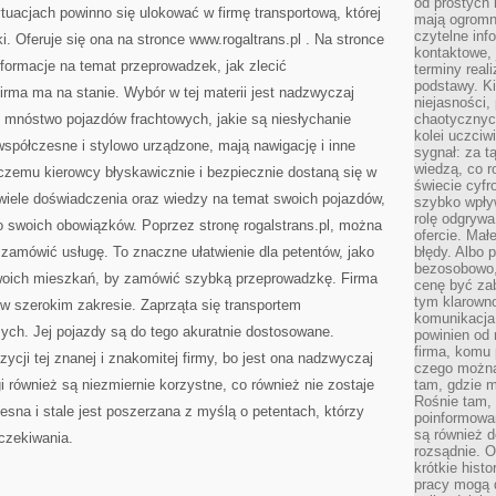
od prostych 
tuacjach powinno się ulokować w firmę transportową, której
mają ogromne
czytelne inf
i. Oferuje się ona na stronce www.rogaltrans.pl
. Na stronce
kontaktowe, 
nformacje na temat przeprowadzek, jak zlecić
terminy reali
podstawy. Ki
rma ma na stanie. Wybór w tej materii jest nadzwyczaj
niejasności,
e mnóstwo pojazdów frachtowych, jakie są niesłychanie
chaotycznych
kolei uczciw
spółczesne i stylowo urządzone, mają nawigację i inne
sygnał: za t
wiedzą, co r
czemu kierowcy błyskawicznie i bezpiecznie dostaną się w
świecie cyfr
wiele doświadczenia oraz wiedzy na temat swoich pojazdów,
szybko wpły
rolę odgrywa
 swoich obowiązków. Poprzez stronę rogalstrans.pl, można
ofercie. Mał
 zamówić usługę. To znaczne ułatwienie dla petentów, jako
błędy. Albo p
bezosobowo,
oich mieszkań, by zamówić szybką przeprowadzkę. Firma
cenę być zab
tym klarowno
 w szerokim zakresie. Zaprząta się transportem
komunikacja 
ych. Jej pojazdy są do tego akuratnie dostosowane.
powinien od 
firma, komu 
ycji tej znanej i znakomitej firmy, bo jest ona nadzwyczaj
czego można 
i również są niezmiernie korzystne, co również nie zostaje
tam, gdzie m
Rośnie tam, 
esna i stale jest poszerzana z myślą o petentach, którzy
poinformowan
są również 
czekiwania.
rozsądnie. Op
krótkie hist
pracy mogą d