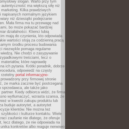
pomysłowy slogan. Warto przy tym
 autentyczność ma większą siłę niż
 marketing. Kilka prawdziwych
i napisanych normalnym językiem
wiary niż dziesiątki podejrzanie
en. Mała firma ma tu przewagę nad
ami, bo może pokazać bardziej
ar działalności. Klienci lubią
kim mają do czynienia, kto odpowiada
jakie wartości stoją za codzienną pracą
samym środku procesu budowania
ci niezwykle pomaga regularne
ę wiedzą. Nie chodzi o zasypywanie
zypadkowymi treściami, lecz o
 materiałów, które naprawdę
na ich pytania. Krótki poradnik, dobrze
procedura, odpowiedź na częsty
 rzetelny
portal informacyjno-
prowadzony przy firmowej stronie
ć, że marka zacznie być postrzegana
ko sprzedawca, ale także jako
partner. Kiedy odbiorca widzi, że firma
jasno wytłumaczyć, wzrasta szansa, że
wnież w kwestii zakupu produktu lub
za buduje autorytet, a autorytet
cyzje klientów. Nie można też
szybkości i kulturze kontaktu. Wiele
raci zaufanie nie dlatego, że oferuje
t, lecz dlatego, że nie odpowiada na
 unika konkretów albo reaguje nerwowo