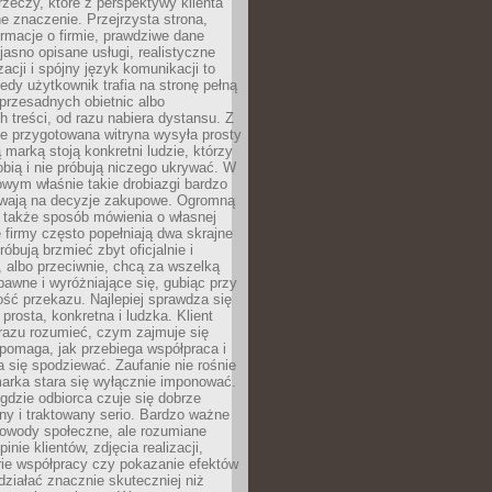
rzeczy, które z perspektywy klienta
 znaczenie. Przejrzysta strona,
ormacje o firmie, prawdziwe dane
jasno opisane usługi, realistyczne
zacji i spójny język komunikacji to
edy użytkownik trafia na stronę pełną
 przesadnych obietnic albo
 treści, od razu nabiera dystansu. Z
ie przygotowana witryna wysyła prosty
ą marką stoją konkretni ludzie, którzy
obią i nie próbują niczego ukrywać. W
owym właśnie takie drobiazgi bardzo
wają na decyzje zakupowe. Ogromną
 także sposób mówienia o własnej
e firmy często popełniają dwa skrajne
róbują brzmieć zbyt oficjalnie i
 albo przeciwnie, chcą za wszelką
awne i wyróżniające się, gubiąc przy
ść przekazu. Najlepiej sprawdza się
prosta, konkretna i ludzka. Klient
razu rozumieć, czym zajmuje się
pomaga, jak przebiega współpraca i
się spodziewać. Zaufanie nie rośnie
arka stara się wyłącznie imponować.
gdzie odbiorca czuje się dobrze
y i traktowany serio. Bardzo ważne
dowody społeczne, ale rozumiane
inie klientów, zdjęcia realizacji,
orie współpracy czy pokazanie efektów
ziałać znacznie skuteczniej niż