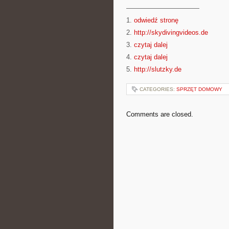
———————————
1.
odwiedź stronę
2.
http://skydivingvideos.de
3.
czytaj dalej
4.
czytaj dalej
5.
http://slutzky.de
CATEGORIES:
SPRZĘT DOMOWY
Comments are closed.