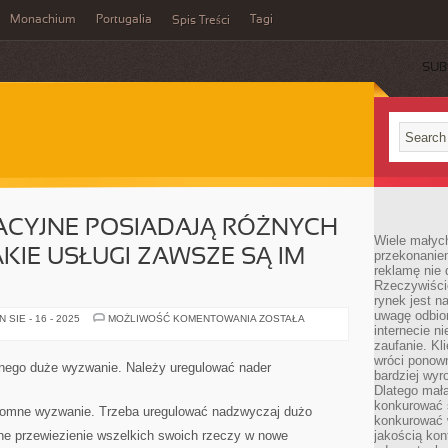
Monachium
Portugalia
Tagi
Spis Treści
SUB
ACYJNE POSIADAJĄ RÓŻNYCH
Wiele małych
KIE USŁUGI ZAWSZE SĄ IM
przekonanie
reklamę nie 
Rzeczywiście
rynek jest 
uwagę odbior
FIRMY
SIE - 16 - 2025
MOŻLIWOŚĆ KOMENTOWANIA
ZOSTAŁA
KOMUNIKACYJNE
internecie n
POSIADAJĄ
zaufanie. Kli
RÓŻNYCH
wróci ponown
KLIENTÓW,
dnego duże wyzwanie. Należy uregulować nader
BO
bardziej wyr
TAKIE
Dlatego mała
USŁUGI
konkurować s
ZAWSZE
romne wyzwanie. Trzeba uregulować nadzwyczaj dużo
SĄ
konkurować 
IM
ne przewiezienie wszelkich swoich rzeczy w nowe
jakością kon
POTRZEBNE