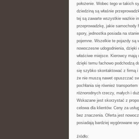
położenie. Wobec tego w takich sy
dziedziną są właśnie przeprowadzk
tej są zawarte wszystkie ważkie i
przeprowadzkę, jakie samochody fi
spory, jednostka posiada na stani
pojemne. Wszelkie te pojazdy są w
nowoczesne udogodnienia, dzięki 
właściwe miejsce. Kierowcy mają 
dzięki temu fachowo podchodzą do
się szybko skontaktować z firmą i
że nie muszą nawet opuszczać sw
pochłania się również transportem
różnorodnych rzeczy, małych i duż
Wskazane jest skorzystać z propoz
celowa dla klientów. Ceny za usług
bez znaczenia. Oferta jest nowocz
posiadają bardziej wygórowane wy
źródło: