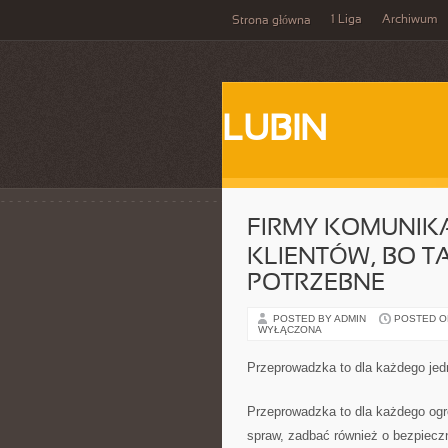
1 Liga
Archiwum
Strona główna
LUBIN
FIRMY KOMUNIK
KLIENTÓW, BO TA
POTRZEBNE
POSTED BY ADMIN
POSTED ON 
WYŁĄCZONA
Przeprowadzka to dla każdego je
Przeprowadzka to dla każdego og
spraw, zadbać również o bezpiecz