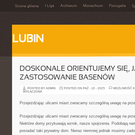
1 Liga
Archiwum
Monachium
Portugalia
Strona główna
S
LUBIN
DOSKONALE ORIENTUJEMY SIĘ, J
ZASTOSOWANIE BASENÓW
POSTED BY ADMIN
POSTED ON PAŹ - 10 - 2025
MOŻLIWOŚĆ 
WYŁĄCZONA
Przejeżdżając ulicami miast zwracamy szczególną uwagę na prz
Przejeżdżając ulicami miast zwracamy szczególną uwagę na prze
Niektóre domy przykuwają wzrok, nasze spojrzenia. Podobają na
posiadać taki prywatny dom. Nieraz niemniej jednak musimy zado