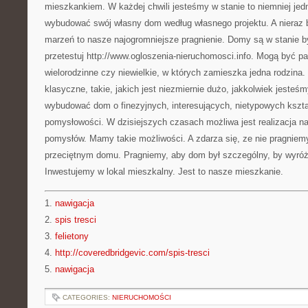
mieszkankiem. W każdej chwili jesteśmy w stanie to niemniej j
wybudować swój własny dom według własnego projektu. A nieraz
marzeń to nasze najogromniejsze pragnienie. Domy są w stanie 
przetestuj http://www.ogloszenia-nieruchomosci.info. Mogą być pa
wielorodzinne czy niewielkie, w których zamieszka jedna rodzina
klasyczne, takie, jakich jest niezmiernie dużo, jakkolwiek jesteś
wybudować dom o finezyjnych, interesujących, nietypowych kszt
pomysłowości. W dzisiejszych czasach możliwa jest realizacja 
pomysłów. Mamy takie możliwości. A zdarza się, ze nie pragnie
przeciętnym domu. Pragniemy, aby dom był szczególny, by wyróżn
Inwestujemy w lokal mieszkalny. Jest to nasze mieszkanie.
1.
nawigacja
2.
spis tresci
3.
felietony
4.
http://coveredbridgevic.com/spis-tresci
5.
nawigacja
CATEGORIES:
NIERUCHOMOŚCI