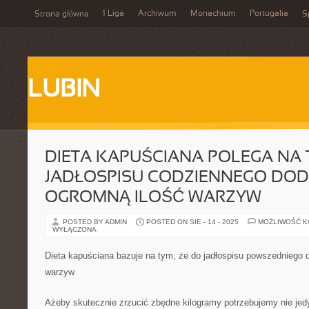
1 Liga
Archiwum
Monachium
Portugalia
Strona główna
S
LUBIN
DIETA KAPUŚCIANA POLEGA NA 
JADŁOSPISU CODZIENNEGO DODA
OGROMNĄ ILOŚĆ WARZYW
POSTED BY ADMIN
POSTED ON SIE - 14 - 2025
MOŻLIWOŚĆ 
WYŁĄCZONA
Dieta kapuściana bazuje na tym, że do jadłospisu powszedniego d
warzyw
Ażeby skutecznie zrzucić zbędne kilogramy potrzebujemy nie jed