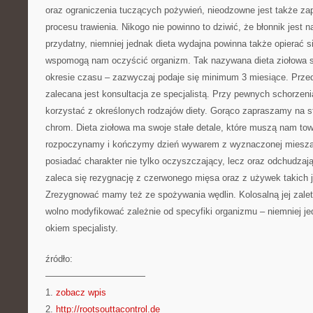
oraz ograniczenia tuczących pożywień, nieodzowne jest także za
procesu trawienia. Nikogo nie powinno to dziwić, że błonnik jest 
przydatny, niemniej jednak dieta wydajna powinna także opierać si
wspomogą nam oczyścić organizm. Tak nazywana dieta ziołowa s
okresie czasu – zazwyczaj podaje się minimum 3 miesiące. Prze
zalecana jest konsultacja ze specjalistą. Przy pewnych schorze
korzystać z określonych rodzajów diety. Gorąco zapraszamy na s
chrom. Dieta ziołowa ma swoje stałe detale, które muszą nam to
rozpoczynamy i kończymy dzień wywarem z wyznaczonej mieszank
posiadać charakter nie tylko oczyszczający, lecz oraz odchudzają
zaleca się rezygnację z czerwonego mięsa oraz z używek takich j
Zrezygnować mamy też ze spożywania wędlin. Kolosalną jej zaletą 
wolno modyfikować zależnie od specyfiki organizmu – niemniej j
okiem specjalisty.
źródło:
———————————
1.
zobacz wpis
2.
http://rootsouttacontrol.de