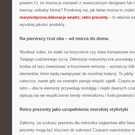
powiem Ci, że można je zestawić z nowoczesnym designem lub na
tworząc unikalny klimat? Przekonaj się, jak łatwo można to zrobi
marynistyczne,dekoracje wnętrz, retro prezenty
– to właśnie tut
wysokiej jakości produkty.
Na pierwszy rzut oka – od morza do domu
Wyobraź sobie, że statki na horyzoncie czy stare kompasowe mot
Twojego codziennego życia. Dekoracje marynistyczne pozwalają n
trzeba od razu inwestować w kosztowne remonty – wystarczy kil
elementów, które będą nawiązywać do morskiej tradycji. To jakby 
zatoczce, nawet gdy na zewnątrz panuje miejski zgiełk. Często p
retro – oba te elementy przywołują nostalgię i ciepło dawnych cz
wpisują się we współczesne trendy minimalizmu i funkcjonalności
Retro prezenty jako uzupełnienie morskiej stylistyki
Załóżmy, że szukasz prezentu dla miłośnika żeglarstwa albo fana 
prezenty mogą być kluczem do sukcesu! Czasami starośniskie m