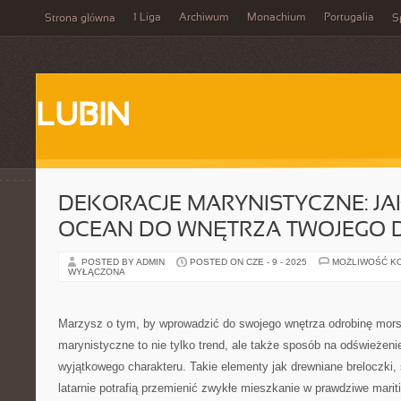
1 Liga
Archiwum
Monachium
Portugalia
Strona główna
S
LUBIN
DEKORACJE MARYNISTYCZNE: JA
OCEAN DO WNĘTRZA TWOJEGO
POSTED BY ADMIN
POSTED ON CZE - 9 - 2025
MOŻLIWOŚĆ K
WYŁĄCZONA
Marzysz o tym, by wprowadzić do swojego wnętrza odrobinę mors
marynistyczne to nie tylko trend, ale także sposób na odświeżenie 
wyjątkowego charakteru. Takie elementy jak drewniane breloczki,
latarnie potrafią przemienić zwykłe mieszkanie w prawdziwe mariti