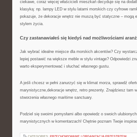
ciekawe, coraz więcej właścicieli mieszkań decyduje się na dodat
klasyką: np. lampy LED w stylu latarni morskich czy cyfrowe ramk
pokazuje, że dekoracje wnętrz nie muszą być statyczne – mogą
stylem życia.
Czy zastanawiałeś się kiedyś nad możliwościami aranż
Jak wybrać idealne miejsce dla morskich akcentów? Czy wystarc
lepiej postawić na większe meble w stylu vintage? Odpowiedzi zn
warto eksperymentować i słuchać własnego gustu.
A jeśli chcesz w pełni zanurzyć się w klimat morza, sprawdź ofert
marynistyczne,dekoracje wnętrz, retro prezenty. Znajdziesz tam 
stworzenia własnego maritime sanctuary.
Podziel się swoimi pomysłami albo opowiedz o swoich ulubionych
marynistycznych w komentarzach! Chętnie poznam Twoje inspirac
CATEGORIES:
PRZECHOWYWANIE I ORGANIZACJA PRZESTRZENI