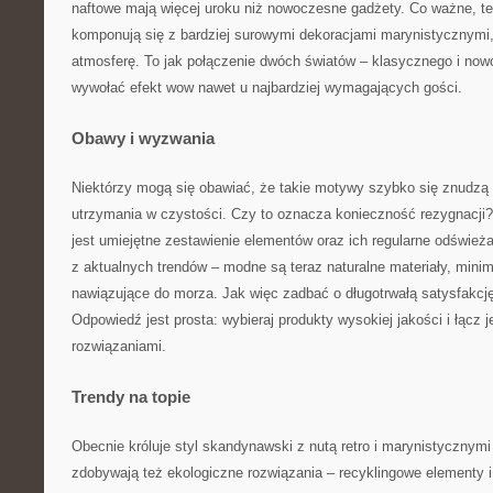
naftowe mają więcej uroku niż nowoczesne gadżety. Co ważne, te
komponują się z bardziej surowymi dekoracjami marynistycznymi,
atmosferę. To jak połączenie dwóch światów – klasycznego i no
wywołać efekt wow nawet u najbardziej wymagających gości.
Obawy i wyzwania
Niektórzy mogą się obawiać, że takie motywy szybko się znudzą 
utrzymania w czystości. Czy to oznacza konieczność rezygnacji?
jest umiejętne zestawienie elementów oraz ich regularne odśwież
z aktualnych trendów – modne są teraz naturalne materiały, minim
nawiązujące do morza. Jak więc zadbać o długotrwałą satysfakcję
Odpowiedź jest prosta: wybieraj produkty wysokiej jakości i łącz 
rozwiązaniami.
Trendy na topie
Obecnie króluje styl skandynawski z nutą retro i marynistycznym
zdobywają też ekologiczne rozwiązania – recyklingowe elementy i