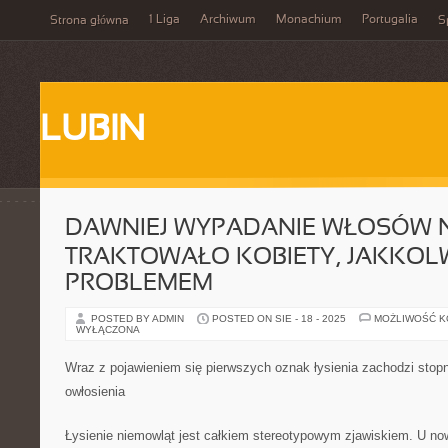
1 Liga
Archiwum
Monachium
Portugalia
Strona główna
S
LUBIN
DAWNIEJ WYPADANIE WŁOSÓW N
TRAKTOWAŁO KOBIETY, JAKKOLW
PROBLEMEM
POSTED BY ADMIN
POSTED ON SIE - 18 - 2025
MOŻLIWOŚĆ 
WYŁĄCZONA
Wraz z pojawieniem się pierwszych oznak łysienia zachodzi stop
owłosienia
Łysienie niemowląt jest całkiem stereotypowym zjawiskiem. U n