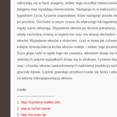
odkrywają się w fazie anagenu, wobec tego wszelkie równocześn
telogenu oraz wypadają równocześnie. Następuje to w większośc
tygodniem życia. Łysienie poporodowe, które następuje przede w
po porodzie. Dochodzi w owym czasie do większego lub łagodnie
reguły same odrastają. Wypadanie włosów po okresie pokwitania,
wtedy zachodzą zmiany w organizmie oraz ma okazję dochodzić 
włosów. Wypadanie włosów a stuleciem, czyli w miarę jak człowiek
kolejne dziesięciolecia liczba włosów maleje – wobec tego przete
Duża grupa ludzi w ogóle tego nie zauważa, albowiem dzieje się 
niektórych jedynie wypadkach dzieje się to skokowo. Łysienie łoj
oraz i choroby włosów uwarunkowanych nadmierna produkcją wydzi
gruczoły łojowe. Łojotok powoduje przetłuszczanie się skóry i w
na witrynę mikropigmentacja włosów.
źródło:
———————————
1.
http://systeme-stellen.info
2.
więcej na ten temat
3.
http://ta-stats.de