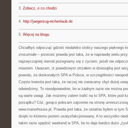
3.
Zobacz, o co chodzi
4.
http://jaegerzug-eichenlaub.de
5.
Więcej na blogu
Chciałbyś odpocząć gdzieś niedaleko stolicy naszego pięknego kr
zrozumiałe – przecież prawda jest taka, że w naprawdę wielu przy
najzwyczajniej niemal pożegnamy się z życiem, jeżeli nie odpoc
miastem. Uważam, iż prawdziwym strzałem w dziesiątkę jest wiz
powodu, że doskonałych SPA w Polsce, w szczególności nieopoda
Często kwestia jest taka, że raczej nie zwracamy zbyt dużej uwag
odwiedzimy. To nieodpowiednie, bo w żadnym razie nie można po
są warte uwagi. Jak możemy zatem trafić na to SPA, które pod 
porządku? Cóż, gorąco polecam zajrzenie na stronę umieszczon
www.manorhouse.pl. Prawda jest taka, że ostatnio byłem w tym S
dzięki to któremu jestem usatysfakcjonowany. A to wszystko nie
takim razie spędzić weekend w SPA, bo to daje bardzo dużo „zys