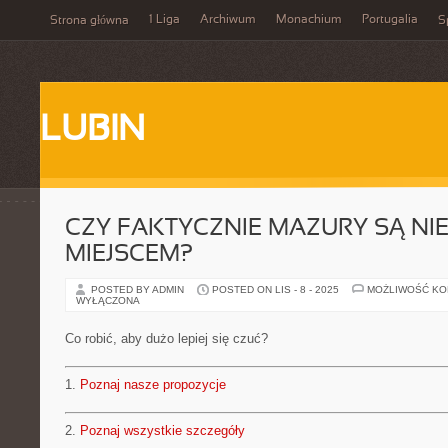
1 Liga
Archiwum
Monachium
Portugalia
Strona główna
S
LUBIN
CZY FAKTYCZNIE MAZURY SĄ N
MIEJSCEM?
POSTED BY ADMIN
POSTED ON LIS - 8 - 2025
MOŻLIWOŚĆ K
WYŁĄCZONA
Co robić, aby dużo lepiej się czuć?
1.
Poznaj nasze propozycje
2.
Poznaj wszystkie szczegóły