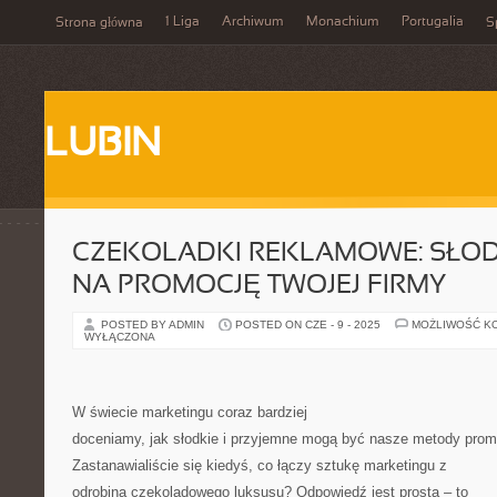
1 Liga
Archiwum
Monachium
Portugalia
Strona główna
S
LUBIN
CZEKOLADKI REKLAMOWE: SŁOD
NA PROMOCJĘ TWOJEJ FIRMY
POSTED BY ADMIN
POSTED ON CZE - 9 - 2025
MOŻLIWOŚĆ K
WYŁĄCZONA
W świecie marketingu coraz bardziej
doceniamy, jak słodkie i przyjemne mogą być nasze metody promo
Zastanawialiście się kiedyś, co łączy sztukę marketingu z
odrobiną czekoladowego luksusu? Odpowiedź jest prosta – to