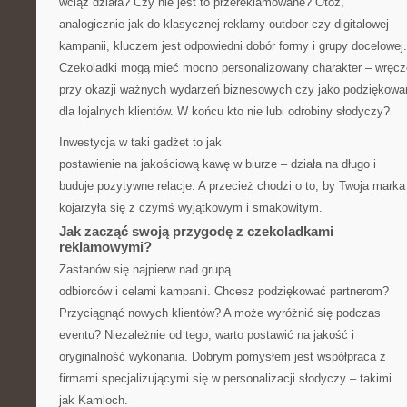
wciąż działa? Czy nie jest to przereklamowane? Otóż,
analogicznie jak do klasycznej reklamy outdoor czy digitalowej
kampanii, kluczem jest odpowiedni dobór formy i grupy docelowej.
Czekoladki mogą mieć mocno personalizowany charakter – wręc
przy okazji ważnych wydarzeń biznesowych czy jako podziękowa
dla lojalnych klientów. W końcu kto nie lubi odrobiny słodyczy?
Inwestycja w taki gadżet to jak
postawienie na jakościową kawę w biurze – działa na długo i
buduje pozytywne relacje. A przecież chodzi o to, by Twoja marka
kojarzyła się z czymś wyjątkowym i smakowitym.
Jak zacząć swoją przygodę z czekoladkami
reklamowymi?
Zastanów się najpierw nad grupą
odbiorców i celami kampanii. Chcesz podziękować partnerom?
Przyciągnąć nowych klientów? A może wyróżnić się podczas
eventu? Niezależnie od tego, warto postawić na jakość i
oryginalność wykonania. Dobrym pomysłem jest współpraca z
firmami specjalizującymi się w personalizacji słodyczy – takimi
jak Kamloch.