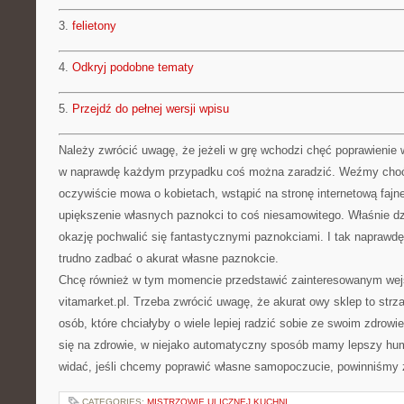
3.
felietony
4.
Odkryj podobne tematy
5.
Przejdź do pełnej wersji wpisu
Należy zwrócić uwagę, że jeżeli w grę wchodzi chęć poprawienie
w naprawdę każdym przypadku coś można zaradzić. Weźmy choć
oczywiście mowa o kobietach, wstąpić na stronę internetową fajn
upiększenie własnych paznokci to coś niesamowitego. Właśnie dz
okazję pochwalić się fantastycznymi paznokciami. I tak naprawdę n
trudno zadbać o akurat własne paznokcie.
Chcę również w tym momencie przedstawić zainteresowanym wejś
vitamarket.pl. Trzeba zwrócić uwagę, że akurat owy sklep to strza
osób, które chciałyby o wiele lepiej radzić sobie ze swoim zdrow
się na zdrowie, w niejako automatyczny sposób mamy lepszy hum
widać, jeśli chcemy poprawić własne samopoczucie, powinniśmy 
CATEGORIES:
MISTRZOWIE ULICZNEJ KUCHNI