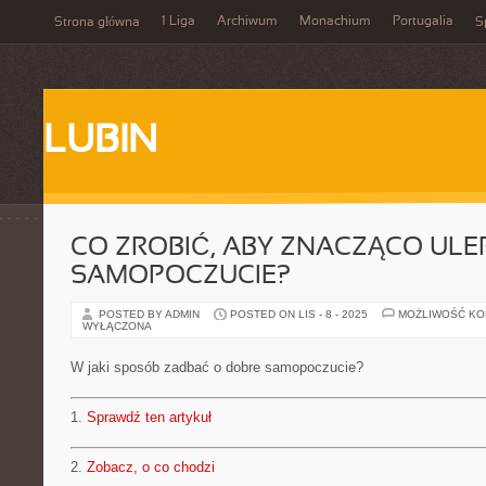
1 Liga
Archiwum
Monachium
Portugalia
Strona główna
S
LUBIN
CO ZROBIĆ, ABY ZNACZĄCO ULE
SAMOPOCZUCIE?
POSTED BY ADMIN
POSTED ON LIS - 8 - 2025
MOŻLIWOŚĆ K
WYŁĄCZONA
W jaki sposób zadbać o dobre samopoczucie?
1.
Sprawdź ten artykuł
2.
Zobacz, o co chodzi