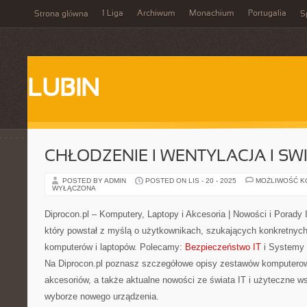
1 Liga
Archiwum
Monachium
Portugalia
Strona główna
S
LUBIN
CHŁODZENIE I WENTYLACJA I SW
POSTED BY ADMIN
POSTED ON LIS - 20 - 2025
MOŻLIWOŚĆ 
WYŁĄCZONA
Diprocon.pl – Komputery, Laptopy i Akcesoria | Nowości i Porady 
który powstał z myślą o użytkownikach, szukających konkretny
komputerów i laptopów. Polecamy:
Bezpieczeństwo IT
i Systemy 
Na Diprocon.pl poznasz szczegółowe opisy zestawów komputerow
akcesoriów, a także aktualne nowości ze świata IT i użyteczne 
wyborze nowego urządzenia.