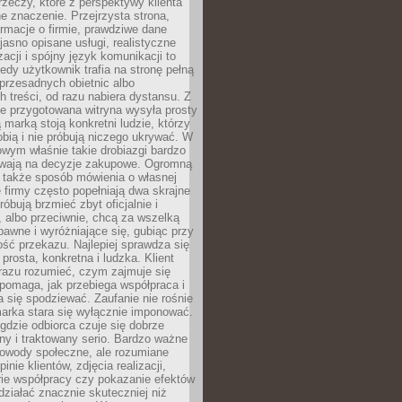
rzeczy, które z perspektywy klienta
 znaczenie. Przejrzysta strona,
ormacje o firmie, prawdziwe dane
jasno opisane usługi, realistyczne
zacji i spójny język komunikacji to
edy użytkownik trafia na stronę pełną
 przesadnych obietnic albo
 treści, od razu nabiera dystansu. Z
ie przygotowana witryna wysyła prosty
ą marką stoją konkretni ludzie, którzy
obią i nie próbują niczego ukrywać. W
owym właśnie takie drobiazgi bardzo
wają na decyzje zakupowe. Ogromną
 także sposób mówienia o własnej
e firmy często popełniają dwa skrajne
róbują brzmieć zbyt oficjalnie i
 albo przeciwnie, chcą za wszelką
awne i wyróżniające się, gubiąc przy
ść przekazu. Najlepiej sprawdza się
prosta, konkretna i ludzka. Klient
razu rozumieć, czym zajmuje się
pomaga, jak przebiega współpraca i
się spodziewać. Zaufanie nie rośnie
arka stara się wyłącznie imponować.
gdzie odbiorca czuje się dobrze
y i traktowany serio. Bardzo ważne
dowody społeczne, ale rozumiane
inie klientów, zdjęcia realizacji,
orie współpracy czy pokazanie efektów
ziałać znacznie skuteczniej niż