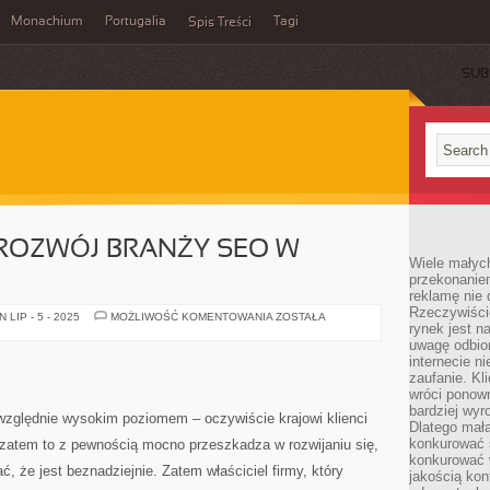
Monachium
Portugalia
Tagi
Spis Treści
SUB
 ROZWÓJ BRANŻY SEO W
Wiele małych
przekonanie
reklamę nie 
Rzeczywiście
BARDZO
LIP - 5 - 2025
MOŻLIWOŚĆ KOMENTOWANIA
ZOSTAŁA
rynek jest 
SZYBKI
ROZWÓJ
uwagę odbior
BRANŻY
internecie n
SEO
W
zaufanie. Kli
NASZYM
wróci ponown
KRAJU
bardziej wyr
zględnie wysokim poziomem – oczywiście krajowi klienci
Dlatego mała
konkurować s
 zatem to z pewnością mocno przeszkadza w rozwijaniu się,
konkurować 
, że jest beznadziejnie. Zatem właściciel firmy, który
jakością kon