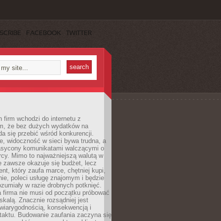
SCRIBE
FACEBOOK
TWITTER
 firm wchodzi do internetu z
m, że bez dużych wydatków na
da się przebić wśród konkurencji.
, widoczność w sieci bywa trudna, a
nasycony komunikatami walczącymi o
cy. Mimo to najważniejszą walutą w
ie zawsze okazuje się budżet, lecz
ent, który zaufa marce, chętniej kupi,
ie, poleci usługę znajomym i będzie
ozumiały w razie drobnych potknięć.
 firma nie musi od początku próbować
kalą. Znacznie rozsądniej jest
wiarygodnością, konsekwencją i
taktu. Budowanie zaufania zaczyna się