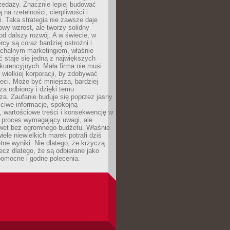
zedaży. Znacznie lepiej budować
ą na rzetelności, cierpliwości i
. Taka strategia nie zawsze daje
wy wzrost, ale tworzy solidny
d dalszy rozwój. A w świecie, w
rcy są coraz bardziej ostrożni i
chalnym marketingiem, właśnie
 staje się jedną z największych
kurencyjnych. Mała firma nie musi
wielkiej korporacji, by zdobywać
ieci. Może być mniejsza, bardziej
sza odbiorcy i dzięki temu
za. Zaufanie buduje się poprzez jasny
ciwe informacje, spokojną
 wartościowe treści i konsekwencję w
o proces wymagający uwagi, ale
wet bez ogromnego budżetu. Właśnie
iele niewielkich marek potrafi dziś
tne wyniki. Nie dlatego, że krzyczą
lecz dlatego, że są odbierane jako
pomocne i godne polecenia.