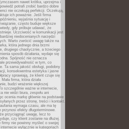
 Tymczasem nawet krótka, uprzejma i
owiedź potrafi zrobić bardzo dobre
ienci nie oczekują perfekcji. Oczekują,
aktuje ich poważnie. Jeśli firma
opóźnieniu, wyjaśnia sytuację i
związanie, często buduje większe
 wtedy, gdy próbuje udawać, że
istnieje. Uczciwość w komunikacji jest
bardziej niedocenianych narzędzi
ych. Warto zwrócić uwagę także na
rka, która jednego dnia brzmi
ie, drugiego chaotycznie, a trzeciego
mienia sposób działania, wydaje się
godna. Spójność nie oznacza
 ale przewidywalność w tym, co
e. Ta sama jakość obsługi, podobny
cji, konsekwentna estetyka i jasne
pracy sprawiają, że klient czuje się
 Mała firma, która działa
nie, budzi wrażenie większej
 To szczególnie ważne w internecie,
a nie widzi biura, zespołu ani
ęc ocenia markę głównie na podstawie
yłanych przez stronę, treści i kontakt.
aufania wymaga czasu, ale ma tę
 przynosi efekty długoterminowe.
e przyciągnąć uwagę, lecz to
yduje, czy klient zostanie na dłużej.
 firmy nie powinny myśleć o swojej
internecie wyłącznie w kategoriach