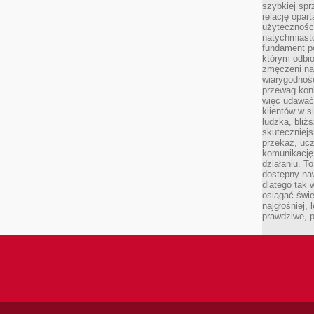
szybkiej spr
relację opart
użyteczności
natychmiasto
fundament po
którym odbio
zmęczeni na
wiarygodność
przewag kon
więc udawać 
klientów w s
ludzka, bliż
skuteczniejs
przekaz, ucz
komunikację,
działaniu. T
dostępny na
dlatego tak w
osiągać świe
najgłośniej, 
prawdziwe, 