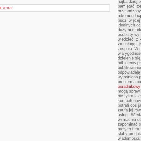
najbardziej 
pamiętać, że
ISTORII
przesadzony
rekomendacj
budzi więcej 
idealnych oc
dużymi mark
osobisty wymi
wiedzieć, z 
za usługę i 
zespołu. W 
wiarygodnoś
dzielenie si
odbiorców pr
publikowanie
odpowiadają 
wyjaśniona 
problem albo
poradnikowy
mogą sprawi
nie tylko ja
kompetentny 
potrafi coś 
zaufa jej ró
usługi. Wied
wzmacnia de
zapominać o 
małych firm t
słaby produk
wiadomości,