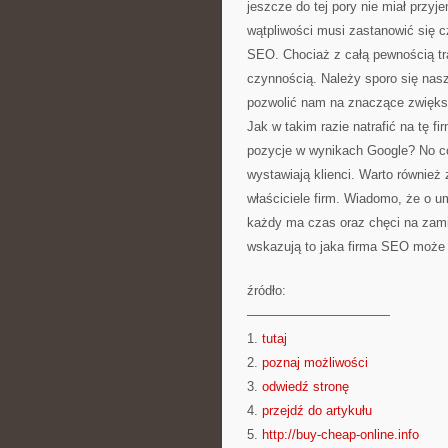
jeszcze do tej pory nie miał przyj
wątpliwości musi zastanowić się 
SEO. Chociaż z całą pewnością tra
czynnością. Należy sporo się nasz
pozwolić nam na znaczące zwięks
Jak w takim razie natrafić na tę 
pozycje w wynikach Google? No có
wystawiają klienci. Warto również
właściciele firm. Wiadomo, że o um
każdy ma czas oraz chęci na zamie
wskazują to jaka firma SEO może
źródło:
———————————
1.
tutaj
2.
poznaj możliwości
3.
odwiedź stronę
4.
przejdź do artykułu
5.
http://buy-cheap-online.info