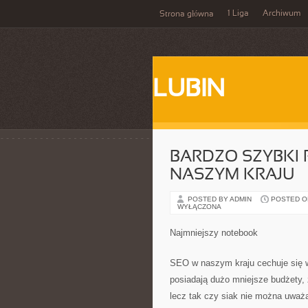
1 Liga
Archiwum
Strona główna
LUBIN
BARDZO SZYBKI
NASZYM KRAJU
POSTED BY ADMIN
POSTED ON 
WYŁĄCZONA
Najmniejszy notebook
SEO w naszym kraju cechuje się w
posiadają dużo mniejsze budżety,
lecz tak czy siak nie można uważać