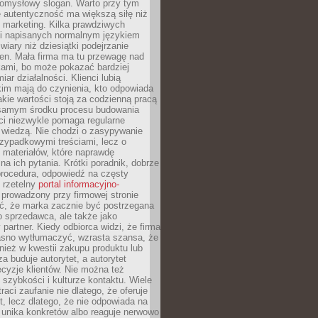
pomysłowy slogan. Warto przy tym
 autentyczność ma większą siłę niż
 marketing. Kilka prawdziwych
i napisanych normalnym językiem
wiary niż dziesiątki podejrzanie
en. Mała firma ma tu przewagę nad
ami, bo może pokazać bardziej
ar działalności. Klienci lubią
kim mają do czynienia, kto odpowiada
jakie wartości stoją za codzienną pracą
samym środku procesu budowania
ci niezwykle pomaga regularne
ę wiedzą. Nie chodzi o zasypywanie
zypadkowymi treściami, lecz o
 materiałów, które naprawdę
na ich pytania. Krótki poradnik, dobrze
procedura, odpowiedź na częsty
 rzetelny
portal informacyjno-
prowadzony przy firmowej stronie
ć, że marka zacznie być postrzegana
ko sprzedawca, ale także jako
partner. Kiedy odbiorca widzi, że firma
jasno wytłumaczyć, wzrasta szansa, że
wnież w kwestii zakupu produktu lub
za buduje autorytet, a autorytet
cyzje klientów. Nie można też
szybkości i kulturze kontaktu. Wiele
raci zaufanie nie dlatego, że oferuje
t, lecz dlatego, że nie odpowiada na
 unika konkretów albo reaguje nerwowo