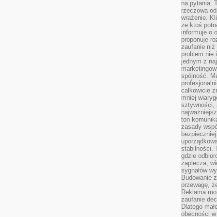
na pytania.
rzeczowa odp
wrażenie. Kl
że ktoś potr
informuje o 
proponuje ro
zaufanie niż
problem nie 
jednym z naj
marketingow
spójność. Ma
profesjonaln
całkowicie z
mniej wiary
sztywności,
najważniejsz
ton komunika
zasady współ
bezpieczniej.
uporządkowa
stabilności.
gdzie odbiorc
zaplecza, wi
sygnałów wys
Budowanie z
przewagę, że
Reklama moż
zaufanie dec
Dlatego małe
obecności w 