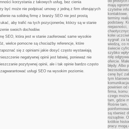
od prostych 
emności korzystania z takowych usług, bez cienia
mają ogromne
czy być może nie podpisać umowy z jedną z firm oferujących
czytelne inf
kontaktowe, 
fienie na solidną firmę z branży SEO nie jest prostą
terminy reali
podstawy. Ki
ukać, aby trafić na tych pozycjonerów, którzy są w stanie
niejasności,
zenie swoich dochodów.
chaotycznych
kolei uczciw
firmę SEO, która jest w stanie zaoferować same wysokie
sygnał: za t
ż, wielce pomocne są chociażby referencje, które
wiedzą, co r
świecie cyfr
 zapoznać się z opiniami jakie dosyć często wystawiają
szybko wpły
rolę odgrywa
ieszczenie negatywnej opinii jest łatwiej, ponieważ nie
ofercie. Mał
szczanie pozytywnej opinii, ale i tak opinie bardzo często
błędy. Albo p
bezosobowo,
 zagwarantować usługi SEO na wysokim poziomie.
cenę być zab
tym klarowno
komunikacja 
powinien od 
firma, komu 
czego można 
tam, gdzie m
Rośnie tam, 
poinformowan
są również 
rozsądnie. Op
krótkie hist
pracy mogą d