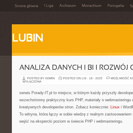
1 Liga
Archiwum
Monachium
Portugalia
Strona główna
S
LUBIN
ANALIZA DANYCH I BI I ROZWÓJ 
POSTED BY ADMIN
POSTED ON LIS - 18 - 2025
MOŻLIWOŚĆ 
WYŁĄCZONA
serwis Porady-IT.pl to miejsce, w którym każdy przyszły develop
wszechstronny praktyczny kurs PHP, materiały o webmasteringu o
kreatywnych developerów stron. Zobacz koniecznie:
Linux
i Word
To witryna, która łączy w sobie wiedzę z realnym zastosowaniem 
wejść na ekspercki poziom w świecie PHP i webmasteringu.