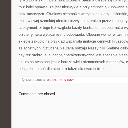
rynku jubilerskim. Dziś taka Biżuteria Srebrna cieszy się gigant
to z kolei sprawia, że jest niezwykle z przyjemnością kupowana z
oraz mężczyzn. Chwilowo nieomalże wszystkie sklepy jubilerskie, 
mają w swej szerokiej ofercie niezwykle szeroki a przez to bogaty
asortyment. Z tego też względu każdy kontrahent sklepu może wy
biżuterię, jaka wyłącznie mu odpowiada. Obecnie wolno, w takim
sklepie zakupić na przykład wspaniałą imitację cennych kruszców
szlachetnych. Sztuczna biżuteria rodzaju Naszyjniki Srebrne całk
czy też srebro, a jej cechą charakterystyczną jest znacznie niższa
sztuczna tworzona jest z bardzo wielu różnorodnych materiałów, 
odnajdzie tu coś dla siebie, a także dla swoich bliskich.
CATEGORIES:
MIĘSNE RARYTASY
Comments are closed.