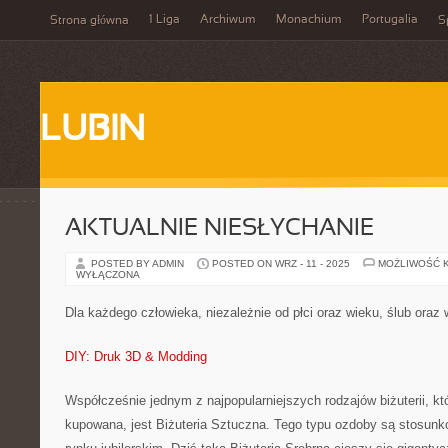
1 Liga
Archiwum
Monachium
Portugalia
Strona główna
S
LUBIN
AKTUALNIE NIESŁYCHANIE
POSTED BY ADMIN
POSTED ON WRZ - 11 - 2025
MOŻLIWOŚĆ 
WYŁĄCZONA
Dla każdego człowieka, niezależnie od płci oraz wieku, ślub oraz
DIY: Druk 3D & Modding
Współcześnie jednym z najpopularniejszych rodzajów biżuterii, któ
kupowana, jest Biżuteria Sztuczna. Tego typu ozdoby są stosu